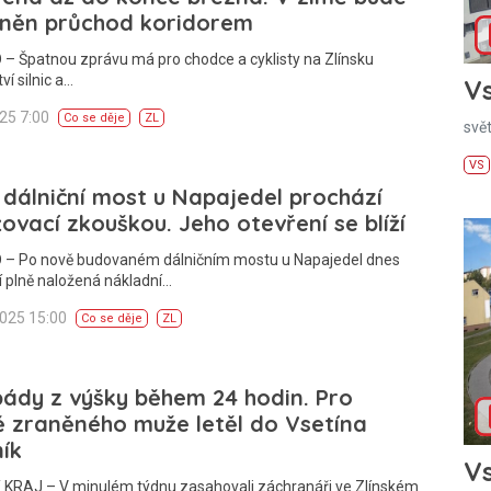
něn průchod koridorem
– Špatnou zprávu má pro chodce a cyklisty na Zlínsku
ví silnic a…
Vs
025 7:00
Co se děje
ZL
svě
VS
dálniční most u Napajedel prochází
ovací zkouškou. Jeho otevření se blíží
 – Po nově budovaném dálničním mostu u Napajedel dnes
jí plně naložená nákladní…
2025 15:00
Co se děje
ZL
ády z výšky během 24 hodin. Pro
 zraněného muže letěl do Vsetína
ník
Vs
 KRAJ – V minulém týdnu zasahovali záchranáři ve Zlínském