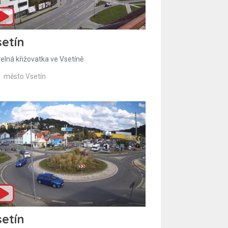
etín
telná křižovatka ve Vsetíně
město Vsetín
etín