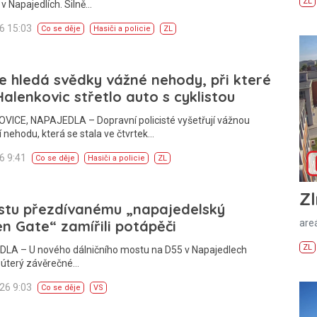
ZL
é v Napajedlích. Silně…
26 15:03
Co se děje
Hasiči a policie
ZL
ie hledá svědky vážné nehody, při které
Halenkovic střetlo auto s cyklistou
VICE, NAPAJEDLA – Dopravní policisté vyšetřují vážnou
 nehodu, která se stala ve čtvrtek…
26 9:41
Co se děje
Hasiči a policie
ZL
Zl
stu přezdívanému „napajedelský
n Gate“ zamířili potápěči
areá
ZL
LA – U nového dálničního mostu na D55 v Napajedlech
 úterý závěrečné…
026 9:03
Co se děje
VS