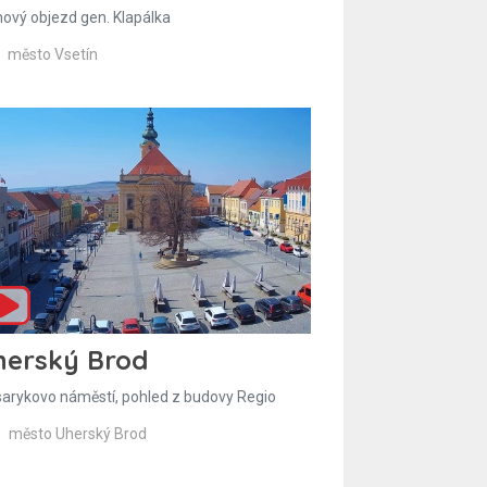
hový objezd gen. Klapálka
město Vsetín
herský Brod
arykovo náměstí, pohled z budovy Regio
město Uherský Brod