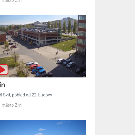
město Zlín
ín
l Svit, pohled od 22. budovy
město Zlín