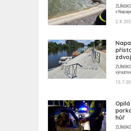
ZLÍNSKO 
v Napaje
2. 8. 20
Napa
příst
zdvoj
ZLÍNSKO 
výrazno
13. 7. 2
Opilá
parko
hůř
ZLÍNSKO 