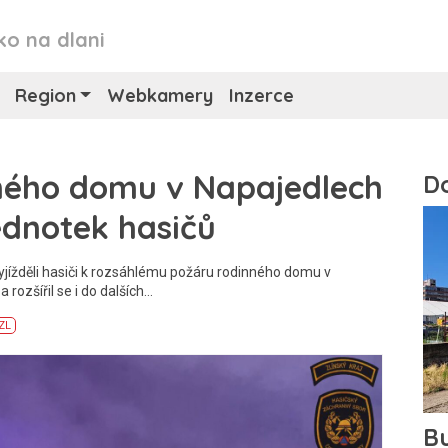
ko na dlani
Region
Webkamery
Inzerce
ného domu v Napajedlech
ednotek hasičů
jížděli hasiči k rozsáhlému požáru rodinného domu v
 rozšířil se i do dalších…
ZL