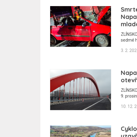
Smrte
Napaj
mlad
ZLÍNSKO 
sedmé h
3. 2. 20
Napaj
otevř
ZLÍNSKO 
9. prosi
10. 12. 
Cykl
uzavř