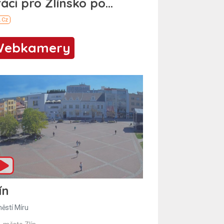
Webkamery
ín
ěstí Míru