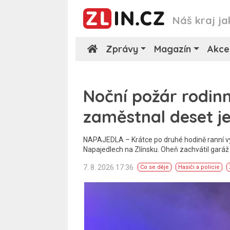
Náš kraj ja
Zprávy
Magazín
Akce
Noční požár rodin
zaměstnal deset j
NAPAJEDLA – Krátce po druhé hodině ranní vy
Napajedlech na Zlínsku. Oheň zachvátil garáž a
7. 8. 2026 17:36
Co se děje
Hasiči a policie