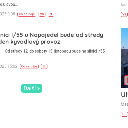
ed u dvou…
kru
2025 9:08
Co se děje
VS
ZL
VS
lnici I/55 u Napajedel bude od středy
den kyvadlový provoz
– Od středy 12. do soboty 15. listopadu bude na silnici I/55
2025 15:02
Co se děje
ZL
Další »
U
Mas
UB