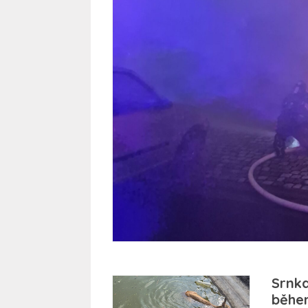
Srnka
běhe