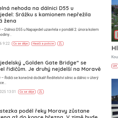
lná nehoda na dálnici D55 u
edel: Srážku s kamionem nepřežila
á žena
– Dálnici D55 u Napajedel uzavřela v pondělí 2. února kolem
odiny…
26 9:22
Co se děje
Hasiči a policie
ZL
H
Kou
edelský „Golden Gate Bridge“ se
UH
el řidičům. Je druhý nejdelší na Moravě
– Řidiči se konečně dočkali! Ředitelství silnic a dálnic v úterý
nce…
2025 13:01
Co se děje
ZL
ostezka podél řeky Moravy zůstane
ena až do konce března. V zimě bude