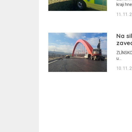
kraji hn
11. 11. 
Na si
zave
ZLÍNSKO 
u…
10. 11. 