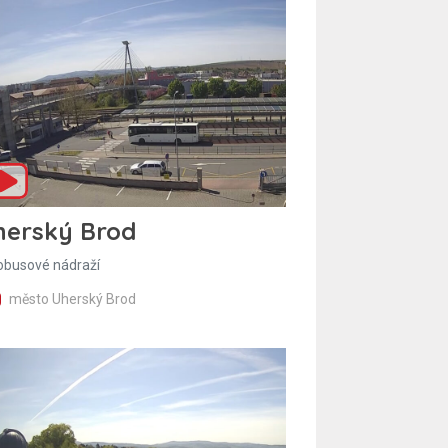
herský Brod
obusové nádraží
město Uherský Brod