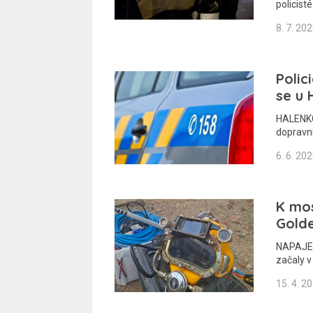
policist
8. 7. 20
Polic
se u 
HALENKO
dopravní
6. 6. 20
K mo
Golde
NAPAJED
začaly v
15. 4. 2