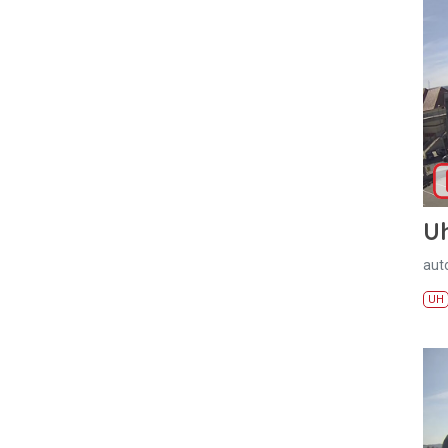
U
aut
UH