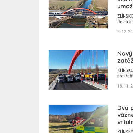
umož
ZLÍNSKO 
Ředitelst
2. 12. 2
Nový 
zatěž
ZLÍNSKO
projíždě
18. 11. 
Dva p
vážně
vrtul
ZLÍNSKÝ