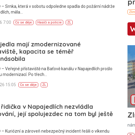
– Srnka, která v sobotu odpoledne spadla do požární nádrže
dlích, měla…
26 7:00
Co se děje
Hasiči a policie
ZL
jedla mají zmodernizované
aviště, kapacita se téměř
násobila
– Veřejné přístaviště na Baťově kanálu v Napajedlích prošlo
u modernizací. Po třech…
026 15:05
Co se děje
ZL
 řidička v Napajedlích nezvládla
vání, její spolujezdec na tom byl ještě
Zl
nám
– Kuriózní a zároveň nebezpečný incident řešili o víkendu