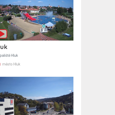
luk
paliště Hluk
město Hluk