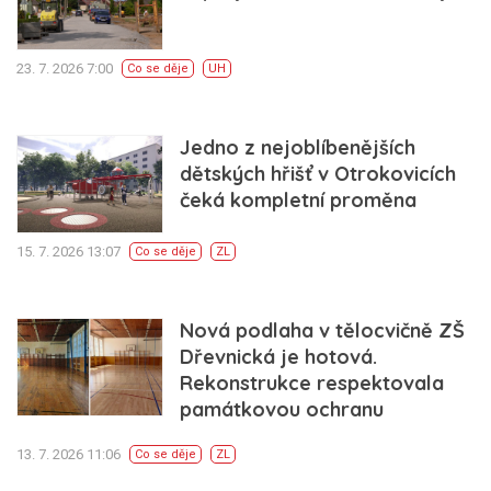
23. 7. 2026 7:00
Co se děje
UH
Jedno z nejoblíbenějších
dětských hřišť v Otrokovicích
čeká kompletní proměna
15. 7. 2026 13:07
Co se děje
ZL
Nová podlaha v tělocvičně ZŠ
Dřevnická je hotová.
Rekonstrukce respektovala
památkovou ochranu
13. 7. 2026 11:06
Co se děje
ZL