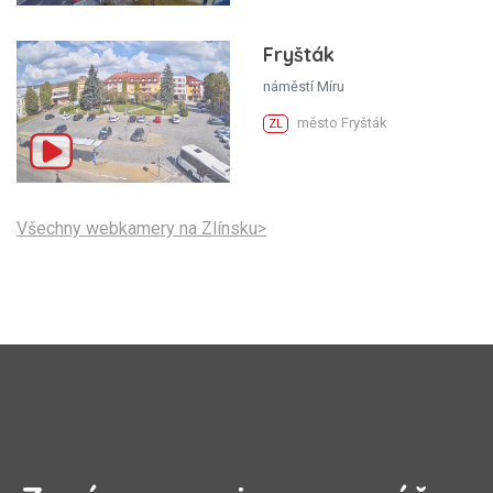
Fryšták
náměstí Míru
město Fryšták
ZL
Všechny webkamery na Zlínsku>