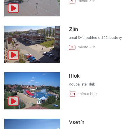
město Zlín
ZL
Zlín
areál Svit, pohled od 22. budovy
město Zlín
ZL
Hluk
Koupaliště Hluk
město Hluk
UH
Vsetín