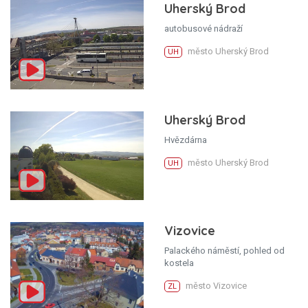
Uherský Brod
autobusové nádraží
město Uherský Brod
UH
Uherský Brod
Hvězdárna
město Uherský Brod
UH
Vizovice
Palackého náměstí, pohled od
kostela
město Vizovice
ZL