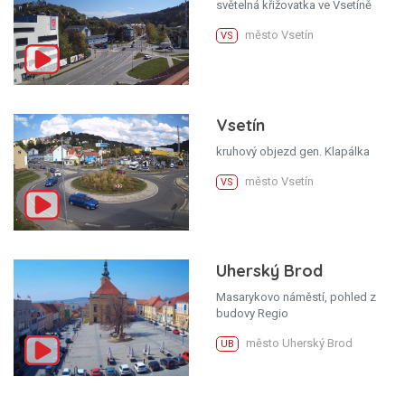
světelná křižovatka ve Vsetíně
město Vsetín
VS
Vsetín
kruhový objezd gen. Klapálka
město Vsetín
VS
Uherský Brod
Masarykovo náměstí, pohled z
budovy Regio
město Uherský Brod
UB