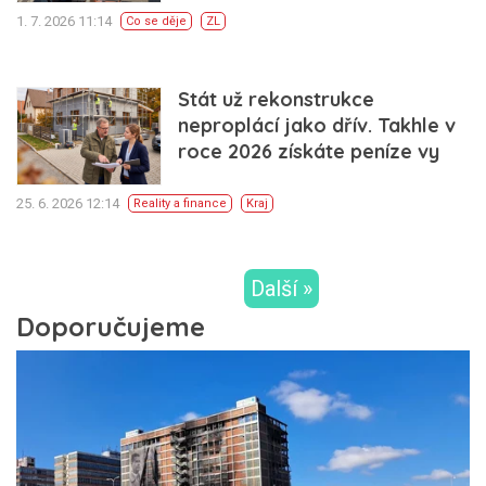
1. 7. 2026 11:14
Co se děje
ZL
Stát už rekonstrukce
neproplácí jako dřív. Takhle v
roce 2026 získáte peníze vy
25. 6. 2026 12:14
Reality a finance
Kraj
Další »