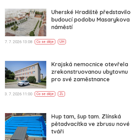
Uherské Hradiště představilo
budoucí podobu Masarykova
náměstí
7. 7. 2026 13:08
Co se děje
UH
Krajská nemocnice otevřela
zrekonstruovanou ubytovnu
pro své zaměstnance
3. 7. 2026 11:00
Co se děje
ZL
Hup tam, šup tam. Zlínská
pětadvacítka ve zbrusu nové
tváři