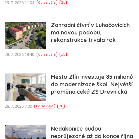
29. 7. 2026 11:04
Co se děje
ZL
Zahradní čtvrť v Luhačovicích
má novou podobu,
rekonstrukce trvala rok
28. 7. 2026 18:40
Co se děje
ZL
Město Zlín investuje 85 milionů
do modernizace škol. Největší
proměna čeká ZŠ Dřevnická
28. 7. 2026 7:00
Co se děje
ZL
Nedakonice budou
neprůjezdné až do konce října