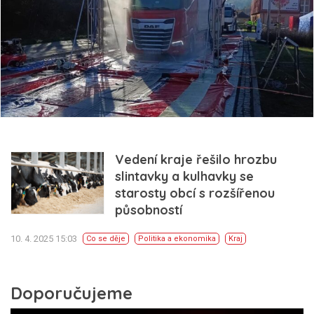
Vedení kraje řešilo hrozbu
slintavky a kulhavky se
starosty obcí s rozšířenou
působností
10. 4. 2025 15:03
Co se děje
Politika a ekonomika
Kraj