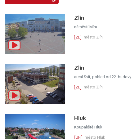
Zlín
náměstí Míru
město Zlín
ZL
Zlín
areál Svit, pohled od 22. budovy
město Zlín
ZL
Hluk
Koupaliště Hluk
město Hluk
UH