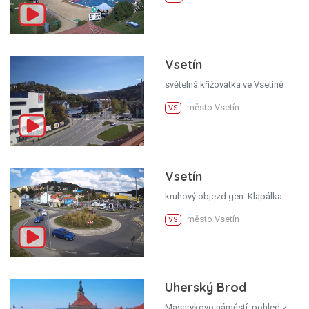
Vsetín
světelná křižovatka ve Vsetíně
město Vsetín
VS
Vsetín
kruhový objezd gen. Klapálka
město Vsetín
VS
Uherský Brod
Masarykovo náměstí, pohled z