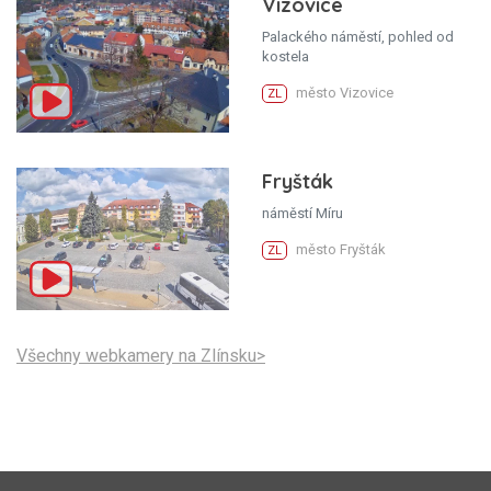
Vizovice
Palackého náměstí, pohled od
kostela
město Vizovice
ZL
Fryšták
náměstí Míru
město Fryšták
ZL
Všechny webkamery na Zlínsku>