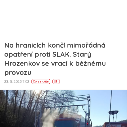
Na hranicích končí mimořádná
opatření proti SLAK. Starý
Hrozenkov se vrací k běžnému
provozu
23. 5. 2025 7:02
Co se děje
UH