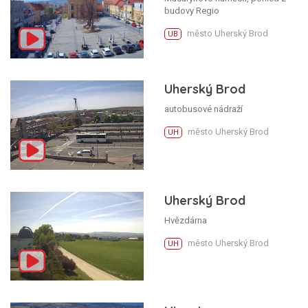
budovy Regio
město Uherský Brod
UB
Uherský Brod
autobusové nádraží
město Uherský Brod
UH
Uherský Brod
Hvězdárna
město Uherský Brod
UH