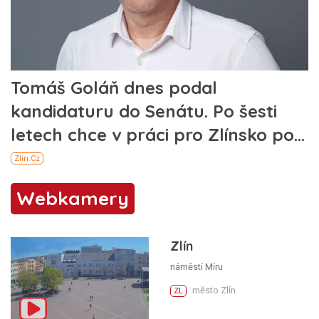
Webkamery
Zlín
náměstí Míru
město Zlín
ZL