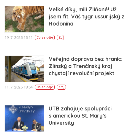
Velké díky, milí Zlíňané! Už
jsem fit. Váš tygr ussurijský z
Hodonína
19. 7. 2025 15:11
Co se děje
ZL
Veřejná doprava bez hranic:
Zlínský a Trenčínský kraj
chystají revoluční projekt
11. 7. 2025 18:54
Co se děje
Kraj
UTB zahajuje spolupráci
s americkou St. Mary’s
University