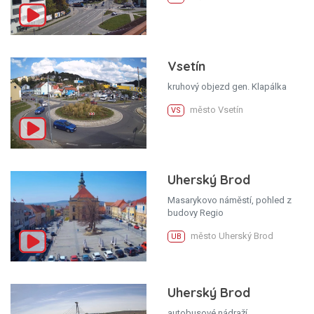
Vsetín
kruhový objezd gen. Klapálka
město Vsetín
VS
Uherský Brod
Masarykovo náměstí, pohled z
budovy Regio
město Uherský Brod
UB
Uherský Brod
autobusové nádraží