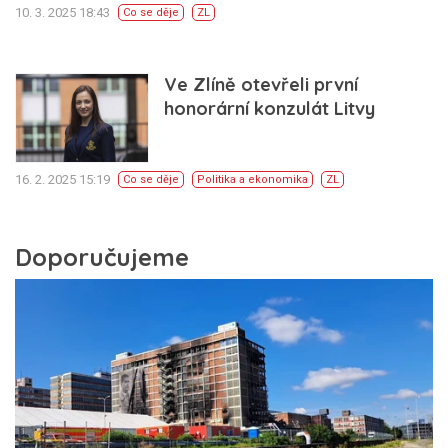
10. 3. 2025 18:43
Co se děje
ZL
Ve Zlíně otevřeli první
honorární konzulát Litvy
16. 2. 2025 15:19
Co se děje
Politika a ekonomika
ZL