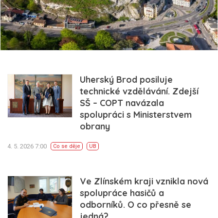
Uherský Brod posiluje
technické vzdělávání. Zdejší
SŠ – COPT navázala
spolupráci s Ministerstvem
obrany
4. 5. 2026 7:00
Co se děje
UB
Ve Zlínském kraji vznikla nová
spolupráce hasičů a
odborníků. O co přesně se
jedná?