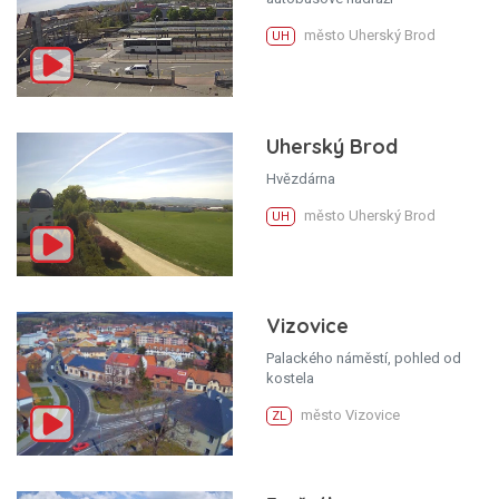
město Uherský Brod
UH
Uherský Brod
Hvězdárna
město Uherský Brod
UH
Vizovice
Palackého náměstí, pohled od
kostela
město Vizovice
ZL