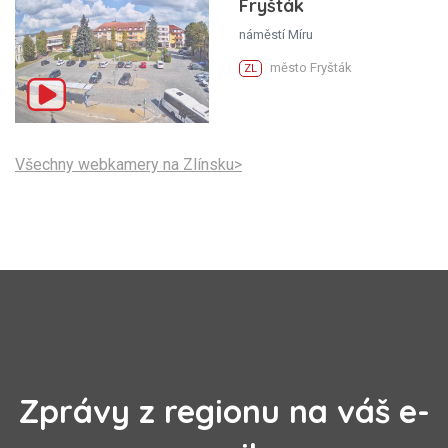
Fryšták
náměstí Míru
město Fryšták
ZL
Všechny webkamery na Zlínsku>
Zprávy z regionu na váš e-