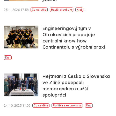
25. 1. 2026 17:58
Co se děje
Hasiči a policie
Kraj
Engineeringový tým v
Otrokovicích propojuje
centrální know-how
Continentalu s výrobní praxí
Kraj
Hejtmani z Česka a Slovenska
ve Zlíně podepsali
memorandum o užší
spolupráci
24. 10. 2025 11:06
Co se děje
Politika a ekonomika
Kraj