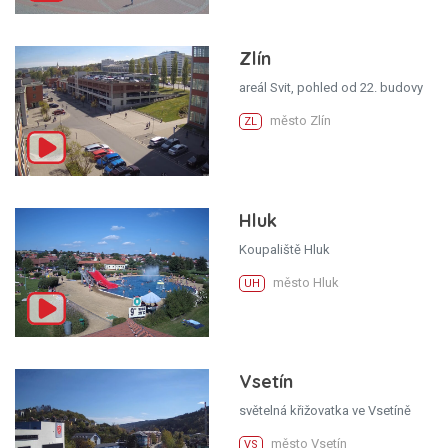
Zlín
areál Svit, pohled od 22. budovy
město Zlín
ZL
Hluk
Koupaliště Hluk
město Hluk
UH
Vsetín
světelná křižovatka ve Vsetíně
město Vsetín
VS