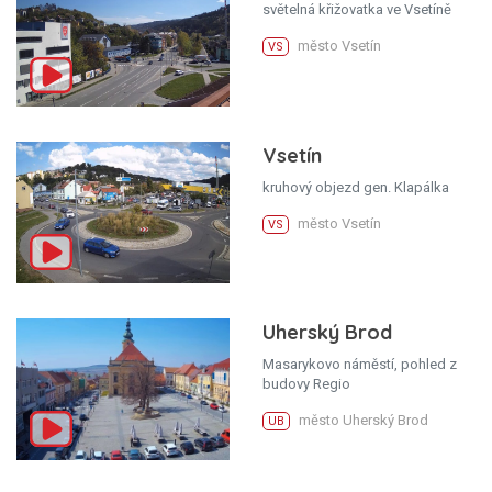
světelná křižovatka ve Vsetíně
město Vsetín
VS
Vsetín
kruhový objezd gen. Klapálka
město Vsetín
VS
Uherský Brod
Masarykovo náměstí, pohled z
budovy Regio
město Uherský Brod
UB