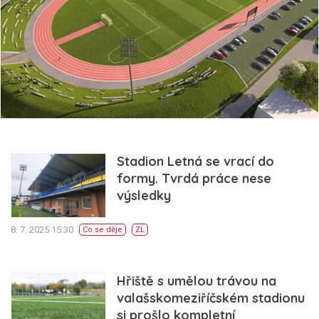
Stadion Letná se vrací do
formy. Tvrdá práce nese
výsledky
8. 7. 2025 15:30
Co se děje
ZL
Hřiště s umělou trávou na
valašskomeziříčském stadionu
si prošlo kompletní