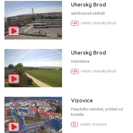
Uherský Brod
autobusové nádraží
město Uherský Brod
UH
Uherský Brod
Hvězdárna
město Uherský Brod
UH
Vizovice
Palackého náměstí, pohled od
kostela
město Vizovice
ZL