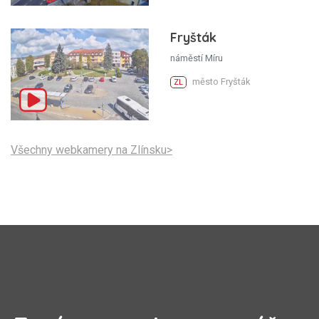
Fryšták
náměstí Míru
město Fryšták
ZL
Všechny webkamery na Zlínsku>