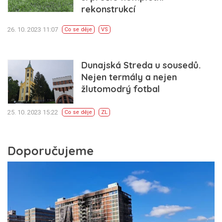
rekonstrukcí
26. 10. 2023 11:07
Co se děje
VS
Dunajská Streda u sousedů.
Nejen termály a nejen
žlutomodrý fotbal
25. 10. 2023 15:22
Co se děje
ZL