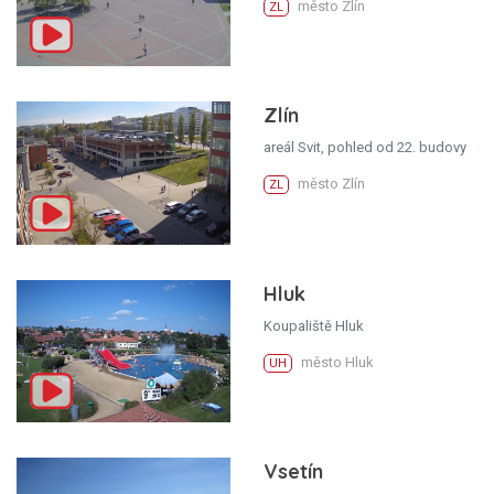
město Zlín
ZL
Zlín
areál Svit, pohled od 22. budovy
město Zlín
ZL
Hluk
Koupaliště Hluk
město Hluk
UH
Vsetín