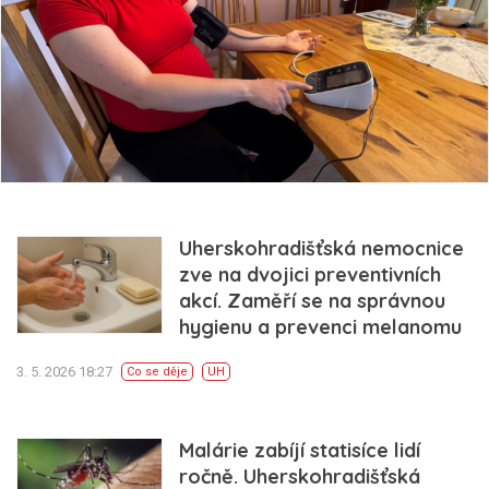
Uherskohradišťská nemocnice
zve na dvojici preventivních
akcí. Zaměří se na správnou
hygienu a prevenci melanomu
3. 5. 2026 18:27
Co se děje
UH
Malárie zabíjí statisíce lidí
ročně. Uherskohradišťská