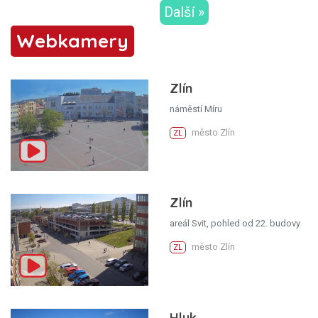
Další »
Webkamery
Zlín
náměstí Míru
město Zlín
ZL
Zlín
areál Svit, pohled od 22. budovy
město Zlín
ZL
Hluk