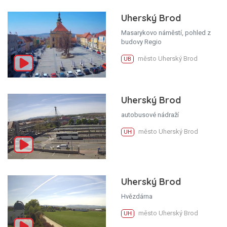
Uherský Brod
Masarykovo náměstí, pohled z
budovy Regio
město Uherský Brod
UB
Uherský Brod
autobusové nádraží
město Uherský Brod
UH
Uherský Brod
Hvězdárna
město Uherský Brod
UH