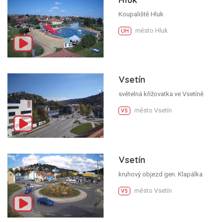
Koupaliště Hluk
město Hluk
UH
Vsetín
světelná křižovatka ve Vsetíně
město Vsetín
VS
Vsetín
kruhový objezd gen. Klapálka
město Vsetín
VS