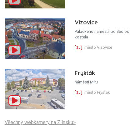
Vizovice
Palackého náměstí, pohled od
kostela
město Vizovice
ZL
Fryšták
náměstí Míru
město Fryšták
ZL
Všechny webkamery na Zlínsku>