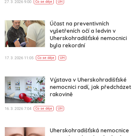
27. 3. 2026 9:00
Co se děje
UH
Účast na preventivních
vyšetřeních očí a ledvin v
Uherskohradišťské nemocnici
byla rekordní
17. 3. 2026 11:05
Co se děje
UH
Výstava v Uherskohradišťské
nemocnici radí, jak předcházet
rakovině
16. 3. 2026 7:04
Co se děje
UH
Uherskohradišťská nemocnice