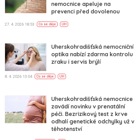
nemocnice apeluje na
prevenci před dovolenou
27. 4. 2026 18:53
Co se děje
UH
Uherskohradišťská nemocniční
optika nabízí zdarma kontrolu
zraku i servis brýlí
8. 4. 2026 13:04
Co se děje
UH
Uherskohradišťská nemocnice
zavádí novinku v prenatální
péči. Bezrizikový test z krve
odhalí genetické odchylky už v
těhotenství