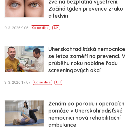
zve na bezplatná vyšetření.
Začíná týden prevence zraku
a ledvin
9. 3. 2026 9:06
Co se děje
UH
Uherskohradišťská nemocnice
se letos zaměří na prevenci. V
průběhu roku nabídne řadu
screeningových akcí
3. 3. 2026 17:07
Co se děje
UH
Ženám po porodu i operacích
pomůže v Uherskohradišťské
nemocnici nová rehabilitační
ambulance