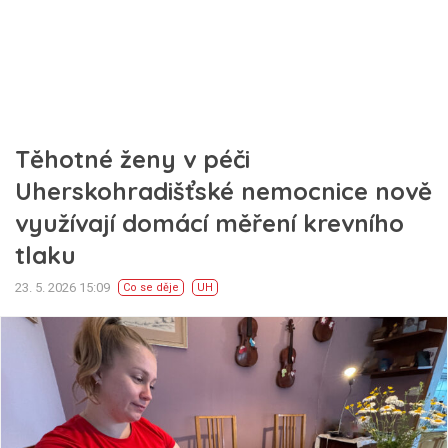
Těhotné ženy v péči
Uherskohradišťské nemocnice nově
využívají domácí měření krevního
tlaku
23. 5. 2026 15:09
Co se děje
UH