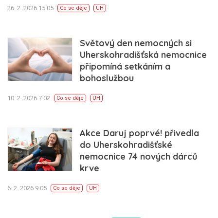
26. 2. 2026 15:05
Co se děje
UH
Světový den nemocných si
Uherskohradišťská nemocnice
připomíná setkáním a
bohoslužbou
10. 2. 2026 7:02
Co se děje
UH
Akce Daruj poprvé! přivedla
do Uherskohradišťské
nemocnice 74 nových dárců
krve
6. 2. 2026 9:05
Co se děje
UH