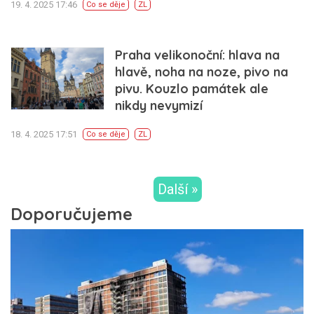
19. 4. 2025 17:46
Co se děje
ZL
Praha velikonoční: hlava na
hlavě, noha na noze, pivo na
pivu. Kouzlo památek ale
nikdy nevymizí
18. 4. 2025 17:51
Co se děje
ZL
Další »