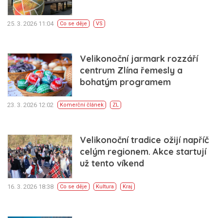
25. 3. 2026 11:04
Co se děje
VS
Velikonoční jarmark rozzáří
centrum Zlína řemesly a
bohatým programem
23. 3. 2026 12:02
Komerční článek
ZL
Velikonoční tradice ožijí napříč
celým regionem. Akce startují
už tento víkend
16. 3. 2026 18:38
Co se děje
Kultura
Kraj