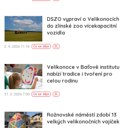
DSZO vypraví o Velikonocích
do zlínské zoo vícekapacitní
vozidla
2. 4. 2026 11:16
Co se děje
ZL
Velikonoce v Baťově institutu
nabízí tradice i tvoření pro
celou rodinu
31. 3. 2026 7:00
Co se děje
ZL
Rožnovské náměstí zdobí 13
velkých velikonočních vajíček