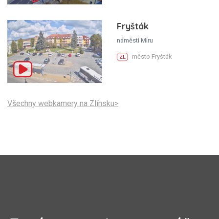
Fryšták
náměstí Míru
město Fryšták
ZL
Všechny webkamery na Zlínsku>