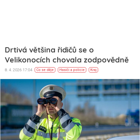
Drtivá většina řidičů se o
Velikonocích chovala zodpovědně
8. 4. 2026 17:04
Co se děje
Hasiči a policie
Kraj