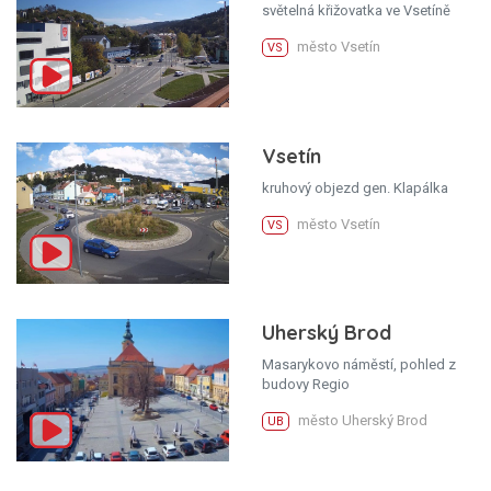
světelná křižovatka ve Vsetíně
město Vsetín
VS
Vsetín
kruhový objezd gen. Klapálka
město Vsetín
VS
Uherský Brod
Masarykovo náměstí, pohled z
budovy Regio
město Uherský Brod
UB