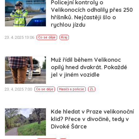
Policejní kontroly o
Velikonocích odhalily přes 250
hříšníků. Nejčastěji šlo o
rychlou jízdu
23. 4. 2025 13:06
Co se děje
Kraj
Muž řídil během Velikonoc
opilý hned dvakrát. Pokaždé
jel v jiném vozidle
23. 4. 2025 7:00
Co se děje
Hasiči a policie
ZL
Kde hledat v Praze velikonoční
klid? Přece v divočině, tedy v
Divoké Šárce