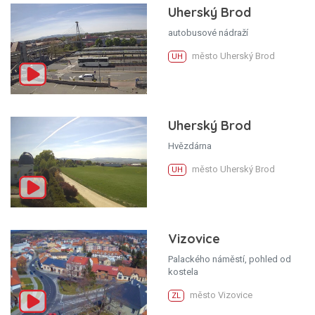
Uherský Brod
autobusové nádraží
město Uherský Brod
UH
Uherský Brod
Hvězdárna
město Uherský Brod
UH
Vizovice
Palackého náměstí, pohled od
kostela
město Vizovice
ZL