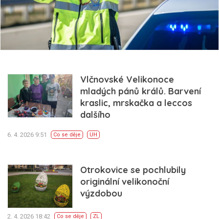
Vlčnovské Velikonoce
mladých pánů králů. Barvení
kraslic, mrskačka a leccos
dalšího
6. 4. 2026 9:51
Co se děje
UH
Otrokovice se pochlubily
originální velikonoční
výzdobou
2. 4. 2026 18:42
Co se děje
ZL