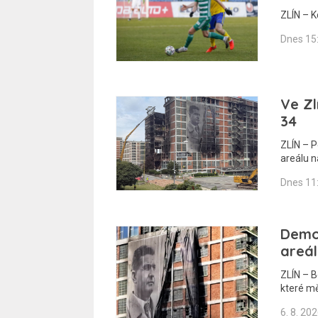
ZLÍN – K
Dnes 15
Ve Zl
34
ZLÍN – 
areálu 
Dnes 11
Demo
areál
ZLÍN – B
které m
6. 8. 20