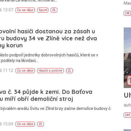
Mas
26 13:07
Co se děje
Sport
ZL
UB
volní hasiči dostanou za zásah u
u budovy 34 ve Zlíně více než dva
ny korun
ěsto podpoří jednotky dobrovolných hasičů, které se v
 podílely na likvidaci…
26 11:12
Co se děje
Hasiči a policie
ZL
a č. 34 půjde k zemi. Do Baťova
U
u míří obří demoliční stroj
aut
 bývalém areálu Svitu ve Zlíně brzy začne demolice budovy č.
UH
26 15:04
Co se děje
ZL