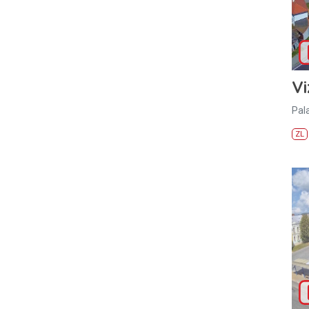
Vi
Pal
ZL