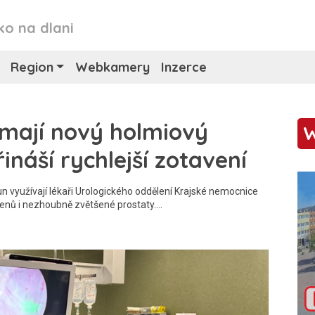
ko na dlani
Region
Webkamery
Inzerce
mají nový holmiový
ináší rychlejší zotavení
un využívají lékaři Urologického oddělení Krajské nemocnice
enů i nezhoubně zvětšené prostaty.…