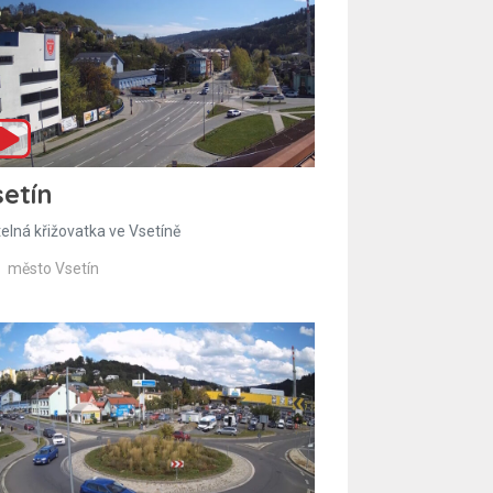
etín
telná křižovatka ve Vsetíně
město Vsetín