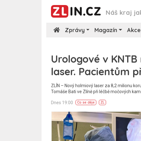
Náš kraj ja
Zprávy
Magazín
Akce
Urologové v KNTB 
laser. Pacientům př
ZLÍN – Nový holmiový laser za 8,2 milionu kor
Tomáše Bati ve Zlíně při léčbě močových kam
Dnes 19:00
Co se děje
ZL