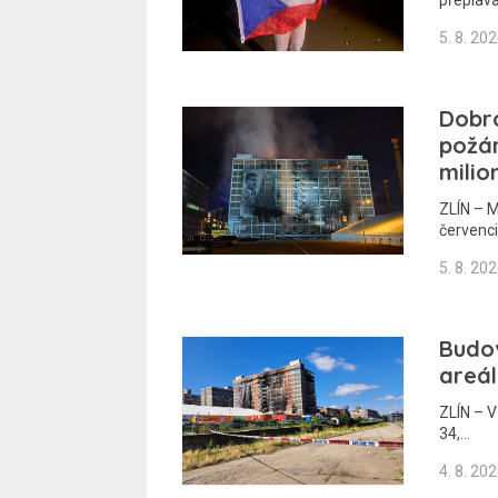
5. 8. 20
Dobro
požár
milio
ZLÍN – M
červenci
5. 8. 20
Budov
areál
ZLÍN – V
34,…
4. 8. 20