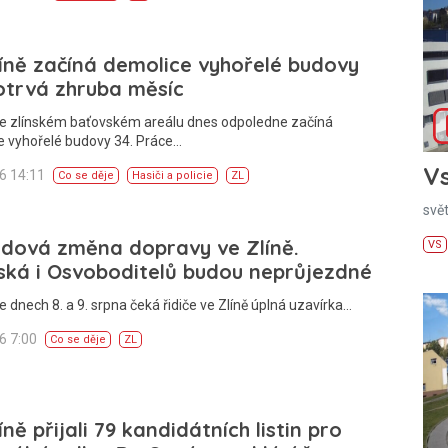
íně začíná demolice vyhořelé budovy
otrvá zhruba měsíc
Ve zlínském baťovském areálu dnes odpoledne začíná
e vyhořelé budovy 34. Práce…
Vs
26 14:11
Co se děje
Hasiči a policie
ZL
svě
ndová změna dopravy ve Zlíně.
VS
ská i Osvoboditelů budou neprůjezdné
e dnech 8. a 9. srpna čeká řidiče ve Zlíně úplná uzavírka…
26 7:00
Co se děje
ZL
íně přijali 79 kandidátních listin pro