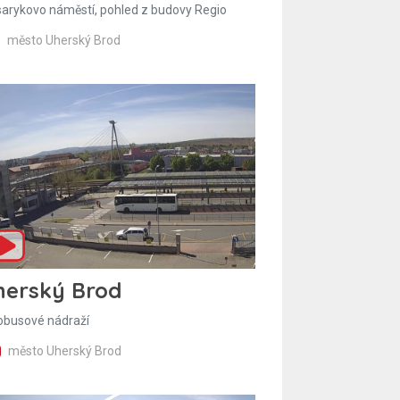
arykovo náměstí, pohled z budovy Regio
město Uherský Brod
herský Brod
obusové nádraží
město Uherský Brod