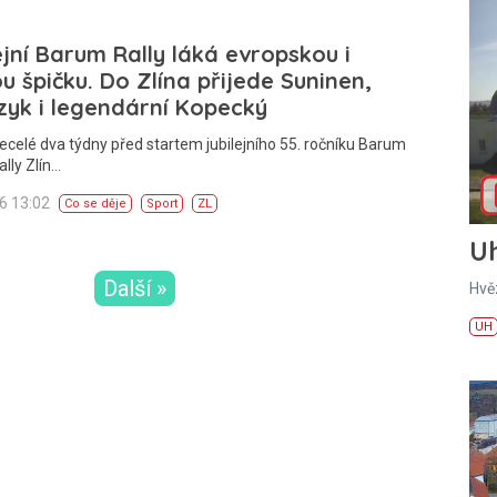
ejní Barum Rally láká evropskou i
u špičku. Do Zlína přijede Suninen,
yk i legendární Kopecký
ecelé dva týdny před startem jubilejního 55. ročníku Barum
lly Zlín…
26 13:02
Co se děje
Sport
ZL
U
Další »
Hvě
UH