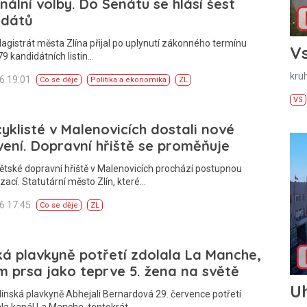
ální volby. Do Senátu se hlásí šest
idátů
agistrát města Zlína přijal po uplynutí zákonného termínu
Vs
9 kandidátních listin…
kru
26 19:01
Co se děje
Politika a ekonomika
ZL
VS
cyklisté v Malenovicích dostali nové
ení. Dopravní hřiště se proměňuje
ětské dopravní hřiště v Malenovicích prochází postupnou
ací. Statutární město Zlín, které…
26 17:45
Co se děje
ZL
ká plavkyně potřetí zdolala La Manche,
m prsa jako teprve 5. žena na světě
U
línská plavkyně Abhejali Bernardová 29. července potřetí
la kanál La Manche, tentokrát…