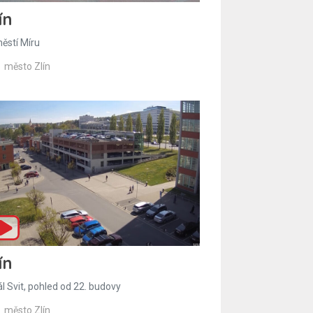
ín
ěstí Míru
město Zlín
ín
l Svit, pohled od 22. budovy
město Zlín