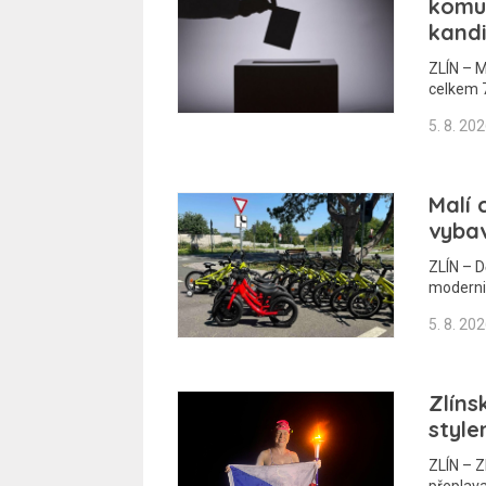
komun
kand
ZLÍN – M
celkem 7
5. 8. 20
Malí 
vybav
ZLÍN – D
moderniz
5. 8. 20
Zlíns
style
ZLÍN – Z
přeplava