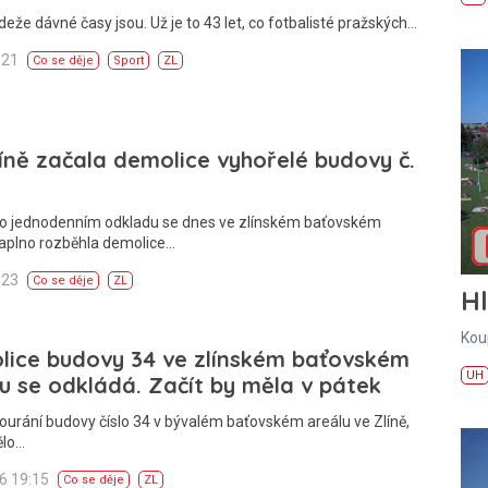
deže dávné časy jsou. Už je to 43 let, co fotbalisté pražských…
:21
Co se děje
Sport
ZL
íně začala demolice vyhořelé budovy č.
Po jednodenním odkladu se dnes ve zlínském baťovském
naplno rozběhla demolice…
:23
Co se děje
ZL
H
Kou
lice budovy 34 ve zlínském baťovském
UH
u se odkládá. Začít by měla v pátek
ourání budovy číslo 34 v bývalém baťovském areálu ve Zlíně,
ělo…
26 19:15
Co se děje
ZL