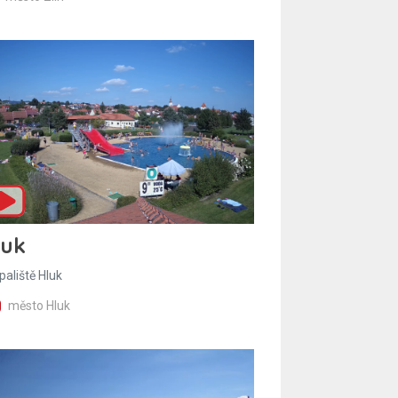
luk
paliště Hluk
město Hluk