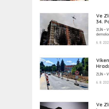
Ve Zl
34. P
ZLÍN – 
demolic
6. 8. 20
Víke
Hrad
ZLÍN – V
6. 8. 20
Ve Zl