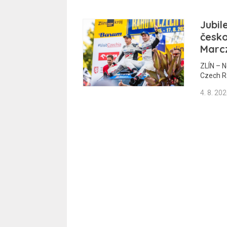
Jubil
česko
Marcz
ZLÍN – N
Czech Ra
4. 8. 20