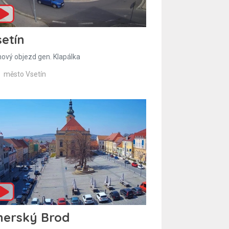
etín
hový objezd gen. Klapálka
město Vsetín
herský Brod