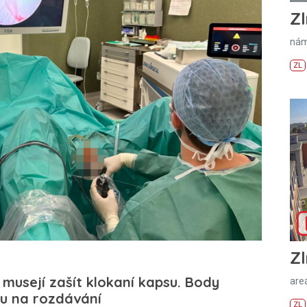
Zl
nám
ZL
Zl
 musejí zašít klokaní kapsu. Body
areá
u na rozdávání
ZL