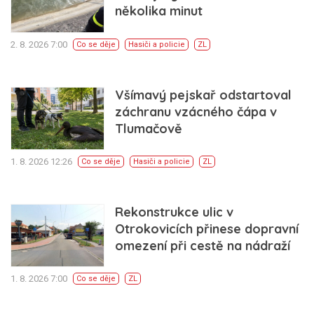
několika minut
2. 8. 2026 7:00
Co se děje
Hasiči a policie
ZL
Všímavý pejskař odstartoval
záchranu vzácného čápa v
Tlumačově
1. 8. 2026 12:26
Co se děje
Hasiči a policie
ZL
Rekonstrukce ulic v
Otrokovicích přinese dopravní
omezení při cestě na nádraží
1. 8. 2026 7:00
Co se děje
ZL