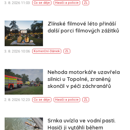
3. 8. 2026 11:03
Co se děje
Hasiči a policie
ZL
Zlínské filmové léto přináší
další porci filmových zážitků
3. 8. 2026 10:06
Komerční článek
ZL
Nehoda motorkáře uzavřela
silnici u Topolné, zraněný
skončil v péči záchranářů
2. 8. 2026 12:23
Co se děje
Hasiči a policie
ZL
Srnka uvízla ve vodní pasti.
Hasiči ji vytáhli během