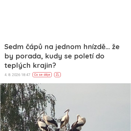
Sedm čápů na jednom hnízdě… že
by porada, kudy se poletí do
teplých krajin?
4. 8. 2026 18:47
Co se děje
ZL