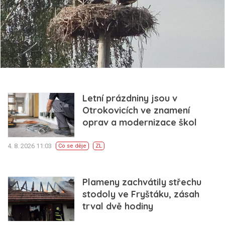
Letní prázdniny jsou v
Otrokovicích ve znamení
oprav a modernizace škol
4. 8. 2026 11:03
Co se děje
ZL
Plameny zachvátily střechu
stodoly ve Fryštáku, zásah
trval dvě hodiny