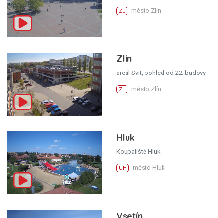
město Zlín
ZL
Zlín
areál Svit, pohled od 22. budovy
město Zlín
ZL
Hluk
Koupaliště Hluk
město Hluk
UH
Vsetín