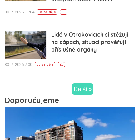
30. 7. 2026 11:04
Co se děje
ZL
Lidé v Otrokovicích si stěžují
na zápach, situaci prověřují
příslušné orgány
30. 7. 2026 7:00
Co se děje
ZL
Další »