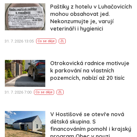
Paštiky z hotelu v Luhačovicích
mohou obsahovat jed.
Nekonzumujte je, varují
veterináři i hygienici
31. 7. 2026 13:05
Co se děje
ZL
Otrokovická radnice motivuje
k parkování na vlastních
pozemcích, nabízí až 20 tisíc
31. 7. 2026 7:00
Co se děje
ZL
V Hostišové se otevře nová
dětská skupina. S
financováním pomohl i krajský
program Obec v nouzi