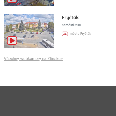
Fryšták
náměstí Míru
město Fryšták
ZL
Všechny webkamery na Zlínsku>