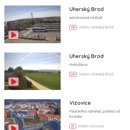
Uherský Brod
autobusové nádraží
město Uherský Brod
UH
Uherský Brod
Hvězdárna
město Uherský Brod
UH
Vizovice
Palackého náměstí, pohled od
kostela
město Vizovice
ZL