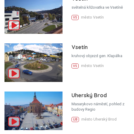
světelná křižovatka ve Vsetíně
město Vsetín
VS
Vsetín
kruhový objezd gen. Klapálka
město Vsetín
VS
Uherský Brod
Masarykovo náměstí, pohled z
budovy Regio
město Uherský Brod
UB