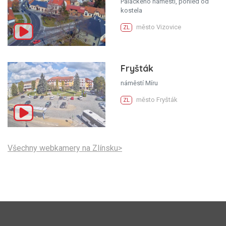
Palackého náměstí, pohled od
kostela
město Vizovice
ZL
Fryšták
náměstí Míru
město Fryšták
ZL
Všechny webkamery na Zlínsku>