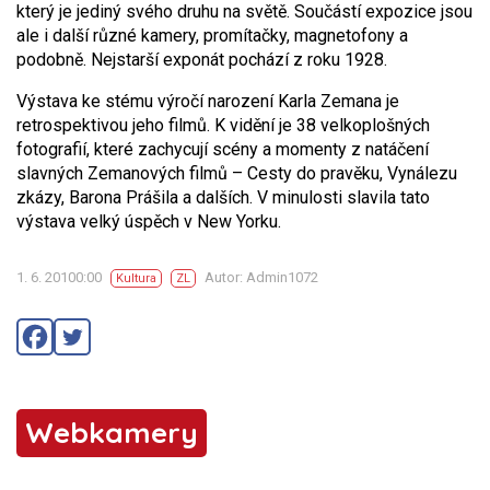
který je jediný svého druhu na světě. Součástí expozice jsou
ale i další různé kamery, promítačky, magnetofony a
podobně. Nejstarší exponát pochází z roku 1928.
Výstava ke stému výročí narození Karla Zemana je
retrospektivou jeho filmů. K vidění je 38 velkoplošných
fotografií, které zachycují scény a momenty z natáčení
slavných Zemanových filmů – Cesty do pravěku, Vynálezu
zkázy, Barona Prášila a dalších. V minulosti slavila tato
výstava velký úspěch v New Yorku.
1. 6. 20100:00
Autor: Admin1072
Kultura
ZL
Webkamery