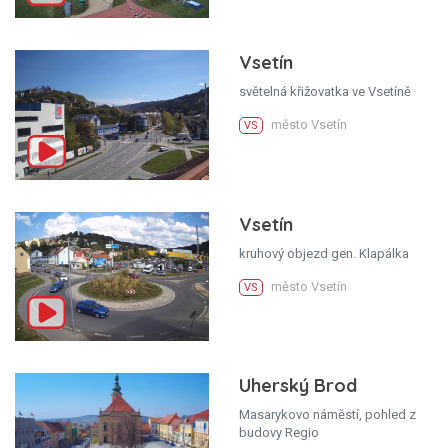
Vsetín
světelná křižovatka ve Vsetíně
město Vsetín
VS
Vsetín
kruhový objezd gen. Klapálka
město Vsetín
VS
Uherský Brod
Masarykovo náměstí, pohled z
budovy Regio