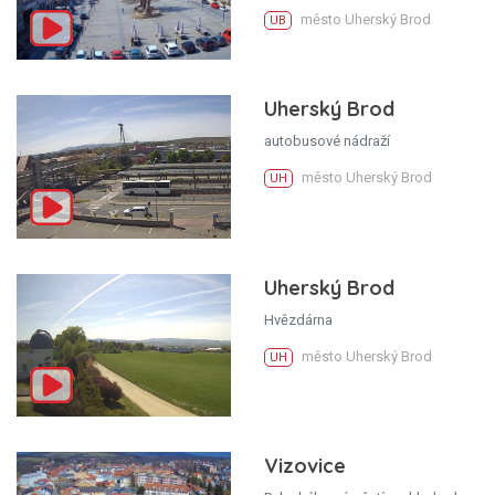
město Uherský Brod
UB
Uherský Brod
autobusové nádraží
město Uherský Brod
UH
Uherský Brod
Hvězdárna
město Uherský Brod
UH
Vizovice