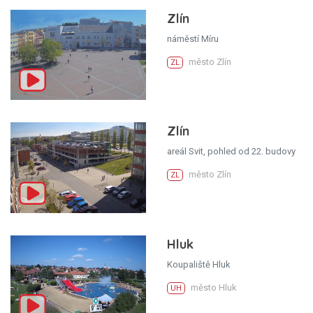
Zlín
náměstí Míru
město Zlín
ZL
Zlín
areál Svit, pohled od 22. budovy
město Zlín
ZL
Hluk
Koupaliště Hluk
město Hluk
UH