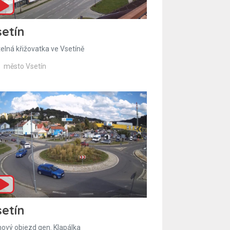
etín
telná křižovatka ve Vsetíně
město Vsetín
etín
hový objezd gen. Klapálka