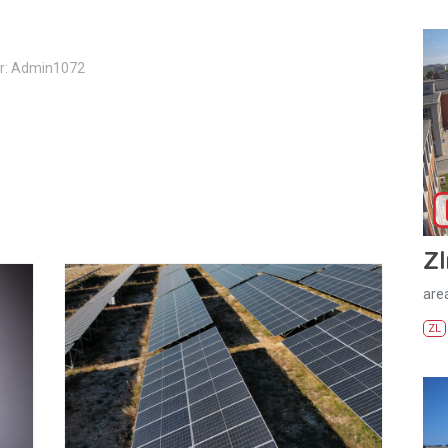
r: Admin1072
Zl
areá
ZL