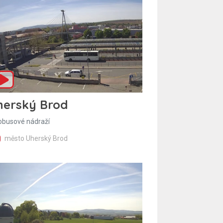
herský Brod
obusové nádraží
město Uherský Brod