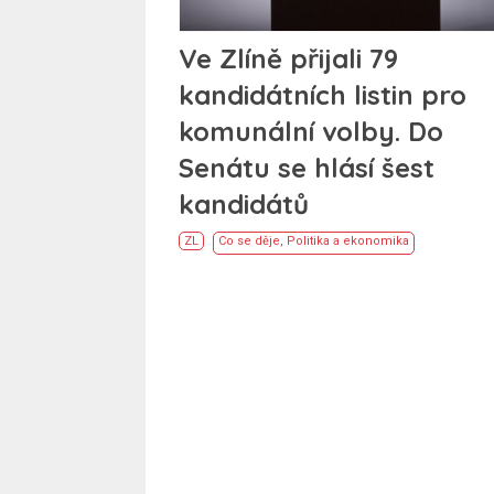
Ve Zlíně přijali 79
kandidátních listin pro
komunální volby. Do
Senátu se hlásí šest
kandidátů
ZL
Co se děje
,
Politika a ekonomika