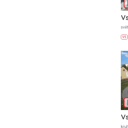
Vs
svě
VS
Vs
kru