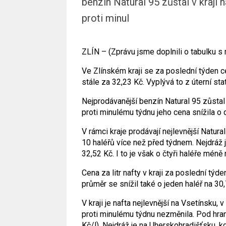
benzín Natural 95 zůstal v kraji 
proti minul
ZLÍN – (Zprávu jsme doplnili o tabulku s 
Ve Zlínském kraji se za poslední týden c
stále za 32,23 Kč. Vyplývá to z úterní st
Nejprodávanější benzín Natural 95 zůstal v
proti minulému týdnu jeho cena snížila o 
V rámci kraje prodávají nejlevnější Natura
10 haléřů více než před týdnem. Nejdráž je
32,52 Kč. I to je však o čtyři haléře mén
Cena za litr nafty v kraji za poslední týd
průměr se snížil také o jeden haléř na 30,7
V kraji je nafta nejlevnější na Vsetínsku,
proti minulému týdnu nezměnila. Pod hrani
Kč/l). Nejdráž je na Uherskohradišťsku, k