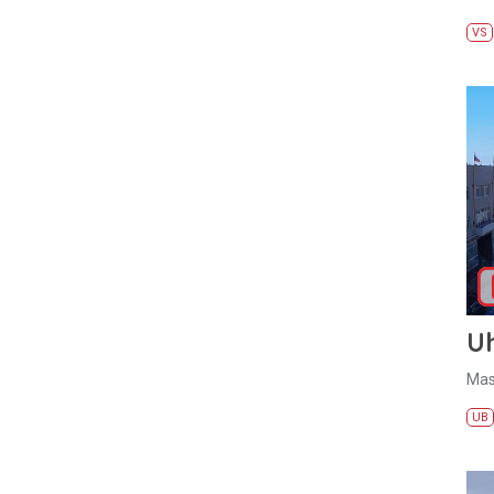
VS
U
Mas
UB