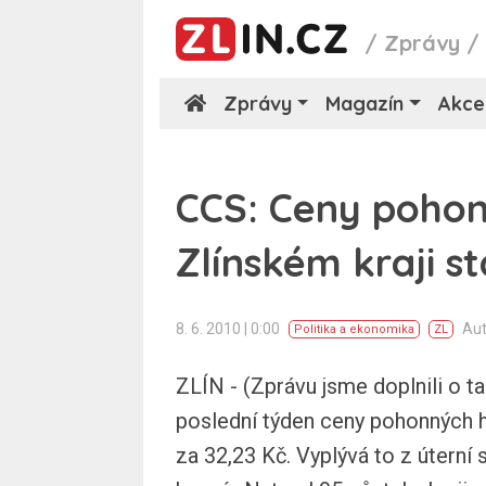
/
Zprávy
Zprávy
Magazín
Akce
CCS: Ceny poho
Zlínském kraji s
8. 6. 2010 | 0:00
Aut
Politika a ekonomika
ZL
ZLÍN - (Zprávu jsme doplnili o ta
poslední týden ceny pohonných hm
za 32,23 Kč. Vyplývá to z úterní