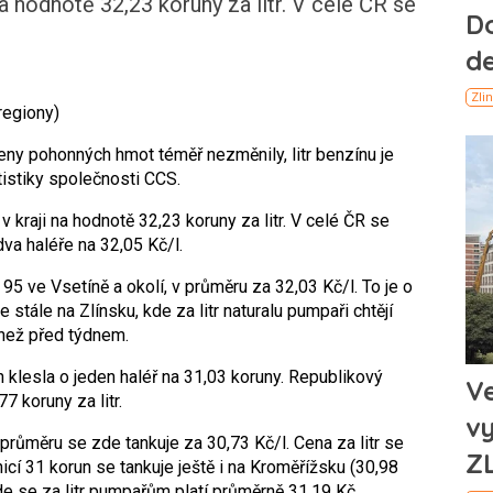
na hodnotě 32,23 koruny za litr. V celé ČR se
regiony)
eny pohonných hmot téměř nezměnily, litr benzínu je
atistiky společnosti CCS.
 kraji na hodnotě 32,23 koruny za litr. V celé ČR se
dva haléře na 32,05 Kč/l.
l 95 ve Vsetíně a okolí, v průměru za 32,03 Kč/l. To je o
 stále na Zlínsku, kde za litr naturalu pumpaři chtějí
ě než před týdnem.
en klesla o jeden haléř na 31,03 koruny. Republikový
7 koruny za litr.
 v průměru se zde tankuje za 30,73 Kč/l. Cena za litr se
cí 31 korun se tankuje ještě i na Kroměřížsku (30,98
de se za litr pumpařům platí průměrně 31,19 Kč.