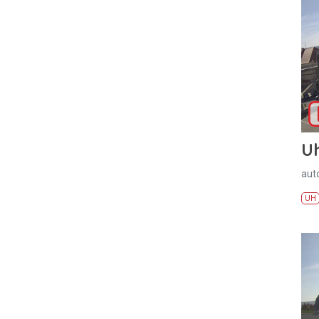
U
aut
UH