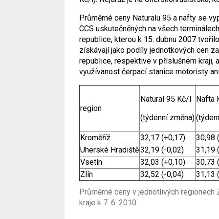
Průměrné ceny Naturalu 95 a nafty se vypo
CCS uskutečněných na všech terminálech 
republice, kterou k 15. dubnu 2007 tvoři
získávají jako podíly jednotkových cen 
republice, respektive v příslušném kraji,
využívanost čerpací stanice motoristy a
Natural 95 Kč/l
Nafta 
region
(týdenní změna)
(týden
Kroměříž
32,17 (+0,17)
30,98 
Uherské Hradiště
32,19 (-0,02)
31,19 
Vsetín
32,03 (+0,10)
30,73 
Zlín
32,52 (-0,04)
31,13 
Průměrné ceny v jednotlivých regionech 
kraje k 7. 6. 2010