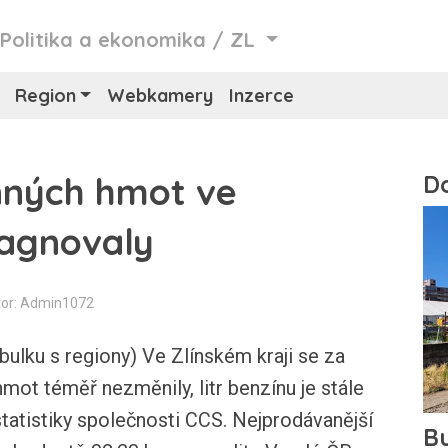
/
Politika a ekonomika
/
ZL
Region
Webkamery
Inzerce
nných hmot ve
tagnovaly
or: Admin1072
bulku s regiony) Ve Zlínském kraji se za
ot téměř nezměnily, litr benzínu je stále
 statistiky společnosti CCS. Nejprodávanější