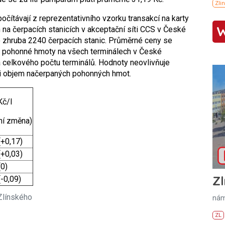
čítávají z reprezentativního vzorku transakcí na karty
na čerpacích stanicích v akceptační síti CCS v České
lo zhruba 2240 čerpacích stanic. Průměrné ceny se
za pohonné hmoty na všech terminálech v České
 a celkového počtu terminálů. Hodnoty neovlivňuje
ni objem načerpaných pohonných hmot.
Kč/l
ní změna)
(+0,17)
(+0,03)
(0)
Zl
(-0,09)
Zlínského
nám
ZL