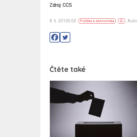
Zdroj: CCS
8. 6. 20100:00
Auto
Politika a ekonomika
ZL
Čtěte také