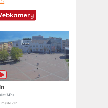
Webkamery
ín
ěstí Míru
město Zlín