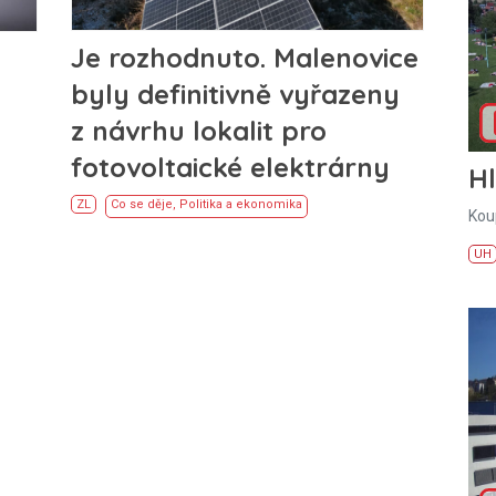
Je rozhodnuto. Malenovice
byly definitivně vyřazeny
z návrhu lokalit pro
fotovoltaické elektrárny
H
ZL
Co se děje
,
Politika a ekonomika
Kou
UH