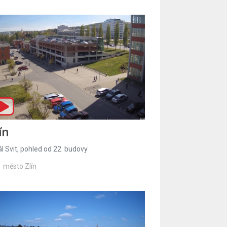
ín
l Svit, pohled od 22. budovy
město Zlín