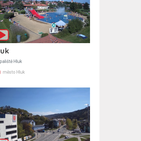
luk
paliště Hluk
město Hluk