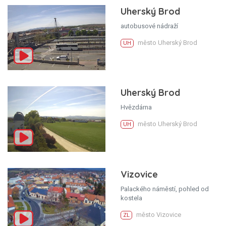
Uherský Brod
autobusové nádraží
město Uherský Brod
UH
Uherský Brod
Hvězdárna
město Uherský Brod
UH
Vizovice
Palackého náměstí, pohled od
kostela
město Vizovice
ZL