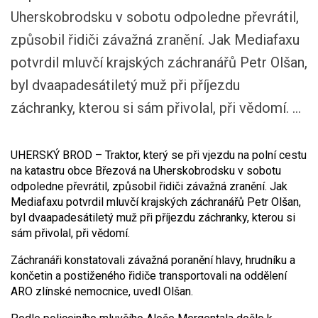
Uherskobrodsku v sobotu odpoledne převrátil,
způsobil řidiči závažná zranění. Jak Mediafaxu
potvrdil mluvčí krajských záchranářů Petr Olšan,
byl dvaapadesátiletý muž při příjezdu
záchranky, kterou si sám přivolal, při vědomí. ...
UHERSKÝ BROD – Traktor, který se při vjezdu na polní cestu
na katastru obce Březová na Uherskobrodsku v sobotu
odpoledne převrátil, způsobil řidiči závažná zranění. Jak
Mediafaxu potvrdil mluvčí krajských záchranářů Petr Olšan,
byl dvaapadesátiletý muž při příjezdu záchranky, kterou si
sám přivolal, při vědomí.
Záchranáři konstatovali závažná poranění hlavy, hrudníku a
končetin a postiženého řidiče transportovali na oddělení
ARO zlínské nemocnice, uvedl Olšan.