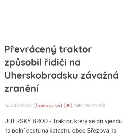
Převrácený traktor
způsobil řidiči na
Uherskobrodsku závažná
zranění
12. 6. 2010 | 0:00
Autor: Admin1072
Hasiči a policie
UH
UHERSKÝ BROD - Traktor, který se při vjezdu
na polní cestu na katastru obce Březová na