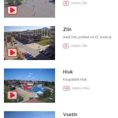
město Zlín
ZL
Zlín
areál Svit, pohled od 22. budovy
město Zlín
ZL
Hluk
Koupaliště Hluk
město Hluk
UH
Vsetín