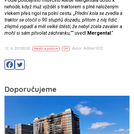
Podle policejního mluvčího Aleše Mergentala došlo k
nehodě, když muž vjížděl s traktorem s plně naloženým
vlekem přes rigol na polní cestu.
„Přední kola se zvedla a
traktor se otočil o 90 stupňů dozadu, přitom z něj řidič
zřejmě vypadl a měl velké štěstí, že nebyl zcela zavalen a
mohl si sám přivolat záchranku,““
uvedl
Mergental
.“
12. 6. 20100:00
Autor: Admin1072
Hasiči a policie
UH