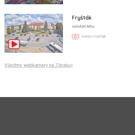
Fryšták
náměstí Míru
město Fryšták
ZL
Všechny webkamery na Zlínsku>