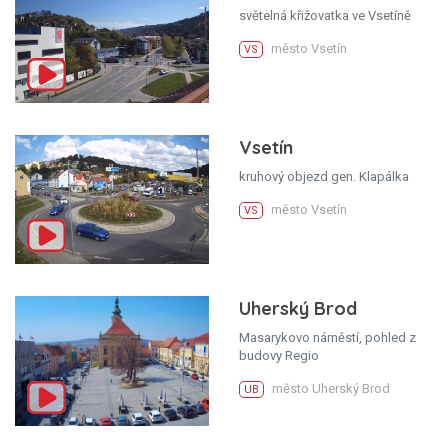
světelná křižovatka ve Vsetíně
město Vsetín
VS
Vsetín
kruhový objezd gen. Klapálka
město Vsetín
VS
Uherský Brod
Masarykovo náměstí, pohled z
budovy Regio
město Uherský Brod
UB