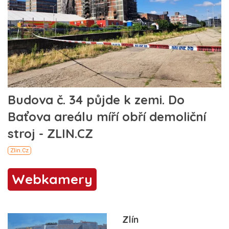
Webkamery
Zlín