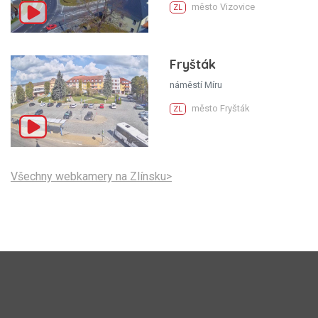
město Vizovice
ZL
Fryšták
náměstí Míru
město Fryšták
ZL
Všechny webkamery na Zlínsku>