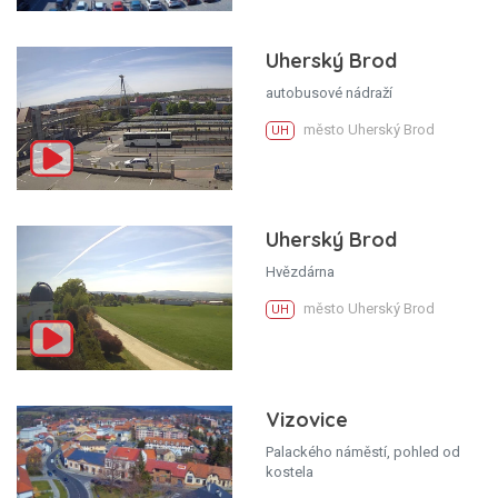
Uherský Brod
autobusové nádraží
město Uherský Brod
UH
Uherský Brod
Hvězdárna
město Uherský Brod
UH
Vizovice
Palackého náměstí, pohled od
kostela