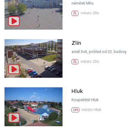
náměstí Míru
město Zlín
ZL
Zlín
areál Svit, pohled od 22. budovy
město Zlín
ZL
Hluk
Koupaliště Hluk
město Hluk
UH