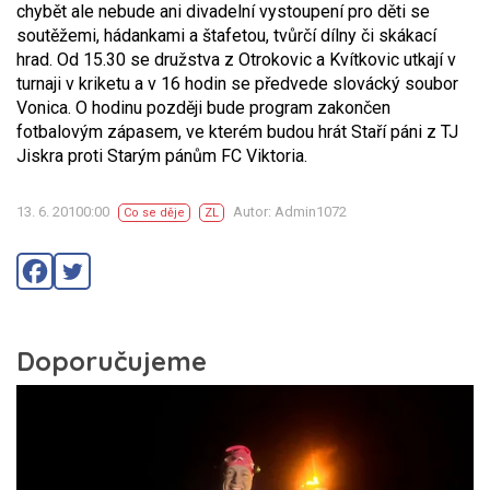
chybět ale nebude ani divadelní vystoupení pro děti se
soutěžemi, hádankami a štafetou, tvůrčí dílny či skákací
hrad. Od 15.30 se družstva z Otrokovic a Kvítkovic utkají v
turnaji v kriketu a v 16 hodin se předvede slovácký soubor
Vonica. O hodinu později bude program zakončen
fotbalovým zápasem, ve kterém budou hrát Staří páni z TJ
Jiskra proti Starým pánům FC Viktoria.
13. 6. 20100:00
Autor: Admin1072
Co se děje
ZL