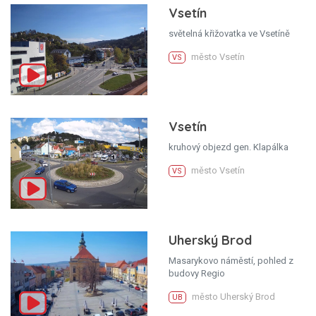
Vsetín
světelná křižovatka ve Vsetíně
město Vsetín
VS
Vsetín
kruhový objezd gen. Klapálka
město Vsetín
VS
Uherský Brod
Masarykovo náměstí, pohled z
budovy Regio
město Uherský Brod
UB