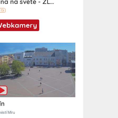
Webkamery
ín
ěstí Míru