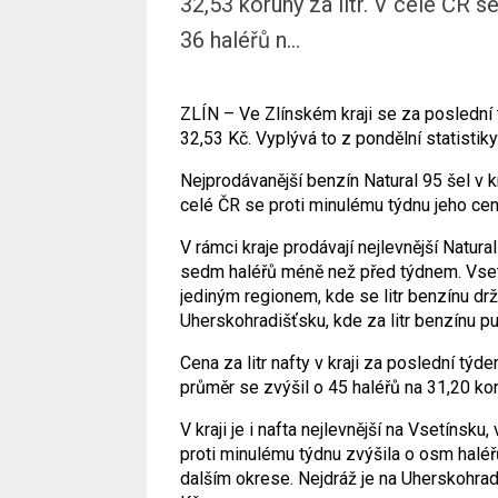
32,53 koruny za litr. V celé ČR 
36 haléřů n...
ZLÍN – Ve Zlínském kraji se za poslední 
32,53 Kč. Vyplývá to z pondělní statistik
Nejprodávanější benzín Natural 95 šel v kr
celé ČR se proti minulému týdnu jeho cen
V rámci kraje prodávají nejlevnější Natura
sedm haléřů méně než před týdnem. Vsetí
jediným regionem, kde se litr benzínu drží
Uherskohradišťsku, kde za litr benzínu pu
Cena za litr nafty v kraji za poslední týd
průměr se zvýšil o 45 haléřů na 31,20 koru
V kraji je i nafta nejlevnější na Vsetínsku
proti minulému týdnu zvýšila o osm haléř
dalším okrese. Nejdráž je na Uherskohrad