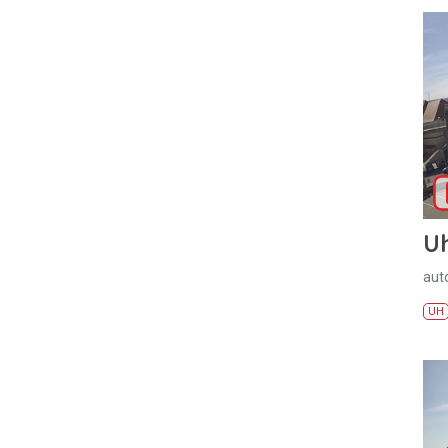
U
aut
UH