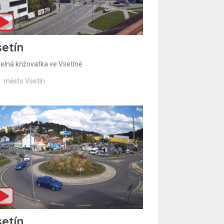
etín
telná křižovatka ve Vsetíně
město Vsetín
etín