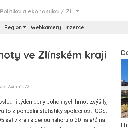
/
Politika a ekonomika
/
ZL
Region
Webkamery
Inzerce
oty ve Zlínském kraji
utor: Admin1072
poslední týden ceny pohonných hmot zvýšily,
ývá to z pondělní statistiky společnosti CCS.
5 šel v kraji s cenou nahoru o 30 haléřů na