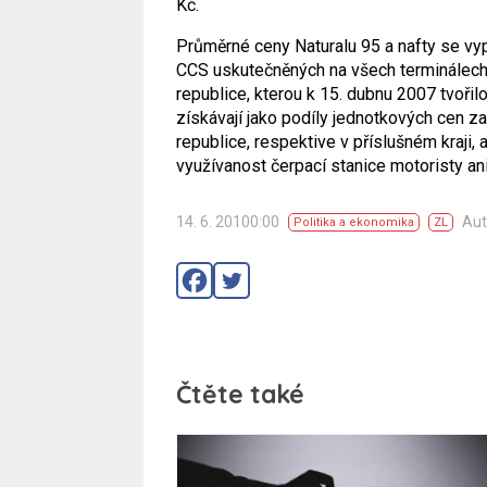
Kč.
Průměrné ceny Naturalu 95 a nafty se vypo
CCS uskutečněných na všech terminálech 
republice, kterou k 15. dubnu 2007 tvoři
získávají jako podíly jednotkových cen 
republice, respektive v příslušném kraji,
využívanost čerpací stanice motoristy a
14. 6. 20100:00
Aut
Politika a ekonomika
ZL
Čtěte také