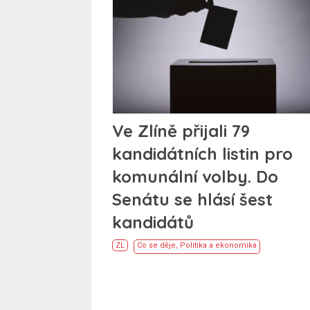
Ve Zlíně přijali 79
kandidátních listin pro
komunální volby. Do
Senátu se hlásí šest
kandidátů
ZL
Co se děje
,
Politika a ekonomika