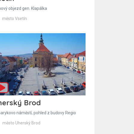
hový objezd gen. Klapálka
město Vsetín
herský Brod
arykovo náměstí, pohled z budovy Regio
město Uherský Brod