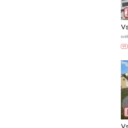
Vs
svě
VS
Vs