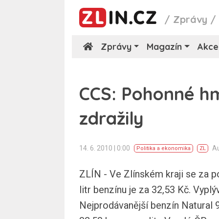
/
Zprávy
Zprávy
Magazín
Akce
CCS: Pohonné hm
zdražily
14. 6. 2010 | 0:00
A
Politika a ekonomika
ZL
ZLÍN - Ve Zlínském kraji se za 
litr benzínu je za 32,53 Kč. Vypl
Nejprodávanější benzín Natural 9