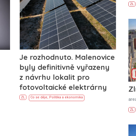
ZL
Je rozhodnuto. Malenovice
byly definitivně vyřazeny
z návrhu lokalit pro
fotovoltaické elektrárny
Zl
ZL
Co se děje
,
Politika a ekonomika
areá
ZL