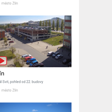
město Zlín
ín
l Svit, pohled od 22. budovy
město Zlín