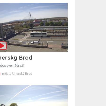
herský Brod
obusové nádraží
město Uherský Brod