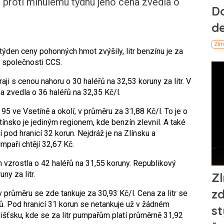
se proti minulému týdnu jeho cena zvedla o
týden ceny pohonných hmot zvýšily, litr benzínu je za
y společnosti CCS.
aji s cenou nahoru o 30 haléřů na 32,53 koruny za litr. V
a zvedla o 36 haléřů na 32,35 Kč/l.
l 95 ve Vsetíně a okolí, v průměru za 31,88 Kč/l. To je o
nsko je jediným regionem, kde benzín zlevnil. A také
 pod hranicí 32 korun. Nejdráž je na Zlínsku a
mpaři chtějí 32,67 Kč.
en vzrostla o 42 haléřů na 31,55 koruny. Republikový
ny za litr.
, v průměru se zde tankuje za 30,93 Kč/l. Cena za litr se
ů. Pod hranicí 31 korun se netankuje už v žádném
išťsku, kde se za litr pumpařům platí průměrně 31,92