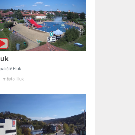
luk
paliště Hluk
město Hluk