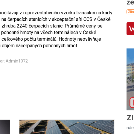
čítávají z reprezentativního vzorku transakcí na karty
na čerpacích stanicích v akceptační síti CCS v České
lo zhruba 2240 čerpacích stanic. Průměrné ceny se
za pohonné hmoty na všech terminálech v České
 a celkového počtu terminálů. Hodnoty neovlivňuje
ni objem načerpaných pohonných hmot.
or: Admin1072
Zl
nám