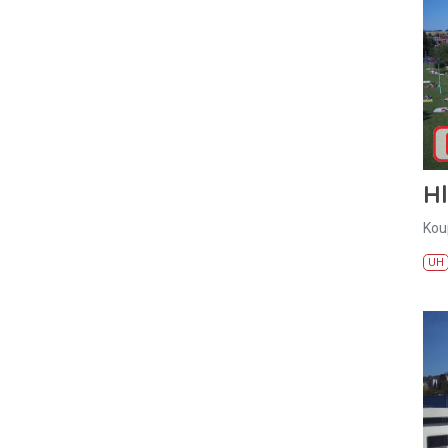
H
Kou
UH