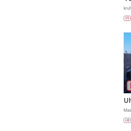
kru
VS
U
Mas
UB