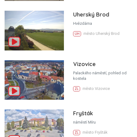
Uherský Brod
Hvězdárna
město Uherský Brod
UH
Vizovice
Palackého náměstí, pohled od
kostela
město Vizovice
ZL
Fryšták
náměstí Míru
město Fryšták
ZL