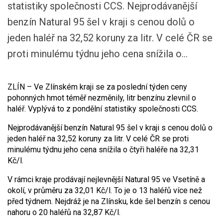
statistiky společnosti CCS. Nejprodávanější
benzín Natural 95 šel v kraji s cenou dolů o
jeden haléř na 32,52 koruny za litr. V celé ČR se
proti minulému týdnu jeho cena snížila o...
ZLÍN – Ve Zlínském kraji se za poslední týden ceny
pohonných hmot téměř nezměnily, litr benzínu zlevnil o
haléř. Vyplývá to z pondělní statistiky společnosti CCS.
Nejprodávanější benzín Natural 95 šel v kraji s cenou dolů o
jeden haléř na 32,52 koruny za litr. V celé ČR se proti
minulému týdnu jeho cena snížila o čtyři haléře na 32,31
Kč/l.
V rámci kraje prodávají nejlevnější Natural 95 ve Vsetíně a
okolí, v průměru za 32,01 Kč/l. To je o 13 haléřů více než
před týdnem. Nejdráž je na Zlínsku, kde šel benzín s cenou
nahoru o 20 haléřů na 32,87 Kč/l.