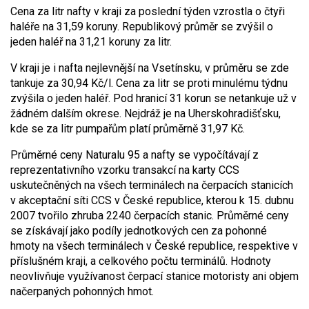
Cena za litr nafty v kraji za poslední týden vzrostla o čtyři
haléře na 31,59 koruny. Republikový průměr se zvýšil o
jeden haléř na 31,21 koruny za litr.
V kraji je i nafta nejlevnější na Vsetínsku, v průměru se zde
tankuje za 30,94 Kč/l. Cena za litr se proti minulému týdnu
zvýšila o jeden haléř. Pod hranicí 31 korun se netankuje už v
žádném dalším okrese. Nejdráž je na Uherskohradišťsku,
kde se za litr pumpařům platí průměrně 31,97 Kč.
Průměrné ceny Naturalu 95 a nafty se vypočítávají z
reprezentativního vzorku transakcí na karty CCS
uskutečněných na všech terminálech na čerpacích stanicích
v akceptační síti CCS v České republice, kterou k 15. dubnu
2007 tvořilo zhruba 2240 čerpacích stanic. Průměrné ceny
se získávají jako podíly jednotkových cen za pohonné
hmoty na všech terminálech v České republice, respektive v
příslušném kraji, a celkového počtu terminálů. Hodnoty
neovlivňuje využívanost čerpací stanice motoristy ani objem
načerpaných pohonných hmot.