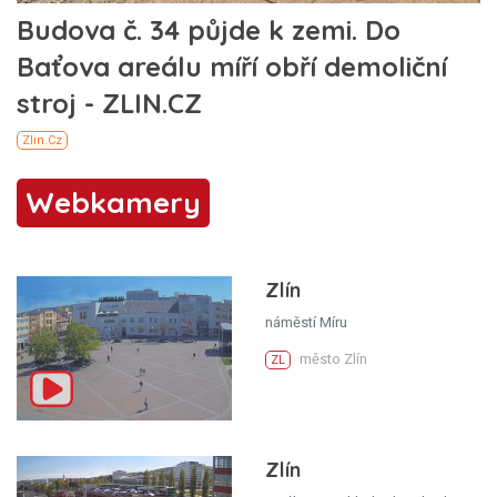
Webkamery
Zlín
náměstí Míru
město Zlín
ZL
Zlín