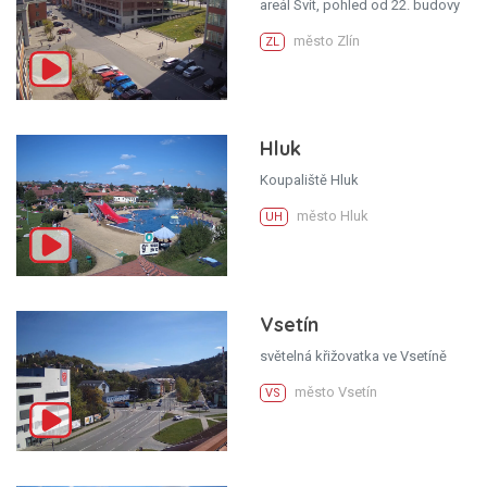
areál Svit, pohled od 22. budovy
město Zlín
ZL
Hluk
Koupaliště Hluk
město Hluk
UH
Vsetín
světelná křižovatka ve Vsetíně
město Vsetín
VS