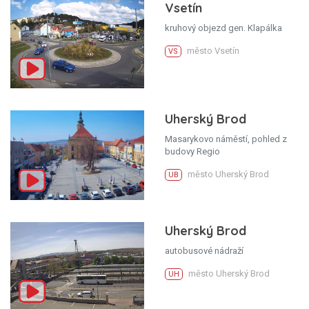
Vsetín
kruhový objezd gen. Klapálka
město Vsetín
VS
Uherský Brod
Masarykovo náměstí, pohled z
budovy Regio
město Uherský Brod
UB
Uherský Brod
autobusové nádraží
město Uherský Brod
UH