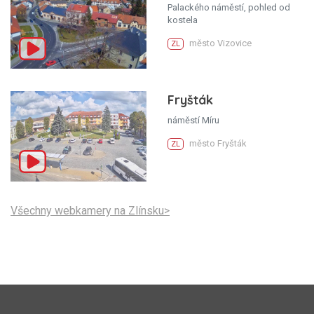
Palackého náměstí, pohled od
kostela
město Vizovice
ZL
Fryšták
náměstí Míru
město Fryšták
ZL
Všechny webkamery na Zlínsku>