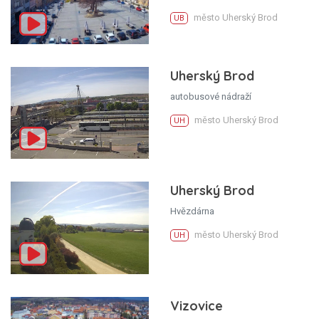
město Uherský Brod
UB
Uherský Brod
autobusové nádraží
město Uherský Brod
UH
Uherský Brod
Hvězdárna
město Uherský Brod
UH
Vizovice