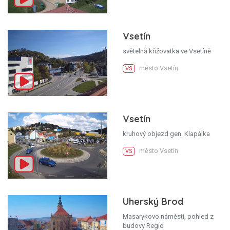
Vsetín
světelná křižovatka ve Vsetíně
město Vsetín
VS
Vsetín
kruhový objezd gen. Klapálka
město Vsetín
VS
Uherský Brod
Masarykovo náměstí, pohled z
budovy Regio