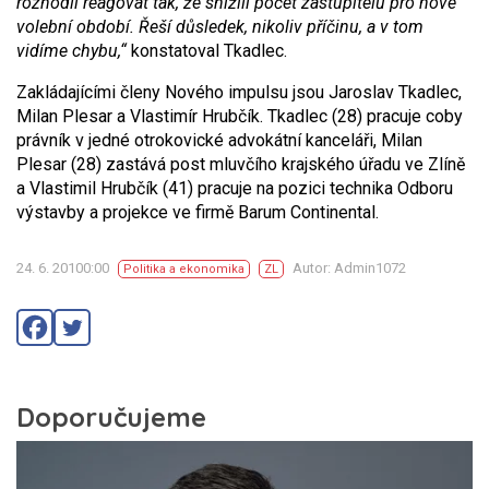
rozhodli reagovat tak, že snížili počet zastupitelů pro nové
volební období. Řeší důsledek, nikoliv příčinu, a v tom
vidíme chybu,“
konstatoval Tkadlec.
Zakládajícími členy Nového impulsu jsou Jaroslav Tkadlec,
Milan Plesar a Vlastimír Hrubčík. Tkadlec (28) pracuje coby
právník v jedné otrokovické advokátní kanceláři, Milan
Plesar (28) zastává post mluvčího krajského úřadu ve Zlíně
a Vlastimil Hrubčík (41) pracuje na pozici technika Odboru
výstavby a projekce ve firmě Barum Continental.
24. 6. 20100:00
Autor: Admin1072
Politika a ekonomika
ZL