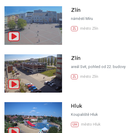
Zlín
náměstí Míru
město Zlín
ZL
Zlín
areál Svit, pohled od 22. budovy
město Zlín
ZL
Hluk
Koupaliště Hluk
město Hluk
UH