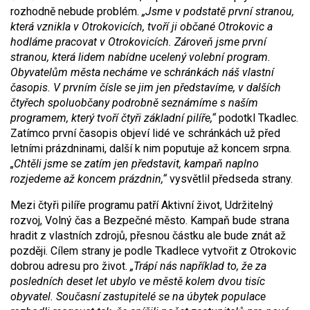
rozhodně nebude problém.
„Jsme v podstatě první stranou,
která vznikla v Otrokovicích, tvoří ji občané Otrokovic a
hodláme pracovat v Otrokovicích. Zároveň jsme první
stranou, která lidem nabídne ucelený volební program.
Obyvatelům města necháme ve schránkách náš vlastní
časopis. V prvním čísle se jim jen představíme, v dalších
čtyřech spoluobčany podrobně seznámíme s naším
programem, který tvoří čtyři základní pilíře,“
podotkl Tkadlec.
Zatímco první časopis objeví lidé ve schránkách už před
letními prázdninami, další k nim poputuje až koncem srpna.
„Chtěli jsme se zatím jen představit, kampaň naplno
rozjedeme až koncem prázdnin,“
vysvětlil předseda strany.
Mezi čtyři pilíře programu patří Aktivní život, Udržitelný
rozvoj, Volný čas a Bezpečné město. Kampaň bude strana
hradit z vlastních zdrojů, přesnou částku ale bude znát až
později. Cílem strany je podle Tkadlece vytvořit z Otrokovic
dobrou adresu pro život.
„Trápí nás například to, že za
posledních deset let ubylo ve městě kolem dvou tisíc
obyvatel. Současní zastupitelé se na úbytek populace