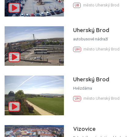
město Uherský Brod
UB
Uherský Brod
autobusové nádraží
město Uherský Brod
UH
Uherský Brod
Hvězdárna
město Uherský Brod
UH
Vizovice