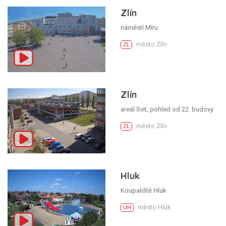
Zlín
náměstí Míru
město Zlín
ZL
Zlín
areál Svit, pohled od 22. budovy
město Zlín
ZL
Hluk
Koupaliště Hluk
město Hluk
UH