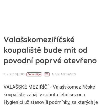
Valašskomeziříčské
koupaliště bude mít od
povodní poprvé otevřeno
3. 7. 2010 | 0:00
Autor: Admin1072
Co se děje
VS
VALAŠSKÉ MEZIŘÍČÍ - Valašskomeziříčské
koupaliště zahájí v sobotu letní sezonu.
Hygienici už stanovili podmínky, za kterých je