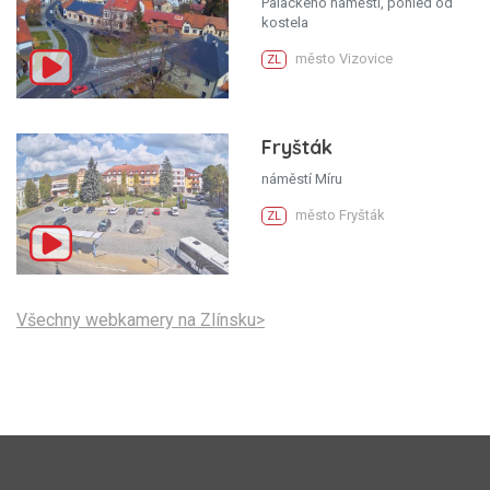
Palackého náměstí, pohled od
kostela
město Vizovice
ZL
Fryšták
náměstí Míru
město Fryšták
ZL
Všechny webkamery na Zlínsku>