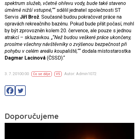
spektrum služeb, včetně ohřevu vody, bude také staveno
úměrně nižší vstupné,““
sdělil jednatel společnosti ST
Servis
Jiří Brož
. Současně budou pokračovat práce na
opravách rekreačního bazénu. Pokud bude přát počasí, mohl
by být zprovozněn kolem 20. července, ale pouze s jednou
atrakcí – skluzavkou.
„“Než budou veškeré práce ukončeny,
prosíme všechny návštěvníky o zvýšenou bezpečnost při
pohybu v celém areálu koupaliště,““
dodala místostarostka
Dagmar Lacinová
(ČSSD).“
3. 7. 20100:00
Autor: Admin1072
Co se děje
VS