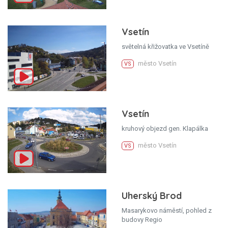
Vsetín
světelná křižovatka ve Vsetíně
město Vsetín
VS
Vsetín
kruhový objezd gen. Klapálka
město Vsetín
VS
Uherský Brod
Masarykovo náměstí, pohled z
budovy Regio