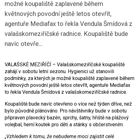
možné koupaliště zaplavené během
květnových povodní ještě letos otevřít,
agentuře Mediafax to řekla Vendula Šmídová z
valašskomeziříčské radnice. Koupaliště bude
navíc otevře...
VALAŠSKÉ MEZIŘÍČÍ – Valašskomeziříčské koupaliště
zahájí v sobotu letní sezonu. Hygienici už stanovili
podmínky, za kterých je možné koupaliště zaplavené během
květnových povodní ještě letos otevřít, agentuře Mediafax
to řekla Vendula Šmídová z valašskomeziříčské radnice.
Koupaliště bude navíc otevřeno o více než týden dříve, než
bylo původně plánováno. Pro návštěvníky bude v sobotu
připraven plavecký bazén, sprchy, šatny, hřiště na plážový
volejbal, herní koutek pro děti a stánky s občerstvením.
„Vzhledem k tomu, že nebudeme moci zajistit celé