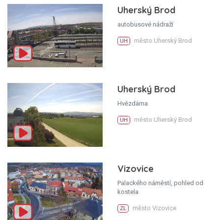
Uherský Brod
autobusové nádraží
město Uherský Brod
UH
Uherský Brod
Hvězdárna
město Uherský Brod
UH
Vizovice
Palackého náměstí, pohled od
kostela
město Vizovice
ZL