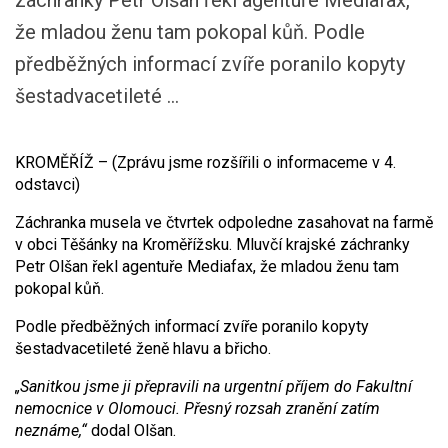
záchranky Petr Olšan řekl agentuře Mediafax,
že mladou ženu tam pokopal kůň. Podle
předběžných informací zvíře poranilo kopyty
šestadvacetileté ...
KROMĚŘÍŽ – (Zprávu jsme rozšířili o informaceme v 4.
odstavci)
Záchranka musela ve čtvrtek odpoledne zasahovat na farmě
v obci Těšánky na Kroměřížsku. Mluvčí krajské záchranky
Petr Olšan řekl agentuře Mediafax, že mladou ženu tam
pokopal kůň.
Podle předběžných informací zvíře poranilo kopyty
šestadvacetileté ženě hlavu a břicho.
„Sanitkou jsme ji přepravili na urgentní příjem do Fakultní
nemocnice v Olomouci. Přesný rozsah zranění zatím
neznáme,“
dodal Olšan.