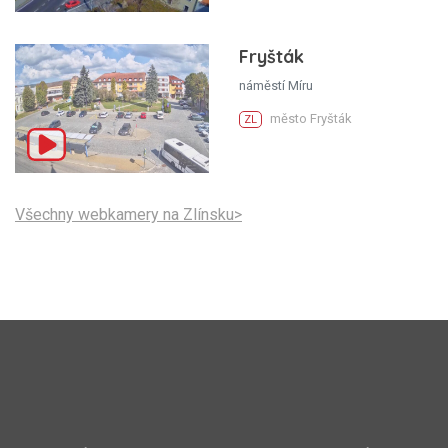
Fryšták
náměstí Míru
město Fryšták
ZL
Všechny webkamery na Zlínsku>