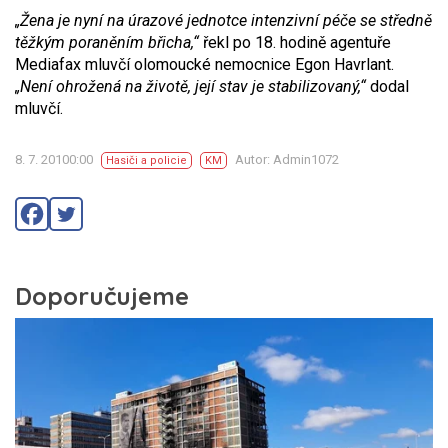
„Žena je nyní na úrazové jednotce intenzivní péče se středně
těžkým poraněním břicha,“
řekl po 18. hodině agentuře
Mediafax mluvčí olomoucké nemocnice Egon Havrlant.
„Není ohrožená na životě, její stav je stabilizovaný,“
dodal
mluvčí.
8. 7. 20100:00
Autor: Admin1072
Hasiči a policie
KM