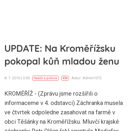
UPDATE: Na Kroměřížsku
pokopal kůň mladou ženu
8. 7. 2010 | 0:00
Autor: Admin1072
Hasiči a policie
KM
KROMĚŘÍŽ - (Zprávu jsme rozšířili o
informaceme v 4. odstavci) Záchranka musela
ve čtvrtek odpoledne zasahovat na farmě v
obci Těšánky na Kroměřížsku. Mluvčí krajské