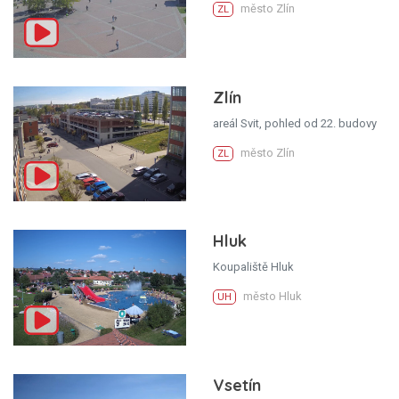
město Zlín
ZL
Zlín
areál Svit, pohled od 22. budovy
město Zlín
ZL
Hluk
Koupaliště Hluk
město Hluk
UH
Vsetín