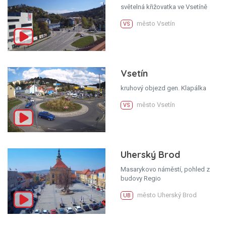
světelná křižovatka ve Vsetíně
město Vsetín
VS
Vsetín
kruhový objezd gen. Klapálka
město Vsetín
VS
Uherský Brod
Masarykovo náměstí, pohled z
budovy Regio
město Uherský Brod
UB