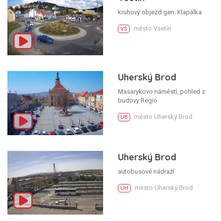
kruhový objezd gen. Klapálka
město Vsetín
VS
Uherský Brod
Masarykovo náměstí, pohled z
budovy Regio
město Uherský Brod
UB
Uherský Brod
autobusové nádraží
město Uherský Brod
UH