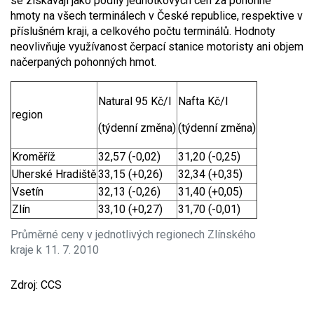
se získávají jako podíly jednotkových cen za pohonné
hmoty na všech terminálech v České republice, respektive v
příslušném kraji, a celkového počtu terminálů. Hodnoty
neovlivňuje využívanost čerpací stanice motoristy ani objem
načerpaných pohonných hmot.
Natural 95 Kč/l
Nafta Kč/l
region
(týdenní změna)
(týdenní změna)
Kroměříž
32,57 (-0,02)
31,20 (-0,25)
Uherské Hradiště
33,15 (+0,26)
32,34 (+0,35)
Vsetín
32,13 (-0,26)
31,40 (+0,05)
Zlín
33,10 (+0,27)
31,70 (-0,01)
Průměrné ceny v jednotlivých regionech Zlínského
kraje k 11. 7. 2010
Zdroj: CCS