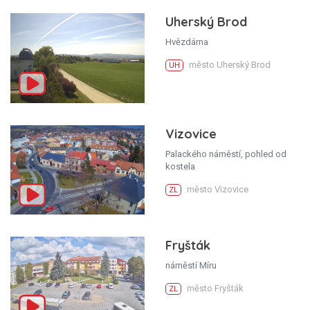
Uherský Brod
Hvězdárna
město Uherský Brod
UH
Vizovice
Palackého náměstí, pohled od
kostela
město Vizovice
ZL
Fryšták
náměstí Míru
město Fryšták
ZL