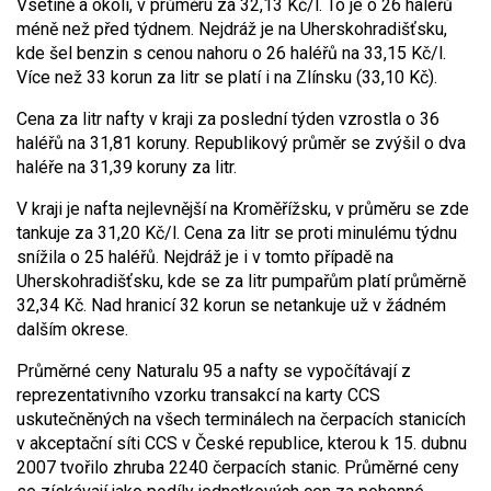
Vsetíně a okolí, v průměru za 32,13 Kč/l. To je o 26 haléřů
méně než před týdnem. Nejdráž je na Uherskohradišťsku,
kde šel benzin s cenou nahoru o 26 haléřů na 33,15 Kč/l.
Více než 33 korun za litr se platí i na Zlínsku (33,10 Kč).
Cena za litr nafty v kraji za poslední týden vzrostla o 36
haléřů na 31,81 koruny. Republikový průměr se zvýšil o dva
haléře na 31,39 koruny za litr.
V kraji je nafta nejlevnější na Kroměřížsku, v průměru se zde
tankuje za 31,20 Kč/l. Cena za litr se proti minulému týdnu
snížila o 25 haléřů. Nejdráž je i v tomto případě na
Uherskohradišťsku, kde se za litr pumpařům platí průměrně
32,34 Kč. Nad hranicí 32 korun se netankuje už v žádném
dalším okrese.
Průměrné ceny Naturalu 95 a nafty se vypočítávají z
reprezentativního vzorku transakcí na karty CCS
uskutečněných na všech terminálech na čerpacích stanicích
v akceptační síti CCS v České republice, kterou k 15. dubnu
2007 tvořilo zhruba 2240 čerpacích stanic. Průměrné ceny