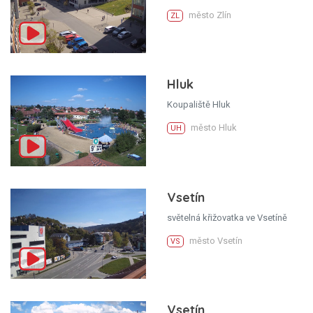
město Zlín
ZL
Hluk
Koupaliště Hluk
město Hluk
UH
Vsetín
světelná křižovatka ve Vsetíně
město Vsetín
VS
Vsetín