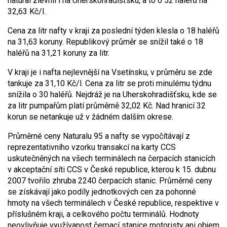
natural zlevnil i na Uherskohradišťsku, a to o 52 haléřů na
32,63 Kč/l.
Cena za litr nafty v kraji za poslední týden klesla o 18 haléřů
na 31,63 koruny. Republikový průměr se snížil také o 18
haléřů na 31,21 koruny za litr.
V kraji je i nafta nejlevnější na Vsetínsku, v průměru se zde
tankuje za 31,10 Kč/l. Cena za litr se proti minulému týdnu
snížila o 30 haléřů. Nejdráž je na Uherskohradišťsku, kde se
za litr pumpařům platí průměrně 32,02 Kč. Nad hranicí 32
korun se netankuje už v žádném dalším okrese.
Průměrné ceny Naturalu 95 a nafty se vypočítávají z
reprezentativního vzorku transakcí na karty CCS
uskutečněných na všech terminálech na čerpacích stanicích
v akceptační síti CCS v České republice, kterou k 15. dubnu
2007 tvořilo zhruba 2240 čerpacích stanic. Průměrné ceny
se získávají jako podíly jednotkových cen za pohonné
hmoty na všech terminálech v České republice, respektive v
příslušném kraji, a celkového počtu terminálů. Hodnoty
neovlivňuje využívanost čerpací stanice motoristy ani objem