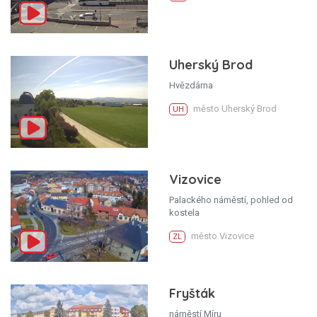
Uherský Brod
Hvězdárna
město Uherský Brod
UH
Vizovice
Palackého náměstí, pohled od
kostela
město Vizovice
ZL
Fryšták
náměstí Míru