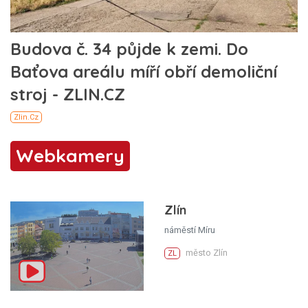
Webkamery
Zlín
náměstí Míru
město Zlín
ZL