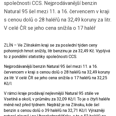
společnosti CCS. Nejprodávanější benzin
Natural 95 šel mezi 11. a 16. červencem v kraji
s cenou dolů o 28 haléřů na 32,49 koruny za litr.
V celé ČR se jeho cena snížila o 17 haléř
ZLÍN – Ve Zlínském kraji se za poslední týden ceny
pohonných hmot snížily, litr benzinu je za 32,49 Kč. Vyplývá
to z pondělní statistiky společnosti CCS.
Nejprodávanější benzin Natural 95 šel mezi 11. a 16.
červencem v kraji s cenou dolů o 28 haléřů na 32,49 koruny
za litr. V celé ČR se jeho cena snížila o 17 haléřů na 32,25
Kč/l.
V rámci kraje prodávají nejlevnější Natural 95 stále ve
Vsetíně a okolí, v průměru za 32,09 Kč/l. To je o čtyři haléře
méně než před týdnem. Nejdráž je na Zlínsku, kde šel
benzin s cenou dolů o 39 haléřů na 32,71 Kč/l. Výrazněji