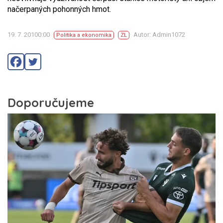
načerpaných pohonných hmot.
19. 7. 20100:00
Autor: Admin1072
Politika a ekonomika
ZL