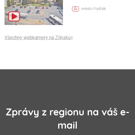
město Fryšták
ZL
Všechny webkamery na Zlínsku>
Zprávy z regionu na váš e-
mail