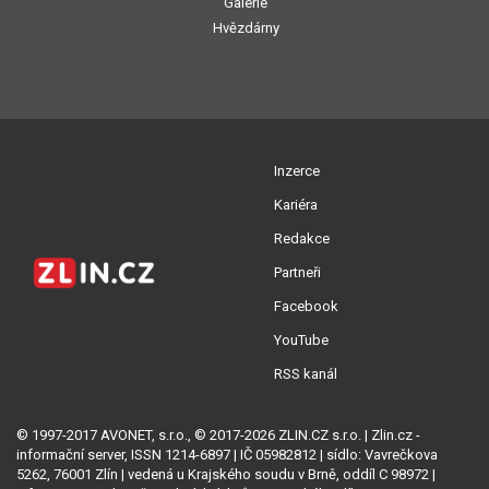
Galerie
Hvězdárny
Inzerce
Kariéra
Redakce
Partneři
Facebook
YouTube
RSS kanál
© 1997-2017 AVONET, s.r.o., © 2017-2026 ZLIN.CZ s.r.o. | Zlin.cz -
informační server, ISSN 1214-6897 | IČ 05982812 | sídlo: Vavrečkova
5262, 76001 Zlín | vedená u Krajského soudu v Brně, oddíl C 98972 |