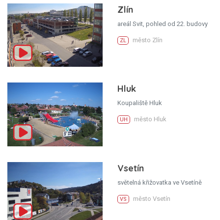
Zlín
areál Svit, pohled od 22. budovy
město Zlín
ZL
Hluk
Koupaliště Hluk
město Hluk
UH
Vsetín
světelná křižovatka ve Vsetíně
město Vsetín
VS