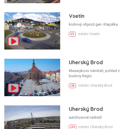
Vsetín
kruhový objezd gen. Klapálka
město Vsetín
VS
Uherský Brod
Masarykovo náměstí, pohled z
budovy Regio
město Uherský Brod
UB
Uherský Brod
autobusové nádraží
město Uherský Brod
UH