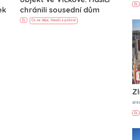
ZL
ek
chránili sousední dům
ZL
Co se děje
,
Hasiči a policie
Zl
areá
ZL