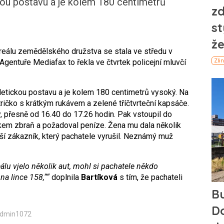
ckou postavu a je kolem 180 centimetrů
 areálu zemědělského družstva se stala ve středu v
gentuře Mediafax to řekla ve čtvrtek policejní mluvčí
atletickou postavu a je kolem 180 centimetrů vysoký. Na
tričko s krátkým rukávem a zelené tříčtvrteční kapsáče.
y, přesně od 16.40 do 17.26 hodin. Pak vstoupil do
čkem zbraň a požadoval peníze. Žena mu dala několik
alší zákazník, který pachatele vyrušil. Neznámý muž
lu vjelo několik aut, mohl si pachatele někdo
na lince 158,““
doplnila
Bartíková
s tím, že pachateli
Admin1072