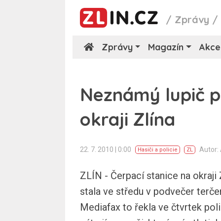
/
Zprávy
Zprávy
Magazín
Akce
Neznámý lupič p
okraji Zlína
22. 7. 2010 | 0:00
Autor:
Hasiči a policie
ZL
ZLÍN - Čerpací stanice na okraji
stala ve středu v podvečer terč
Mediafax to řekla ve čtvrtek poli