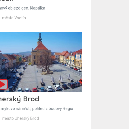
hový objezd gen. Klapálka
město Vsetín
herský Brod
arykovo náměstí, pohled z budovy Regio
město Uherský Brod