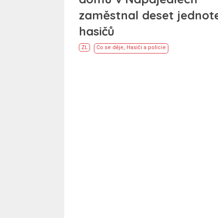
zaměstnal deset jednot
hasičů
ZL
Co se děje
,
Hasiči a policie