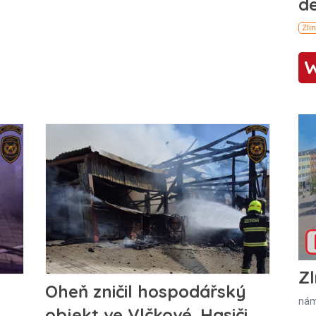
Zl
Oheň zničil hospodářský
nám
objekt ve Vlčkové. Hasiči