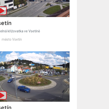
etín
telná křižovatka ve Vsetíně
město Vsetín
etín