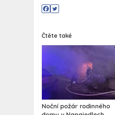
Čtěte také
Noční požár rodinného
domu v Napajedlech