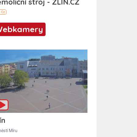
Webkamery
ín
ěstí Míru