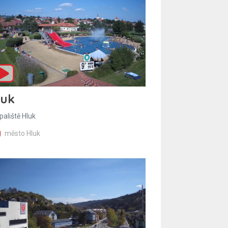
luk
paliště Hluk
město Hluk