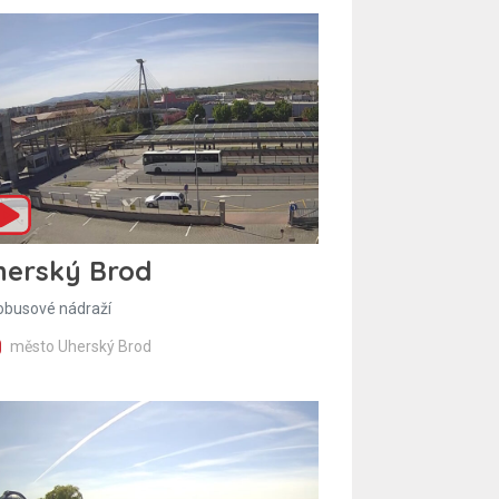
herský Brod
obusové nádraží
město Uherský Brod