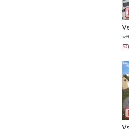
Vs
svě
VS
Vs