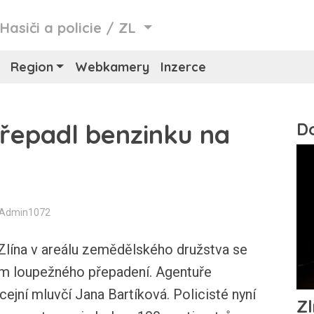
/
Hasiči a policie
/
ZL
Region
Webkamery
Inzerce
řepadl benzinku na
 Admin1072
 Zlína v areálu zemědělského družstva se
em loupežného přepadení. Agentuře
cejní mluvčí Jana Bartíková. Policisté nyní