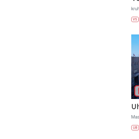
kru
VS
U
Mas
UB