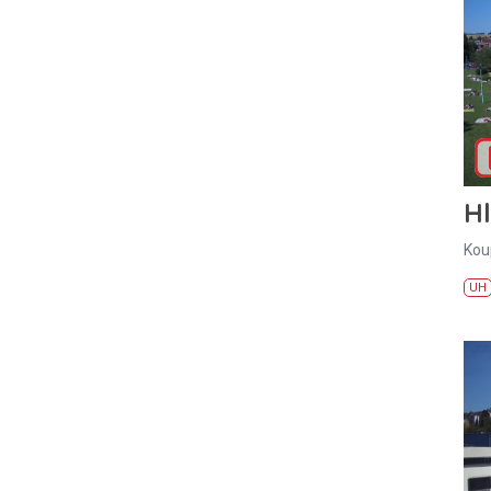
H
Kou
UH