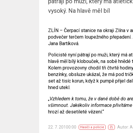
pátrají po muži, který má atleti
vysoký. Na hlavě měl bíl
ZLÍN – Čerpací stanice na okraji Zlína v
podvečer terčem loupežného přepadení. A
Jana Bartíková.
Policisté nyní pátrají po muži, který má 
hlavě měl bílý klobouček, na sobě hnědé 
Kolem provozovny chodil tři čtvrtě hodin
benzínky, obsluze ukázal, že má pod tri
set až tisíc korun, když k pumpě přijel d
hned utekl.
„Vzhledem k tomu, že v dané době do areá
všimnout. Jakékoliv informace přivítáme 
hrozí až desetileté vězení.“
22. 7. 20100:00
Autor: 
Hasiči a policie
ZL