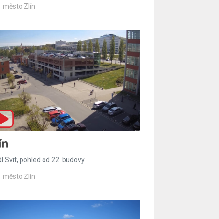
město Zlín
ín
l Svit, pohled od 22. budovy
město Zlín