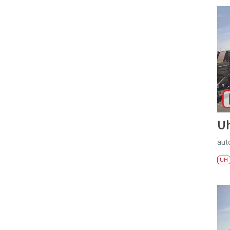
U
aut
UH