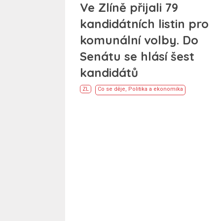
Ve Zlíně přijali 79
kandidátních listin pro
komunální volby. Do
Senátu se hlásí šest
kandidátů
ZL
Co se děje
,
Politika a ekonomika