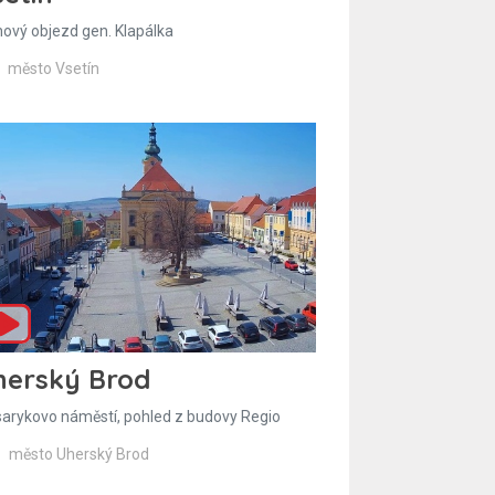
hový objezd gen. Klapálka
město Vsetín
herský Brod
arykovo náměstí, pohled z budovy Regio
město Uherský Brod