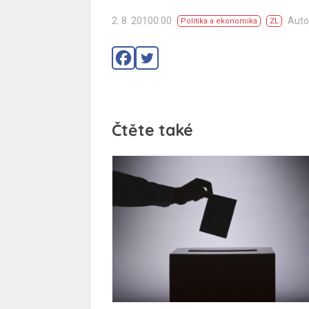
2. 8. 20100:00
Auto
Politika a ekonomika
ZL
Čtěte také