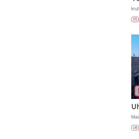
kru
VS
U
Mas
UB