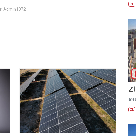
ZL
r: Admin1072
Zl
areá
ZL