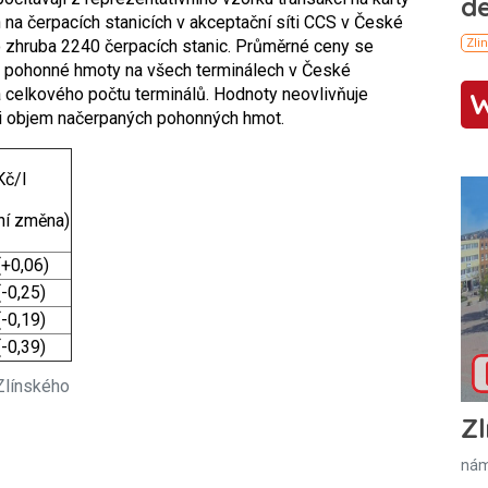
na čerpacích stanicích v akceptační síti CCS v České
lo zhruba 2240 čerpacích stanic. Průměrné ceny se
za pohonné hmoty na všech terminálech v České
 a celkového počtu terminálů. Hodnoty neovlivňuje
ni objem načerpaných pohonných hmot.
Kč/l
ní změna)
(+0,06)
(-0,25)
(-0,19)
(-0,39)
Zlínského
Zl
nám