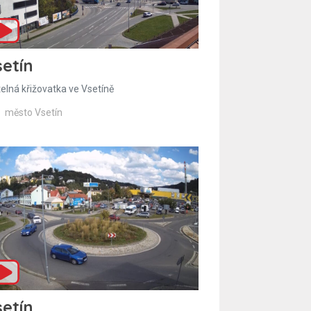
etín
telná křižovatka ve Vsetíně
město Vsetín
etín