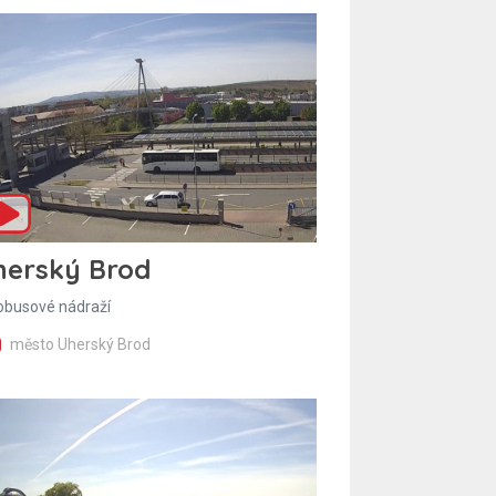
herský Brod
obusové nádraží
město Uherský Brod