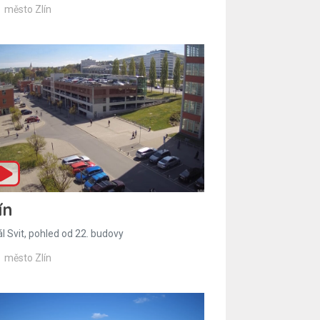
město Zlín
ín
l Svit, pohled od 22. budovy
město Zlín