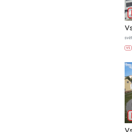
Vs
svě
VS
Vs