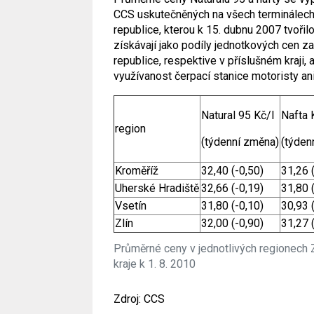
CCS uskutečněných na všech terminálech 
republice, kterou k 15. dubnu 2007 tvoři
získávají jako podíly jednotkových cen 
republice, respektive v příslušném kraji,
využívanost čerpací stanice motoristy a
Natural 95 Kč/l
Nafta 
region
(týdenní změna)
(týden
Kroměříž
32,40 (-0,50)
31,26 
Uherské Hradiště
32,66 (-0,19)
31,80 
Vsetín
31,80 (-0,10)
30,93 
Zlín
32,00 (-0,90)
31,27 
Průměrné ceny v jednotlivých regionech 
kraje k 1. 8. 2010
Zdroj: CCS