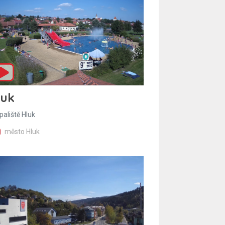
luk
paliště Hluk
město Hluk