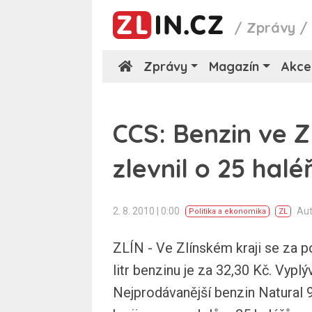
/
Zprávy
Zprávy
Magazín
Akce
CCS: Benzin ve Z
zlevnil o 25 halé
2. 8. 2010 | 0:00
Aut
Politika a ekonomika
ZL
ZLÍN - Ve Zlínském kraji se za p
litr benzinu je za 32,30 Kč. Vypl
Nejprodávanější benzin Natural 