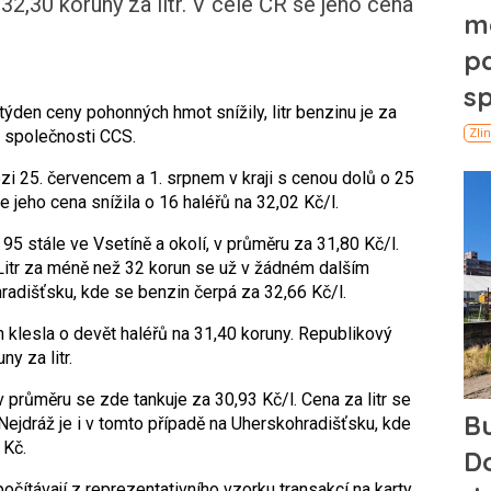
 32,30 koruny za litr. V celé ČR se jeho cena
ýden ceny pohonných hmot snížily, litr benzinu je za
y společnosti CCS.
zi 25. červencem a 1. srpnem v kraji s cenou dolů o 25
se jeho cena snížila o 16 haléřů na 32,02 Kč/l.
l 95 stále ve Vsetíně a okolí, v průměru za 31,80 Kč/l.
Litr za méně než 32 korun se už v žádném dalším
hradišťsku, kde se benzin čerpá za 32,66 Kč/l.
en klesla o devět haléřů na 31,40 koruny. Republikový
y za litr.
, v průměru se zde tankuje za 30,93 Kč/l. Cena za litr se
 Nejdráž je i v tomto případě na Uherskohradišťsku, kde
 Kč.
čítávají z reprezentativního vzorku transakcí na karty