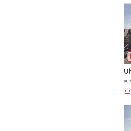
U
aut
UH