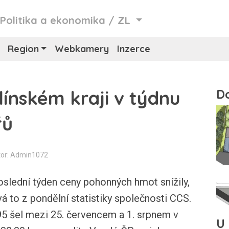
/
Politika a ekonomika
/
ZL
Region
Webkamery
Inzerce
línském kraji v týdnu
řů
or: Admin1072
oslední týden ceny pohonných hmot snížily,
ývá to z pondělní statistiky společnosti CCS.
95 šel mezi 25. červencem a 1. srpnem v