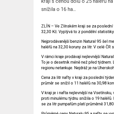
kraji s cenou dolů o 25 haléřů na
snížila o 16 ha...
ZLÍN – Ve Zlínském kraji se za poslední t
32,30 Kč. Vyplývá to z pondělní statistik
Nejprodávanější benzin Natural 95 šel me
haléřů na 32,30 koruny za litr. V celé ČR 
V rámci kraje prodávají nejlevnější Natura
To je o desetník méně než před týdnem. 
regionu netankuje. Nejdráž je na Uhersko
Cena za litr nafty v kraji za poslední týd
průměr se snížil o 11 haléřů na 30,98 korun
V kraji je i nafta nejlevnější na Vsetínsku
proti minulému týdnu snížila o 19 haléřů.
se za litr pumpařům platí průměrně 31,80
Průměrné ceny Naturalu 95 a nafty se vypo