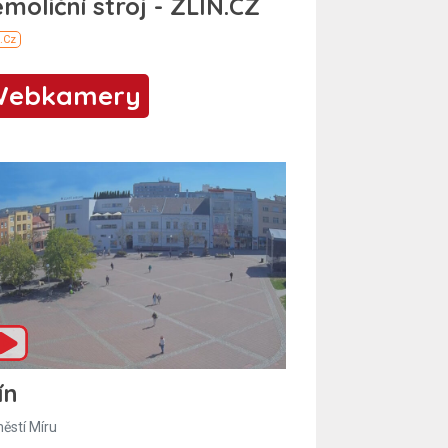
Webkamery
ín
ěstí Míru