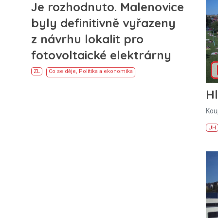
Je rozhodnuto. Malenovice
byly definitivně vyřazeny
z návrhu lokalit pro
fotovoltaické elektrárny
ZL
Co se děje
,
Politika a ekonomika
H
Kou
UH