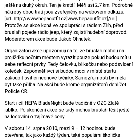
ještě na druhý okruh. Ten je kratší. Měří asi 2,7 km. Podrobné
nákresy obou tratí jsou zveřejněny na webovém odkazu:
[url=http://www.hepaoutfit.cz]www.hepaoutfit.cz[/url].
Protože se akce koná ve spolupráci s rádiem Zlín, před
bruslaři pojede rádio jeep, který zajistí hudební doprovod.
Moderátorem akce bude Jakub Ohnutek.
Organizátoři akce upozorňují na to, že bruslaři mohou na
projížďku nočním městem vyrazit pouze pokud budou mít u
sebe reflexní prvky. Tedy čelovku, blikačku nebo podsvícení
koleček. Zapomnětlivci si budou moci v místě startu
zakoupit svítící neonové tyčinky. Samozřejmostí by měla
být také přilba. Na akci bude kromě organizátorů dohlížet
Policie ČR.
Start i cíl HEPA BladeNight bude tradičně v OZC Zlaté
jablko. Po ukončení akce se tady mohou bruslaři těšit ještě
na losování o zajímavé ceny.
V sobotu 14. srpna 2010, mezi 9 – 12 hodinou bude
otevřena, tak jako každý týden, také populární školička