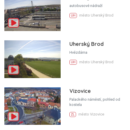
autobusové nádraží
město Uherský Brod
UH
Uherský Brod
Hvězdárna
město Uherský Brod
UH
Vizovice
Palackého náměstí, pohled od
kostela
město Vizovice
ZL