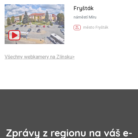
Fryšták
náměstí Míru
město Fryšták
ZL
Všechny webkamery na Zlínsku>
Zprávy z regionu na váš e-