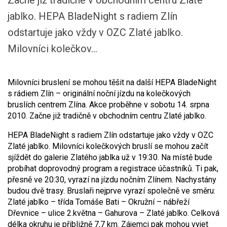
Začne již tradičně v obchodním centru Zlaté
jablko. HEPA BladeNight s radiem Zlín
odstartuje jako vždy v OZC Zlaté jablko.
Milovníci kolečkov...
Milovníci bruslení se mohou těšit na další HEPA BladeNight
s rádiem Zlín – originální noční jízdu na kolečkových
bruslích centrem Zlína. Akce proběhne v sobotu 14. srpna
2010. Začne již tradičně v obchodním centru Zlaté jablko.
HEPA BladeNight s radiem Zlín odstartuje jako vždy v OZC
Zlaté jablko. Milovníci kolečkových bruslí se mohou začít
sjíždět do galerie Zlatého jablka už v 19:30. Na místě bude
probíhat doprovodný program a registrace účastníků. Ti pak,
přesně ve 20:30, vyrazí na jízdu nočním Zlínem. Nachystány
budou dvě trasy. Bruslaři nejprve vyrazí společně ve směru:
Zlaté jablko – třída Tomáše Bati – Okružní – nábřeží
Dřevnice – ulice 2.května – Gahurova – Zlaté jablko. Celková
délka okruhu je přibližně 7,7 km. Zájemci pak mohou vyjet