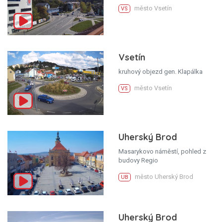
město Vsetín
VS
Vsetín
kruhový objezd gen. Klapálka
město Vsetín
VS
Uherský Brod
Masarykovo náměstí, pohled z
budovy Regio
město Uherský Brod
UB
Uherský Brod