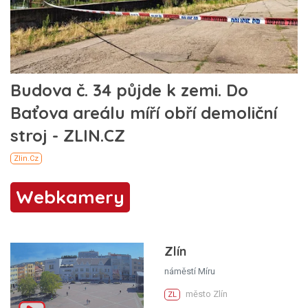
Webkamery
Zlín
náměstí Míru
město Zlín
ZL