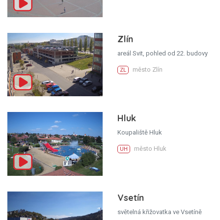
Zlín
areál Svit, pohled od 22. budovy
město Zlín
ZL
Hluk
Koupaliště Hluk
město Hluk
UH
Vsetín
světelná křižovatka ve Vsetíně