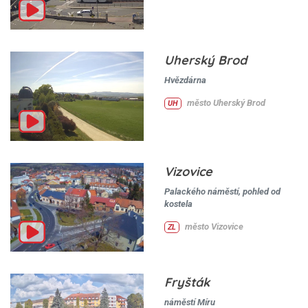
Uherský Brod
Hvězdárna
město Uherský Brod
UH
Vizovice
Palackého náměstí, pohled od
kostela
město Vizovice
ZL
Fryšták
náměstí Míru