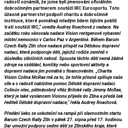
radostí oznámili, že jsme byli jmenováni oficiálním
dobročinným partnerem soutěží IRC Eurosportu. Toto
úžasné partnerství podpoří charitu a dobročinné
instituce, které pomáhají mladým lidem žijícím poblíž
tratí soutěží IRC,“
uvedla Audrey Roachová z nadace.
Na
začátku roku věnovala nadace Vision rentgenové vybavení
místní nemocnici v Carlos Paz v Argentině. Během Barum
Czech Rally Zlín chce nadace přispět na Dětskou dopravní
nadaci, která podporuje děti, jejichž rodiče zemřeli v
důsledku silničních nehod. Spousta těchto dětí nemá žádné
zdroje na vzdělání, koníčky nebo sportovní aktivity a
dopravní nadace jim pomáhá s financováním.
„Charita
Vision Colina McRae má za to, že tohle přesně splňuje naše
cíle a s radostí nabízíme pomoc Dětské dopravní nadaci.
Colinův otec, pětinásobný vítěz Britské rally Jimmy McRae,
který je také vyslancem Visionu přijede do Zlína a předá šek
řediteli Dětské dopravní nadace,“
řekla Audrey Roachová.
Předání šeku se uskuteční na rampě při slavnostním startu
Barum Czech Rally Zlín v pátek 27. srpna před 17. hodinou.
Dar umožní podporu sedmi dětí ze Zlínského kraje, které