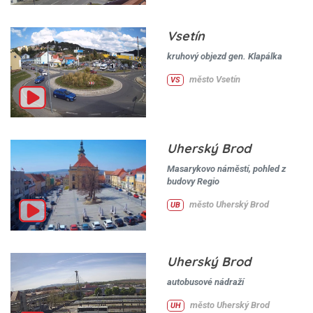
Vsetín
kruhový objezd gen. Klapálka
město Vsetín
VS
Uherský Brod
Masarykovo náměstí, pohled z
budovy Regio
město Uherský Brod
UB
Uherský Brod
autobusové nádraží
město Uherský Brod
UH