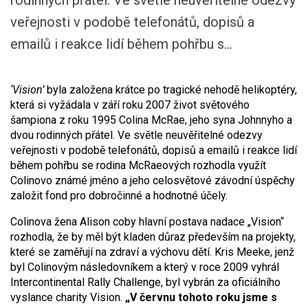
rodinných přátel. Ve světle neuvěřitelné odezvy
veřejnosti v podobě telefonátů, dopisů a
emailů i reakce lidí během pohřbu s...
‘Vision’
byla založena krátce po tragické nehodě helikoptéry,
která si vyžádala v září roku 2007 život světového
šampiona z roku 1995 Colina McRae, jeho syna Johnnyho a
dvou rodinných přátel. Ve světle neuvěřitelné odezvy
veřejnosti v podobě telefonátů, dopisů a emailů i reakce lidí
během pohřbu se rodina McRaeových rozhodla využít
Colinovo známé jméno a jeho celosvětové závodní úspěchy
založit fond pro dobročinné a hodnotné účely.
Colinova žena Alison coby hlavní postava nadace „Vision“
rozhodla, že by měl být kladen důraz především na projekty,
které se zaměřují na zdraví a výchovu dětí.
Kris Meeke, jenž
byl Colinovým následovníkem a který v roce 2009 vyhrál
Intercontinental Rally Challenge, byl vybrán za oficiálního
vyslance charity Vision.
„V červnu tohoto roku jsme s