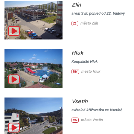
Zlín
areál Svit, pohled od 22. budovy
město Zlín
ZL
Hluk
Koupaliště Hluk
město Hluk
UH
Vsetín
světelná křižovatka ve Vsetíně
město Vsetín
VS