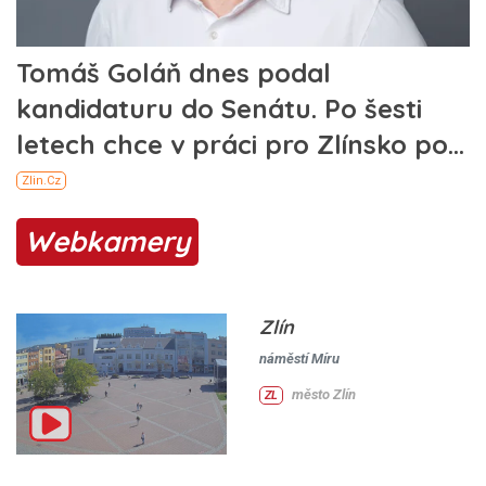
Webkamery
Zlín
náměstí Míru
město Zlín
ZL