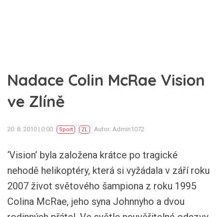
Nadace Colin McRae Vision
ve Zlíně
20. 8. 2010 | 0:00
Autor: Admin1072
Sport
ZL
‘Vision’
byla založena krátce po tragické
nehodě helikoptéry, která si vyžádala v září roku
2007 život světového šampiona z roku 1995
Colina McRae, jeho syna Johnnyho a dvou