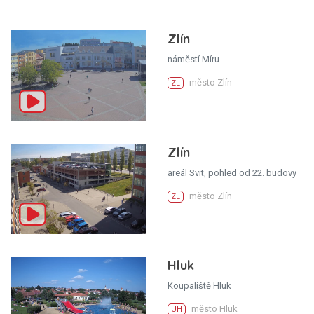
Zlín
náměstí Míru
město Zlín
ZL
Zlín
areál Svit, pohled od 22. budovy
město Zlín
ZL
Hluk
Koupaliště Hluk
město Hluk
UH