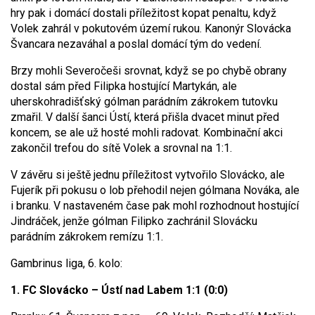
hry pak i domácí dostali příležitost kopat penaltu, když
Volek zahrál v pokutovém území rukou. Kanonýr Slovácka
Švancara nezaváhal a poslal domácí tým do vedení.
Brzy mohli Severočeši srovnat, když se po chybě obrany
dostal sám před Filipka hostující Martykán, ale
uherskohradišťský gólman parádním zákrokem tutovku
zmařil. V další šanci Ústí, která přišla dvacet minut před
koncem, se ale už hosté mohli radovat. Kombinační akci
zakončil trefou do sítě Volek a srovnal na 1:1.
V závěru si ještě jednu příležitost vytvořilo Slovácko, ale
Fujerík při pokusu o lob přehodil nejen gólmana Nováka, ale
i branku. V nastaveném čase pak mohl rozhodnout hostující
Jindráček, jenže gólman Filipko zachránil Slovácku
parádním zákrokem remízu 1:1.
Gambrinus liga, 6. kolo:
1. FC Slovácko – Ústí nad Labem 1:1 (0:0)