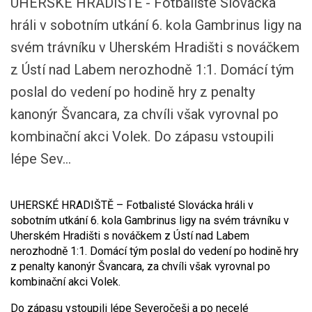
UHERSKÉ HRADIŠTĚ - Fotbalisté Slovácka
hráli v sobotním utkání 6. kola Gambrinus ligy na
svém trávníku v Uherském Hradišti s nováčkem
z Ústí nad Labem nerozhodně 1:1. Domácí tým
poslal do vedení po hodině hry z penalty
kanonýr Švancara, za chvíli však vyrovnal po
kombinační akci Volek. Do zápasu vstoupili
lépe Sev...
UHERSKÉ HRADIŠTĚ – Fotbalisté Slovácka hráli v
sobotním utkání 6. kola Gambrinus ligy na svém trávníku v
Uherském Hradišti s nováčkem z Ústí nad Labem
nerozhodně 1:1. Domácí tým poslal do vedení po hodině hry
z penalty kanonýr Švancara, za chvíli však vyrovnal po
kombinační akci Volek.
Do zápasu vstoupili lépe Severočeši a po necelé