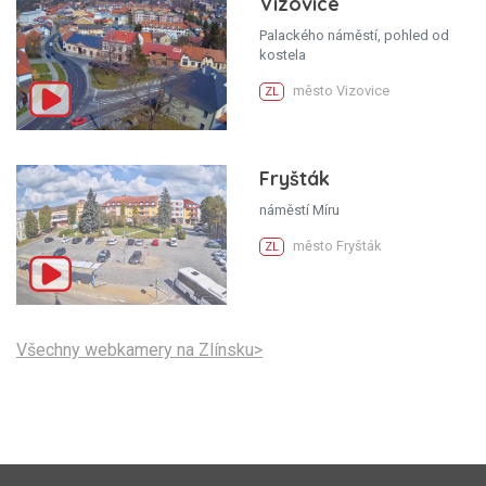
Vizovice
Palackého náměstí, pohled od
kostela
město Vizovice
ZL
Fryšták
náměstí Míru
město Fryšták
ZL
Všechny webkamery na Zlínsku>