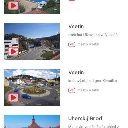
Vsetín
světelná křižovatka ve Vsetíně
město Vsetín
VS
Vsetín
kruhový objezd gen. Klapálka
město Vsetín
VS
Uherský Brod
Masarykovo náměstí, pohled z