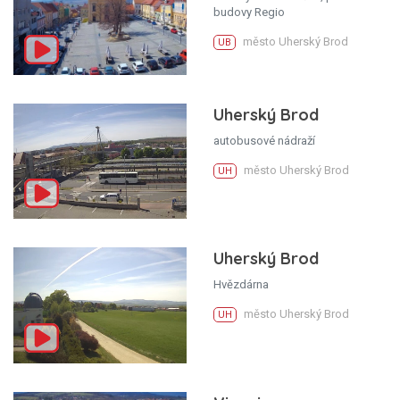
budovy Regio
město Uherský Brod
UB
Uherský Brod
autobusové nádraží
město Uherský Brod
UH
Uherský Brod
Hvězdárna
město Uherský Brod
UH