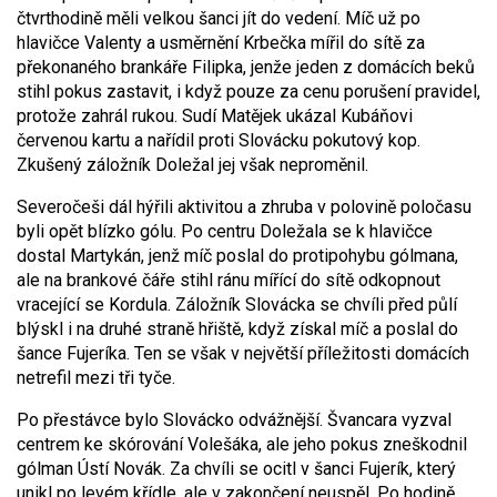
čtvrthodině měli velkou šanci jít do vedení. Míč už po
hlavičce Valenty a usměrnění Krbečka mířil do sítě za
překonaného brankáře Filipka, jenže jeden z domácích beků
stihl pokus zastavit, i když pouze za cenu porušení pravidel,
protože zahrál rukou. Sudí Matějek ukázal Kubáňovi
červenou kartu a nařídil proti Slovácku pokutový kop.
Zkušený záložník Doležal jej však neproměnil.
Severočeši dál hýřili aktivitou a zhruba v polovině poločasu
byli opět blízko gólu. Po centru Doležala se k hlavičce
dostal Martykán, jenž míč poslal do protipohybu gólmana,
ale na brankové čáře stihl ránu mířící do sítě odkopnout
vracející se Kordula. Záložník Slovácka se chvíli před půlí
blýskl i na druhé straně hřiště, když získal míč a poslal do
šance Fujeríka. Ten se však v největší příležitosti domácích
netrefil mezi tři tyče.
Po přestávce bylo Slovácko odvážnější. Švancara vyzval
centrem ke skórování Volešáka, ale jeho pokus zneškodnil
gólman Ústí Novák. Za chvíli se ocitl v šanci Fujerík, který
unikl po levém křídle, ale v zakončení neuspěl. Po hodině