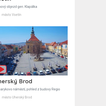
hový objezd gen. Klapálka
město Vsetín
herský Brod
arykovo náměstí, pohled z budovy Regio
město Uherský Brod