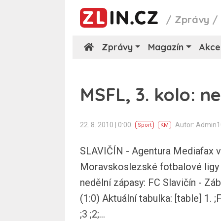
/
Zprávy
Zprávy
Magazín
Akce
MSFL, 3. kolo: n
22. 8. 2010 | 0:00
Autor: Admin
Sport
KM
SLAVIČÍN - Agentura Mediafax vy
Moravskoslezské fotbalové ligy a
nedělní zápasy: FC Slavičín - Zá
(1:0) Aktuální tabulka: [table] 1. ;
;3 ;2;...