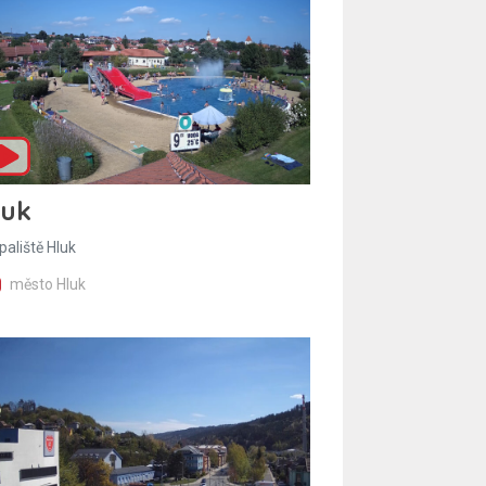
luk
paliště Hluk
město Hluk