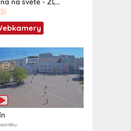
Webkamery
ín
ěstí Míru