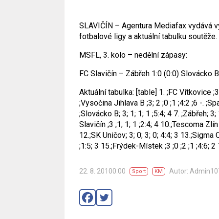
SLAVIČÍN – Agentura Mediafax vydává v
fotbalové ligy a aktuální tabulku soutěže.
MSFL, 3. kolo – nedělní zápasy:
FC Slavičín – Zábřeh 1:0 (0:0)
Slovácko B 
Aktuální tabulka:
[table]
1. ;FC Vítkovice ;3 
;Vysočina Jihlava B ;3; 2 ;0 ;1 ;4:2 ;6
-. ;Spa
;Slovácko B; 3; 1; 1; 1 ;5:4; 4
7. ;Zábřeh; 3; 1
Slavičín ;3 ;1; 1; 1 ;2:4; 4
10.;Tescoma Zlín B;
12.;SK Uničov; 3; 0; 3; 0; 4:4; 3
13.;Sigma Ol
;1:5; 3
15.;Frýdek-Místek ;3 ;0 ;2 ;1 ;4:6; 2
1
22. 8. 20100:00
Autor: Admin10
Sport
KM