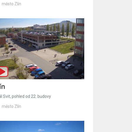
město Zlín
ín
l Svit, pohled od 22. budovy
město Zlín