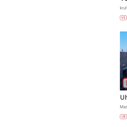
kru
VS
U
Mas
UB