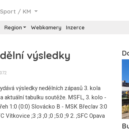
/
Sport
/
KM
Region
Webkamery
Inzerce
edělní výsledky
1072
dává výsledky nedělních zápasů 3. kola
 aktuální tabulku soutěže. MSFL, 3. kolo -
břeh 1:0 (0:0) Slovácko B - MSK Břeclav 3:0
FC Vítkovice ;3 ;3 ;0 ;0 ;5:0 ;9 2. ;SFC Opava