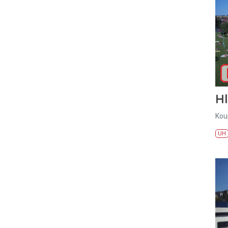
H
Kou
UH