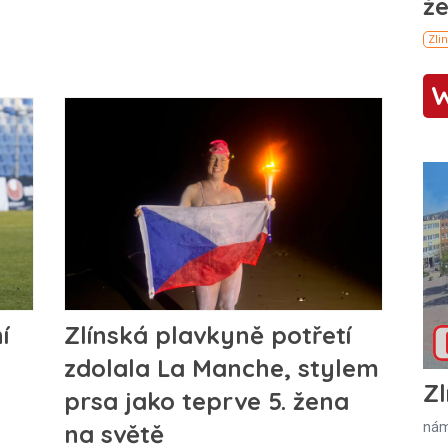
í
Zlínská plavkyně potřetí
zdolala La Manche, stylem
Zl
prsa jako teprve 5. žena
na světě
nám