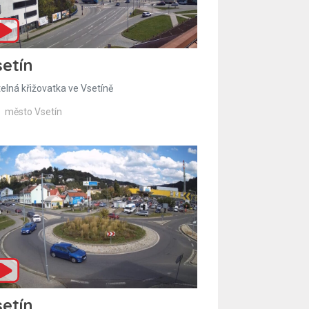
etín
telná křižovatka ve Vsetíně
město Vsetín
etín