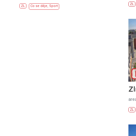
ZL
ZL
Co se děje
,
Sport
Zl
areá
ZL