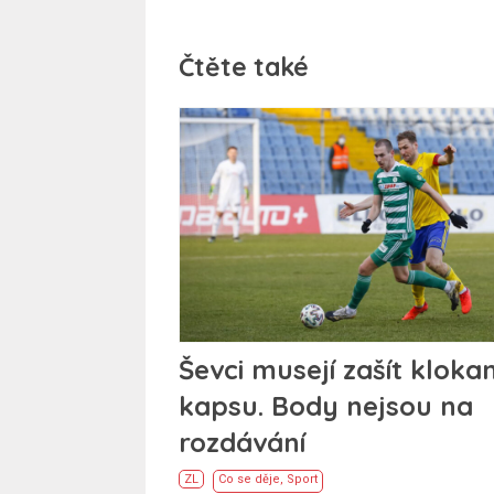
Čtěte také
Ševci musejí zašít klokan
kapsu. Body nejsou na
rozdávání
ZL
Co se děje
,
Sport