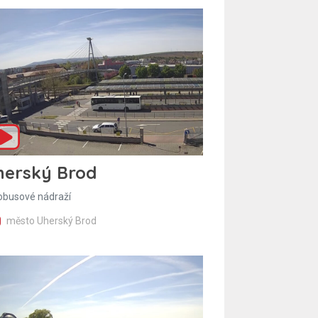
herský Brod
obusové nádraží
město Uherský Brod