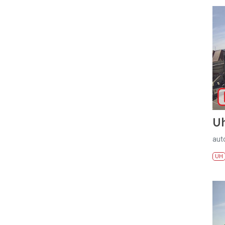
U
aut
UH