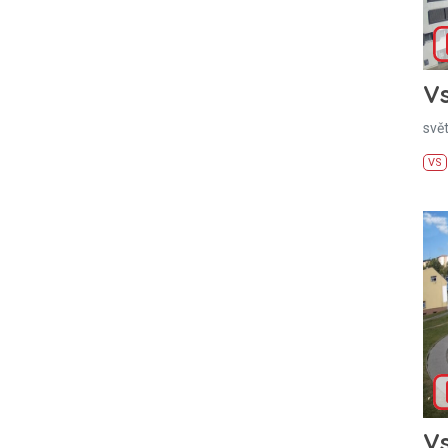
Vs
svě
VS
Vs