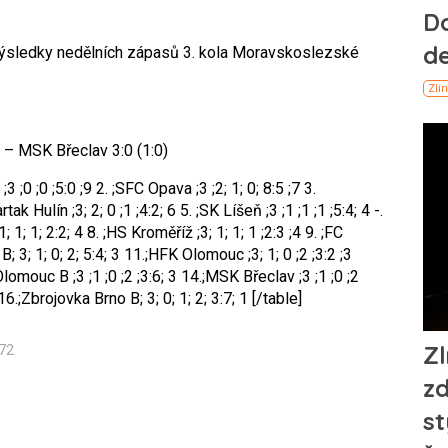
ýsledky nedělních zápasů 3. kola Moravskoslezské
– MSK Břeclav 3:0 (1:0)
;3 ;0 ;0 ;5:0 ;9
2. ;SFC Opava ;3 ;2; 1; 0; 8:5 ;7
3.
rtak Hulín ;3; 2; 0 ;1 ;4:2; 6
5. ;SK Líšeň ;3 ;1 ;1 ;1 ;5:4; 4
-.
; 1; 1; 2:2; 4
8. ;HS Kroměříž ;3; 1; 1; 1 ;2:3 ;4
9. ;FC
 3; 1; 0; 2; 5:4; 3
11.;HFK Olomouc ;3; 1; 0 ;2 ;3:2 ;3
omouc B ;3 ;1 ;0 ;2 ;3:6; 3
14.;MSK Břeclav ;3 ;1 ;0 ;2
6.;Zbrojovka Brno B; 3; 0; 1; 2; 3:7; 1
[/table]
72