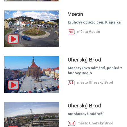
Vsetín
kruhový objezd gen. Klapálka
město Vsetín
VS
Uherský Brod
Masarykovo náměstí, pohled z
budovy Regio
město Uherský Brod
UB
Uherský Brod
autobusové nádraží
město Uherský Brod
UH