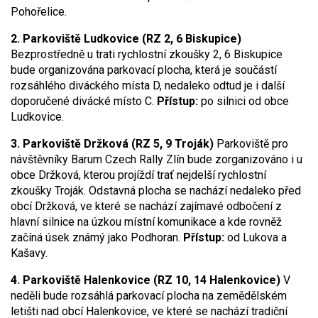
Pohořelice.
2. Parkoviště Ludkovice (RZ 2, 6 Biskupice)
Bezprostředně u trati rychlostní zkoušky 2, 6 Biskupice
bude organizována parkovací plocha, která je součástí
rozsáhlého diváckého místa D, nedaleko odtud je i další
doporučené divácké místo C.
Přístup:
po silnici od obce
Ludkovice.
3. Parkoviště Držková (RZ 5, 9 Troják)
Parkoviště pro
návštěvníky Barum Czech Rally Zlín bude zorganizováno i u
obce Držková, kterou projíždí trať nejdelší rychlostní
zkoušky Troják. Odstavná plocha se nachází nedaleko před
obcí Držková, ve které se nachází zajímavé odbočení z
hlavní silnice na úzkou místní komunikace a kde rovněž
začíná úsek známý jako Podhoran.
Přístup:
od Lukova a
Kašavy.
4. Parkoviště Halenkovice (RZ 10, 14 Halenkovice)
V
neděli bude rozsáhlá parkovací plocha na zemědělském
letišti nad obcí Halenkovice, ve které se nachází tradiční