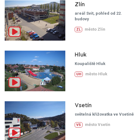
Zlín
areál Svit, pohled od 22.
budovy
město Zlín
ZL
Hluk
Koupaliště Hluk
město Hluk
UH
Vsetín
světelná křižovatka ve Vsetíně
město Vsetín
VS