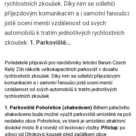
rychlostních zkoušek. Díky nim se odlehčí
příjezdovým komunikacím a i samotní fanoušci
jistě ocení menší vzdálenost od svých
automobilů k tratím jednotlivých rychlostních
zkoušek.
1. Parkoviště...
Pořadatelé připravili pro návštěvníky letošní Barum Czech
Rally Zlín několik velkokapacitních parkovišť v dosahu
rychlostních zkoušek. Díky nim se odlehčí příjezdovým
komunikacím a i samotní fanoušci jistě ocení menší
vzdálenost od svých automobilů k tratím jednotlivých
rychlostních zkoušek.
1. Parkoviště Pohořelice (shakedown)
Během pátečního
shakedownu bude možné využít parkoviště umístěné na poli
nedaleko obce Pohořelice, ve které je umístěno atraktivní
divácké místo B a rovněž cíl testovací vložky.
Přístup:
po
silnici od Otrokovic kousek před začátkem obce