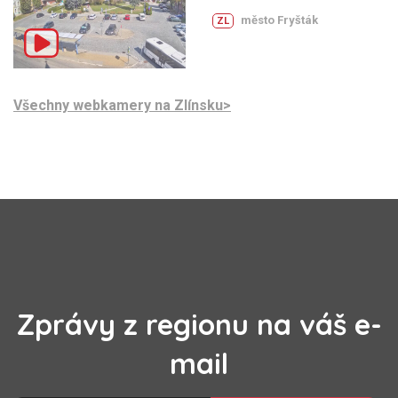
město Fryšták
ZL
Všechny webkamery na Zlínsku>
Zprávy z regionu na váš e-
mail