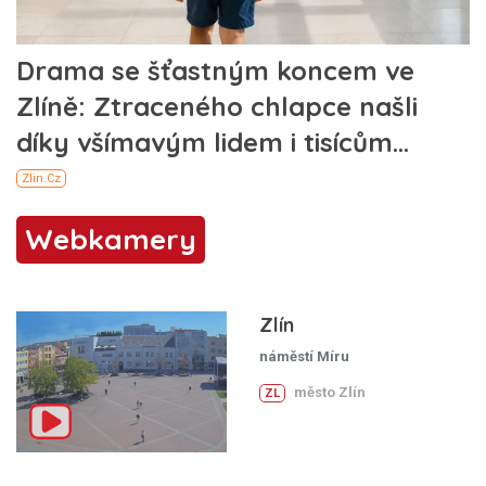
Webkamery
Zlín
náměstí Míru
město Zlín
ZL