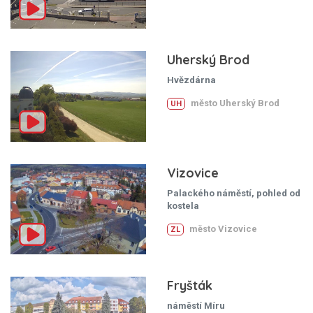
Uherský Brod
Hvězdárna
město Uherský Brod
UH
Vizovice
Palackého náměstí, pohled od
kostela
město Vizovice
ZL
Fryšták
náměstí Míru