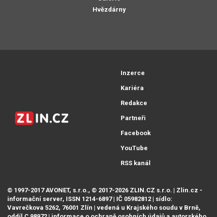
Hvězdárny
Inzerce
Kariéra
Redakce
Partneři
Facebook
YouTube
RSS kanál
© 1997-2017 AVONET, s.r.o., © 2017-2026 ZLIN.CZ s.r.o. | Zlin.cz -
informační server, ISSN 1214-6897 | IČ 05982812 | sídlo:
Vavrečkova 5262, 76001 Zlín | vedená u Krajského soudu v Brně,
oddíl C 98972 |
informace o ochraně osobních údajů
a
autorského