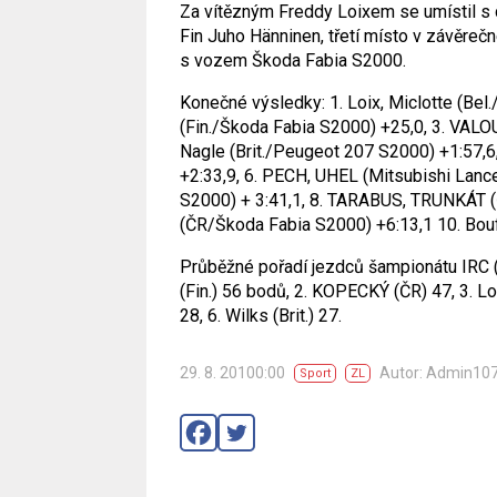
Za vítězným Freddy Loixem se umístil s 
Fin Juho Hänninen, třetí místo v závěreč
s vozem Škoda Fabia S2000.
Konečné výsledky:
1. Loix, Miclotte (Bel
(Fin./Škoda Fabia S2000) +25,0,
3. VALOU
Nagle (Brit./Peugeot 207 S2000) +1:57,6
+2:33,9,
6. PECH, UHEL (Mitsubishi Lancer
S2000) + 3:41,1,
8. TARABUS, TRUNKÁT (Č
(ČR/Škoda Fabia S2000) +6:13,1
10. Bouf
Průběžné pořadí jezdců šampionátu IRC 
(Fin.) 56 bodů,
2. KOPECKÝ (ČR) 47,
3. Lo
28,
6. Wilks (Brit.) 27.
29. 8. 20100:00
Autor: Admin10
Sport
ZL