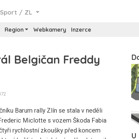
/
Sport
/
ZL
Region
Webkamery
Inzerce
rál Belgičan Freddy
072
čníku Barum rally Zlín se stala v neděli
 Frederic Miclotte s vozem Škoda Fabia
 čtyři rychlostní zkoušky před koncem