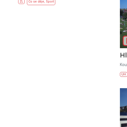
ZL
Co se děje
,
Sport
H
Kou
UH