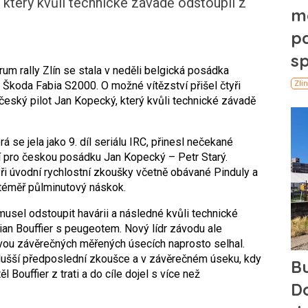
 který kvůli technické závadě odstoupil z
rum rally Zlín se stala v neděli belgická posádka
Škoda Fabia S2000. O možné vítězství přišel čtyři
eský pilot Jan Kopecký, který kvůli technické závadě
 se jela jako 9. díl seriálu IRC, přinesl nečekané
ní pro českou posádku Jan Kopecký – Petr Starý.
ři úvodní rychlostní zkoušky včetně obávané Pinduly a
 téměř půlminutový náskok.
usel odstoupit havárii a následné kvůli technické
ian Bouffier s peugeotem. Nový lídr závodu ale
vou závěrečných měřených úsecích naprosto selhal.
odušší předposlední zkoušce a v závěrečném úseku, kdy
 Bouffier z trati a do cíle dojel s více než