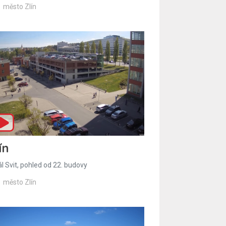
město Zlín
ín
l Svit, pohled od 22. budovy
město Zlín