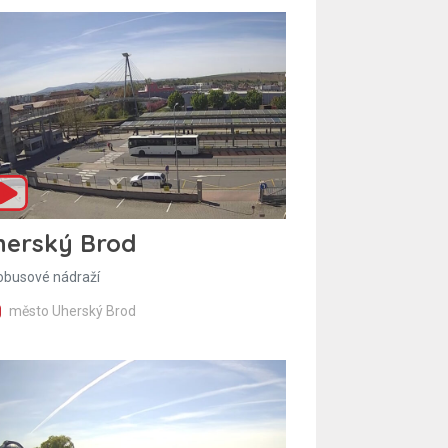
herský Brod
obusové nádraží
město Uherský Brod