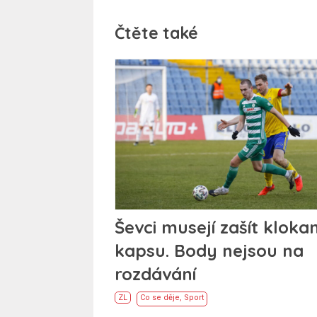
Čtěte také
Ševci musejí zašít klokan
kapsu. Body nejsou na
rozdávání
ZL
Co se děje
,
Sport