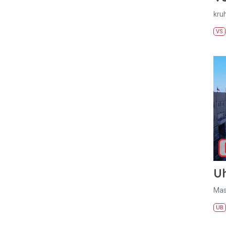
kru
VS
U
Mas
UB