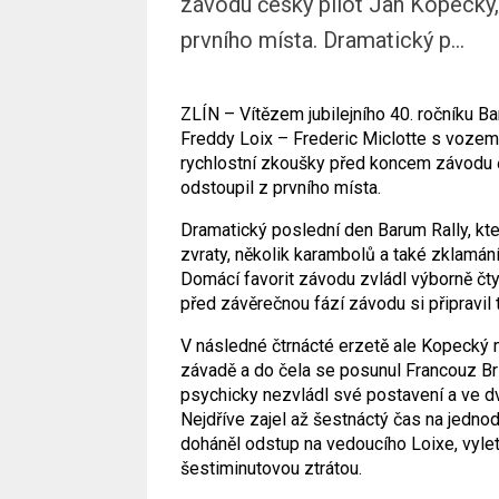
závodu český pilot Jan Kopecký,
prvního místa. Dramatický p...
ZLÍN – Vítězem jubilejního 40. ročníku Ba
Freddy Loix – Frederic Miclotte s vozem 
rychlostní zkoušky před koncem závodu č
odstoupil z prvního místa.
Dramatický poslední den Barum Rally, která
zvraty, několik karambolů a také zklamá
Domácí favorit závodu zvládl výborně čty
před závěrečnou fází závodu si připravil
V následné čtrnácté erzetě ale Kopecký m
závadě a do čela se posunul Francouz Br
psychicky nezvládl své postavení a ve d
Nejdříve zajel až šestnáctý čas na jedn
doháněl odstup na vedoucího Loixe, vyletěl
šestiminutovou ztrátou.