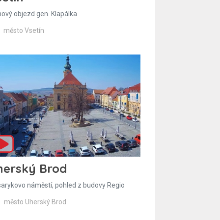
hový objezd gen. Klapálka
město Vsetín
herský Brod
arykovo náměstí, pohled z budovy Regio
město Uherský Brod