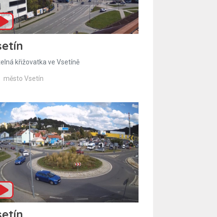
etín
telná křižovatka ve Vsetíně
město Vsetín
etín