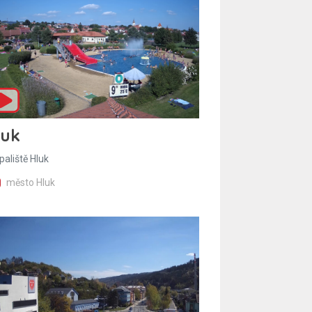
luk
paliště Hluk
město Hluk