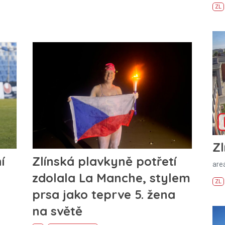
ZL
Zl
í
Zlínská plavkyně potřetí
areá
zdolala La Manche, stylem
ZL
prsa jako teprve 5. žena
na světě