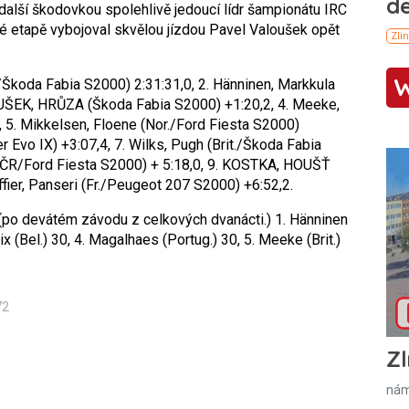
další škodovkou spolehlivě jedoucí lídr šampionátu IRC
né etapě vybojoval skvělou jízdou Pavel Valoušek opět
./Škoda Fabia S2000) 2:31:31,0,
2. Hänninen, Markkula
ŠEK, HRŮZA (Škoda Fabia S2000) +1:20,2,
4. Meeke,
,
5. Mikkelsen, Floene (Nor./Ford Fiesta S2000)
 Evo IX) +3:07,4,
7. Wilks, Pugh (Brit./Škoda Fabia
R/Ford Fiesta S2000) + 5:18,0,
9. KOSTKA, HOUŠŤ
fier, Panseri (Fr./Peugeot 207 S2000) +6:52,2.
(po devátém závodu z celkových dvanácti.)
1. Hänninen
ix (Bel.) 30,
4. Magalhaes (Portug.) 30,
5. Meeke (Brit.)
72
Zl
nám