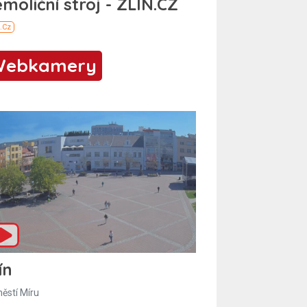
Webkamery
ín
ěstí Míru