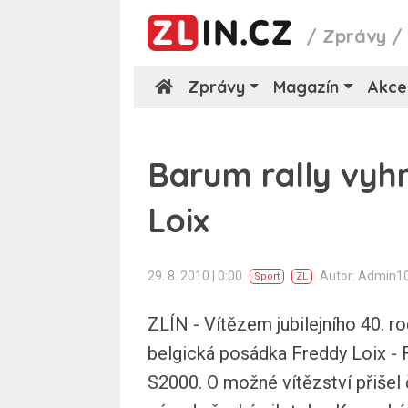
/
Zprávy
Zprávy
Magazín
Akce
Barum rally vyh
Loix
29. 8. 2010 | 0:00
Autor: Admin1
Sport
ZL
ZLÍN - Vítězem jubilejního 40. ro
belgická posádka Freddy Loix -
S2000. O možné vítězství přišel