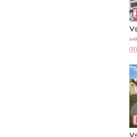
Vs
svě
VS
Vs