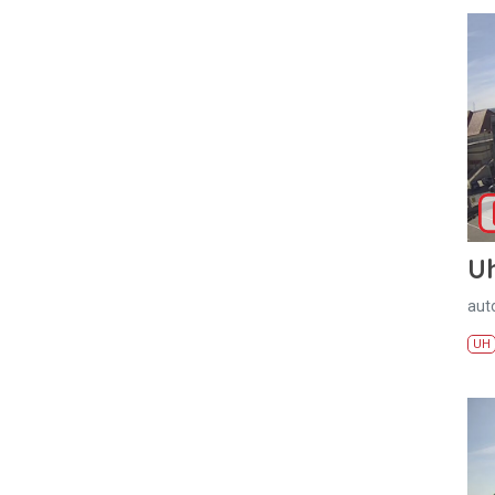
U
aut
UH