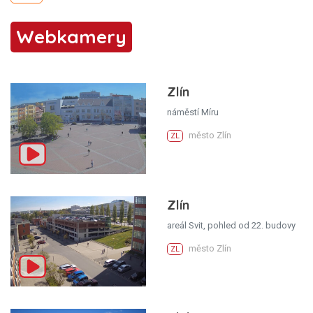
Webkamery
Zlín
náměstí Míru
město Zlín
ZL
Zlín
areál Svit, pohled od 22. budovy
město Zlín
ZL