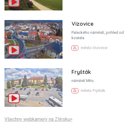
Vizovice
Palackého náměstí, pohled od
kostela
město Vizovice
ZL
Fryšták
náměstí Míru
město Fryšták
ZL
Všechny webkamery na Zlínsku>