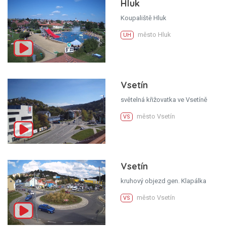
Hluk
Koupaliště Hluk
město Hluk
UH
Vsetín
světelná křižovatka ve Vsetíně
město Vsetín
VS
Vsetín
kruhový objezd gen. Klapálka
město Vsetín
VS