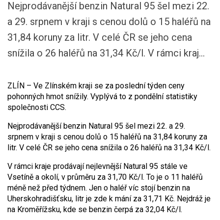
Nejprodávanější benzin Natural 95 šel mezi 22.
a 29. srpnem v kraji s cenou dolů o 15 haléřů na
31,84 koruny za litr. V celé ČR se jeho cena
snížila o 26 haléřů na 31,34 Kč/l. V rámci kraj...
ZLÍN – Ve Zlínském kraji se za poslední týden ceny
pohonných hmot snížily. Vyplývá to z pondělní statistiky
společnosti CCS.
Nejprodávanější benzin Natural 95 šel mezi 22. a 29.
srpnem v kraji s cenou dolů o 15 haléřů na 31,84 koruny za
litr. V celé ČR se jeho cena snížila o 26 haléřů na 31,34 Kč/l.
V rámci kraje prodávají nejlevnější Natural 95 stále ve
Vsetíně a okolí, v průměru za 31,70 Kč/l. To je o 11 haléřů
méně než před týdnem. Jen o haléř víc stojí benzin na
Uherskohradišťsku, litr je zde k mání za 31,71 Kč. Nejdráž je
na Kroměřížsku, kde se benzin čerpá za 32,04 Kč/l.