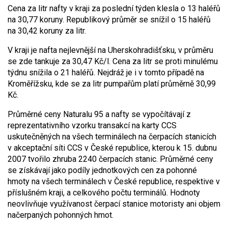
Cena za litr nafty v kraji za poslední týden klesla o 13 haléřů
na 30,77 koruny. Republikový průměr se snížil o 15 haléřů
na 30,42 koruny za litr.
V kraji je nafta nejlevnější na Uherskohradišťsku, v průměru
se zde tankuje za 30,47 Kč/l. Cena za litr se proti minulému
týdnu snížila o 21 haléřů. Nejdráž je i v tomto případě na
Kroměřížsku, kde se za litr pumpařům platí průměrně 30,99
Kč.
Průměrné ceny Naturalu 95 a nafty se vypočítávají z
reprezentativního vzorku transakcí na karty CCS
uskutečněných na všech terminálech na čerpacích stanicích
v akceptační síti CCS v České republice, kterou k 15. dubnu
2007 tvořilo zhruba 2240 čerpacích stanic. Průměrné ceny
se získávají jako podíly jednotkových cen za pohonné
hmoty na všech terminálech v České republice, respektive v
příslušném kraji, a celkového počtu terminálů. Hodnoty
neovlivňuje využívanost čerpací stanice motoristy ani objem
načerpaných pohonných hmot.