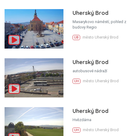
Uherský Brod
Masarykovo náměstí, pohled z
budovy Regio
město Uherský Brod
UB
Uherský Brod
autobusové nádraží
město Uherský Brod
UH
Uherský Brod
Hvězdárna
město Uherský Brod
UH