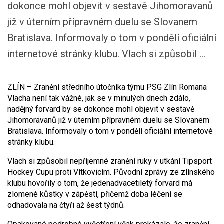
dokonce mohl objevit v sestavě Jihomoravanů
již v úterním přípravném duelu se Slovanem
Bratislava. Informovaly o tom v pondělí oficiální
internetové stránky klubu. Vlach si způsobil ...
ZLÍN – Zranění středního útočníka týmu PSG Zlín Romana
Vlacha není tak vážné, jak se v minulých dnech zdálo,
nadějný forvard by se dokonce mohl objevit v sestavě
Jihomoravanů již v úterním přípravném duelu se Slovanem
Bratislava. Informovaly o tom v pondělí oficiální internetové
stránky klubu.
Vlach si způsobil nepříjemné zranění ruky v utkání Tipsport
Hockey Cupu proti Vítkovicím. Původní zprávy ze zlínského
klubu hovořily o tom, že jedenadvacetiletý forvard má
zlomené kůstky v zápěstí, přičemž doba léčení se
odhadovala na čtyři až šest týdnů.