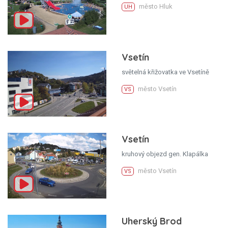
město Hluk
UH
Vsetín
světelná křižovatka ve Vsetíně
město Vsetín
VS
Vsetín
kruhový objezd gen. Klapálka
město Vsetín
VS
Uherský Brod