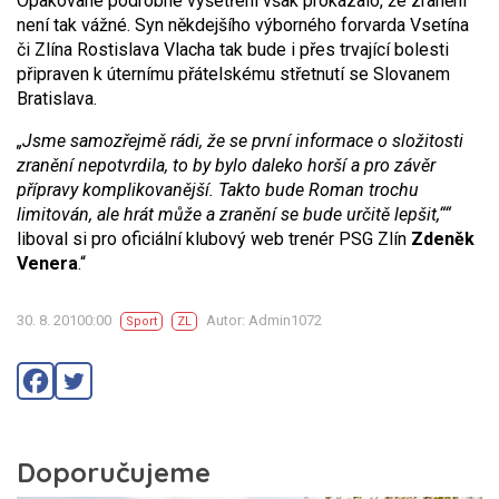
Opakované podrobné vyšetření však prokázalo, že zranění
není tak vážné. Syn někdejšího výborného forvarda Vsetína
či Zlína Rostislava Vlacha tak bude i přes trvající bolesti
připraven k úternímu přátelskému střetnutí se Slovanem
Bratislava.
„Jsme samozřejmě rádi, že se první informace o složitosti
zranění nepotvrdila, to by bylo daleko horší a pro závěr
přípravy komplikovanější. Takto bude Roman trochu
limitován, ale hrát může a zranění se bude určitě lepšit,““
liboval si pro oficiální klubový web trenér PSG Zlín
Zdeněk
Venera
.“
30. 8. 20100:00
Autor: Admin1072
Sport
ZL