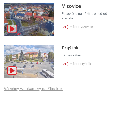
Vizovice
Palackého náměstí, pohled od
kostela
město Vizovice
ZL
Fryšták
náměstí Míru
město Fryšták
ZL
Všechny webkamery na Zlínsku>