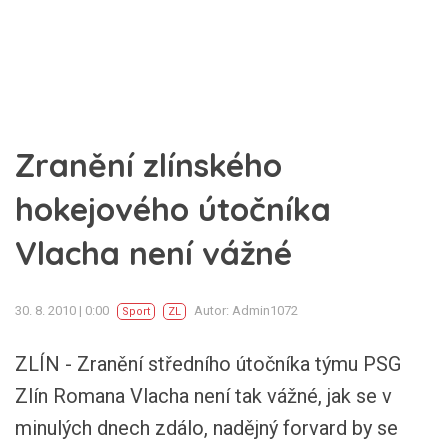
Zranění zlínského
hokejového útočníka
Vlacha není vážné
30. 8. 2010 | 0:00
Autor: Admin1072
Sport
ZL
ZLÍN - Zranění středního útočníka týmu PSG
Zlín Romana Vlacha není tak vážné, jak se v
minulých dnech zdálo, nadějný forvard by se