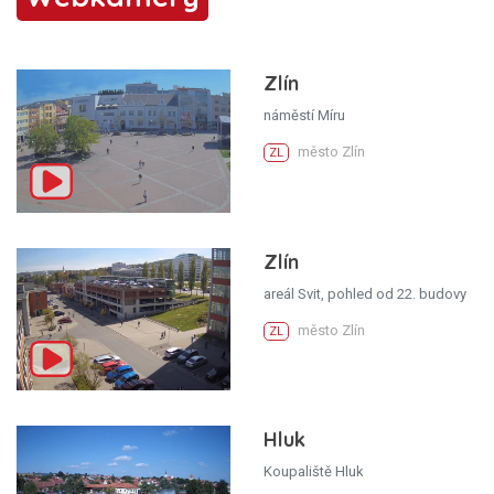
Zlín
náměstí Míru
město Zlín
ZL
Zlín
areál Svit, pohled od 22. budovy
město Zlín
ZL
Hluk
Koupaliště Hluk