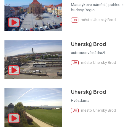
Masarykovo náměstí, pohled z
budovy Regio
město Uherský Brod
UB
Uherský Brod
autobusové nádraží
město Uherský Brod
UH
Uherský Brod
Hvězdárna
město Uherský Brod
UH