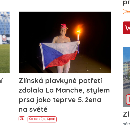
í
Zlínská plavkyně potřetí
zdolala La Manche, stylem
prsa jako teprve 5. žena
na světě
Zl
ZL
Co se děje
,
Sport
nám