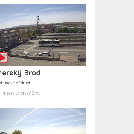
herský Brod
obusové nádraží
město Uherský Brod