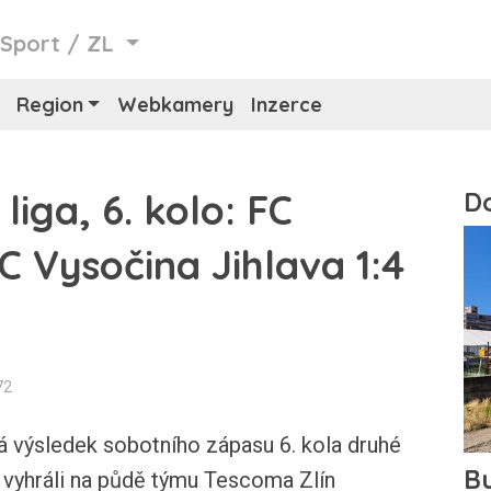
/
Sport
/
ZL
Region
Webkamery
Inzerce
iga, 6. kolo: FC
C Vysočina Jihlava 1:4
72
 výsledek sobotního zápasu 6. kola druhé
vy vyhráli na půdě týmu Tescoma Zlín