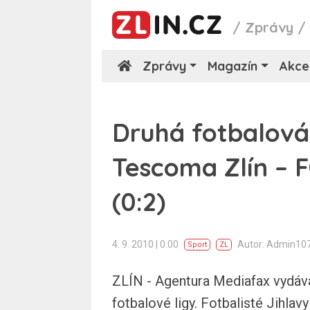
/
Zprávy
Zprávy
Magazín
Akce
Druhá fotbalová l
Tescoma Zlín – F
(0:2)
4. 9. 2010 | 0:00
Autor: Admin10
Sport
ZL
ZLÍN - Agentura Mediafax vydává
fotbalové ligy. Fotbalisté Jihla