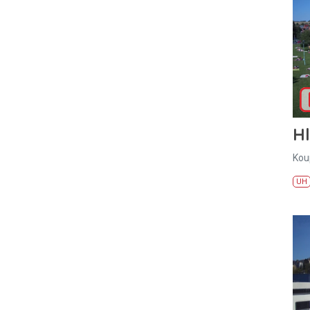
H
Kou
UH