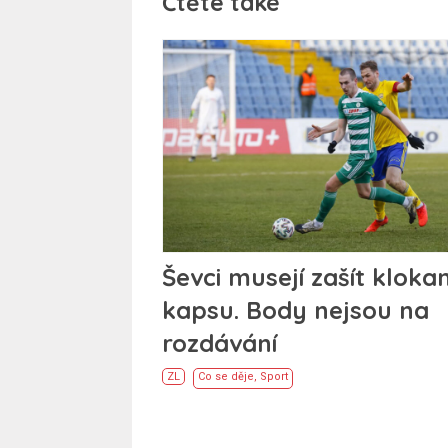
Čtěte také
Ševci musejí zašít klokan
kapsu. Body nejsou na
rozdávání
ZL
Co se děje
,
Sport