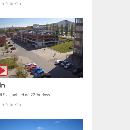
město Zlín
ín
l Svit, pohled od 22. budovy
město Zlín