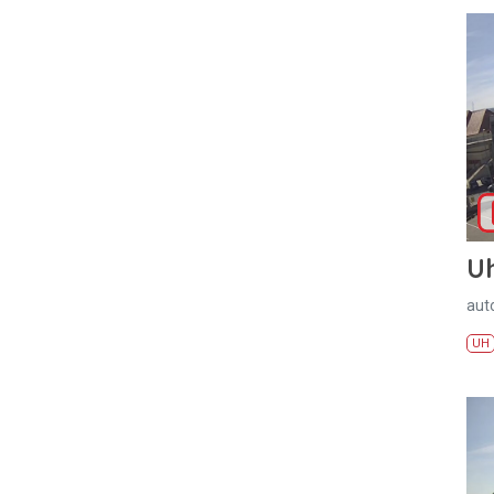
U
aut
UH