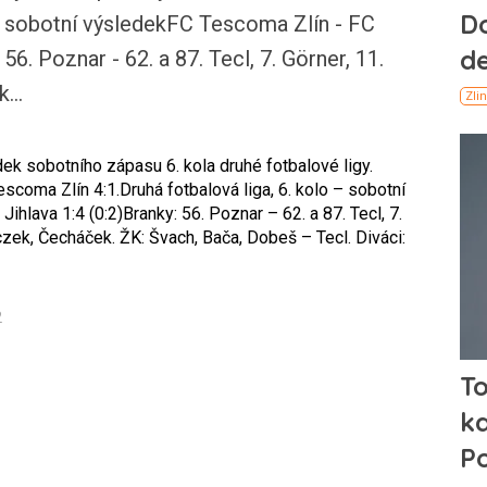
o - sobotní výsledekFC Tescoma Zlín - FC
56. Poznar - 62. a 87. Tecl, 7. Görner, 11.
...
k sobotního zápasu 6. kola druhé fotbalové ligy.
escoma Zlín 4:1.Druhá fotbalová liga, 6. kolo – sobotní
hlava 1:4 (0:2)Branky: 56. Poznar – 62. a 87. Tecl, 7.
czek, Čecháček. ŽK: Švach, Bača, Dobeš – Tecl. Diváci:
2