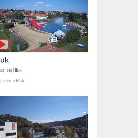
luk
paliště Hluk
město Hluk