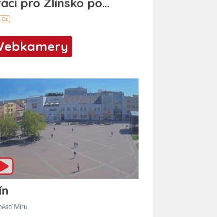
Webkamery
ín
ěstí Míru