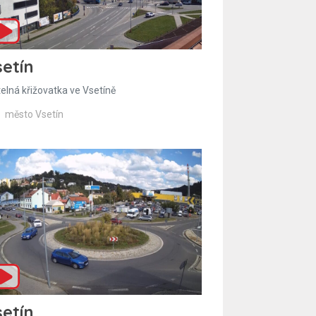
etín
telná křižovatka ve Vsetíně
město Vsetín
etín