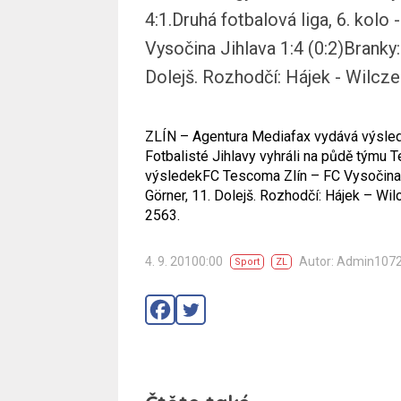
4:1.Druhá fotbalová liga, 6. kol
Vysočina Jihlava 1:4 (0:2)Branky: 
Dolejš. Rozhodčí: Hájek - Wilczek
ZLÍN – Agentura Mediafax vydává výslede
Fotbalisté Jihlavy vyhráli na půdě týmu T
výsledekFC Tescoma Zlín – FC Vysočina Ji
Görner, 11. Dolejš. Rozhodčí: Hájek – Wil
2563.
4. 9. 20100:00
Autor: Admin107
Sport
ZL