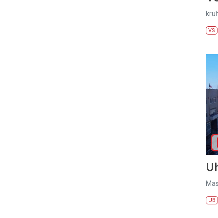
kru
VS
U
Mas
UB