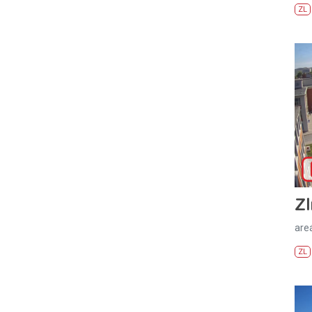
ZL
Zl
areá
ZL