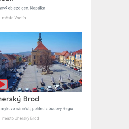
hový objezd gen. Klapálka
město Vsetín
herský Brod
arykovo náměstí, pohled z budovy Regio
město Uherský Brod