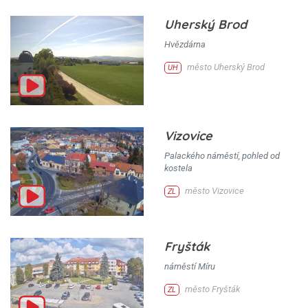
Uherský Brod
Hvězdárna
město Uherský Brod
UH
Vizovice
Palackého náměstí, pohled od
kostela
město Vizovice
ZL
Fryšták
náměstí Míru
město Fryšták
ZL