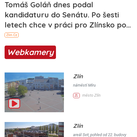
Webkamery
Zlín
náměstí Míru
město Zlín
ZL
Zlín
areál Svit, pohled od 22. budovy