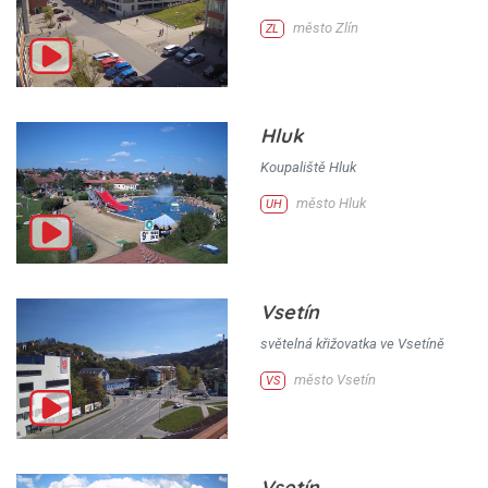
město Zlín
ZL
Hluk
Koupaliště Hluk
město Hluk
UH
Vsetín
světelná křižovatka ve Vsetíně
město Vsetín
VS
Vsetín