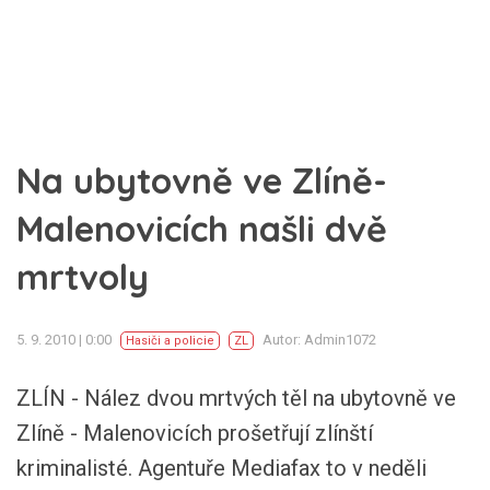
Na ubytovně ve Zlíně-
Malenovicích našli dvě
mrtvoly
5. 9. 2010 | 0:00
Autor: Admin1072
Hasiči a policie
ZL
ZLÍN - Nález dvou mrtvých těl na ubytovně ve
Zlíně - Malenovicích prošetřují zlínští
kriminalisté. Agentuře Mediafax to v neděli