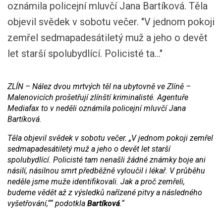
oznámila policejní mluvčí Jana Bartíková. Těla
objevil svědek v sobotu večer.
"V jednom pokoji
zemřel sedmapadesátiletý muž a jeho o devět
let starší spolubydlící. Policisté ta..."
ZLÍN – Nález dvou mrtvých těl na ubytovně ve Zlíně –
Malenovicích prošetřují zlínští kriminalisté. Agentuře
Mediafax to v neděli oznámila policejní mluvčí Jana
Bartíková.
Těla objevil svědek v sobotu večer.
„V jednom pokoji zemřel
sedmapadesátiletý muž a jeho o devět let starší
spolubydlící. Policisté tam nenašli žádné známky boje ani
násilí, násilnou smrt předběžně vyloučil i lékař. V průběhu
neděle jsme muže identifikovali. Jak a proč zemřeli,
budeme vědět až z výsledků nařízené pitvy a následného
vyšetřování,““
podotkla
Bartíková
.“