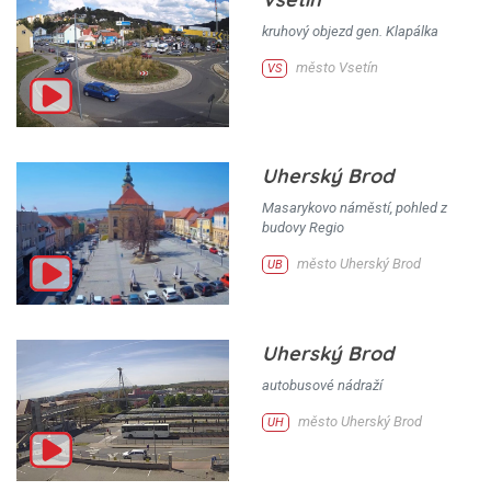
kruhový objezd gen. Klapálka
město Vsetín
VS
Uherský Brod
Masarykovo náměstí, pohled z
budovy Regio
město Uherský Brod
UB
Uherský Brod
autobusové nádraží
město Uherský Brod
UH