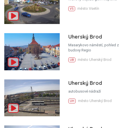
město Vsetín
VS
Uherský Brod
Masarykovo náměstí, pohled z
budovy Regio
město Uherský Brod
UB
Uherský Brod
autobusové nádraží
město Uherský Brod
UH