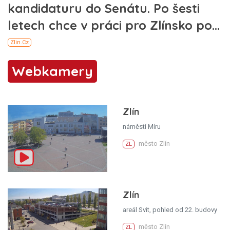
Webkamery
Zlín
náměstí Míru
město Zlín
ZL
Zlín
areál Svit, pohled od 22. budovy
město Zlín
ZL