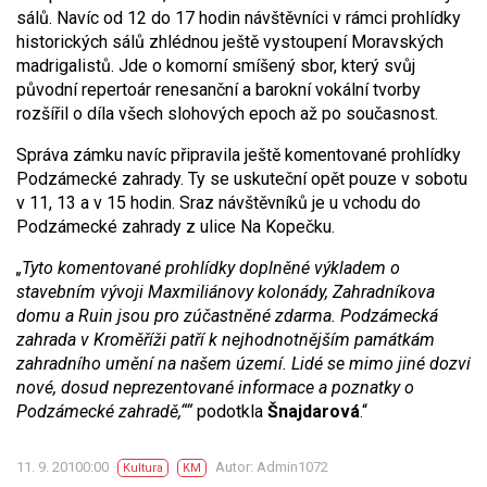
sálů. Navíc od 12 do 17 hodin návštěvníci v rámci prohlídky
historických sálů zhlédnou ještě vystoupení Moravských
madrigalistů. Jde o komorní smíšený sbor, který svůj
původní repertoár renesanční a barokní vokální tvorby
rozšířil o díla všech slohových epoch až po současnost.
Správa zámku navíc připravila ještě komentované prohlídky
Podzámecké zahrady. Ty se uskuteční opět pouze v sobotu
v 11, 13 a v 15 hodin. Sraz návštěvníků je u vchodu do
Podzámecké zahrady z ulice Na Kopečku.
„Tyto komentované prohlídky doplněné výkladem o
stavebním vývoji Maxmiliánovy kolonády, Zahradníkova
domu a Ruin jsou pro zúčastněné zdarma. Podzámecká
zahrada v Kroměříži patří k nejhodnotnějším památkám
zahradního umění na našem území. Lidé se mimo jiné dozví
nové, dosud neprezentované informace a poznatky o
Podzámecké zahradě,““
podotkla
Šnajdarová
.“
11. 9. 20100:00
Autor: Admin1072
Kultura
KM