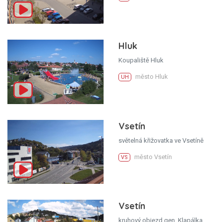
Hluk
Koupaliště Hluk
město Hluk
UH
Vsetín
světelná křižovatka ve Vsetíně
město Vsetín
VS
Vsetín
kruhový objezd gen. Klapálka