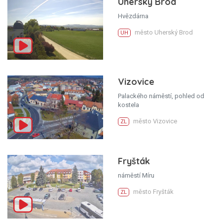
Uherský Brod
Hvězdárna
město Uherský Brod
UH
Vizovice
Palackého náměstí, pohled od
kostela
město Vizovice
ZL
Fryšták
náměstí Míru
město Fryšták
ZL