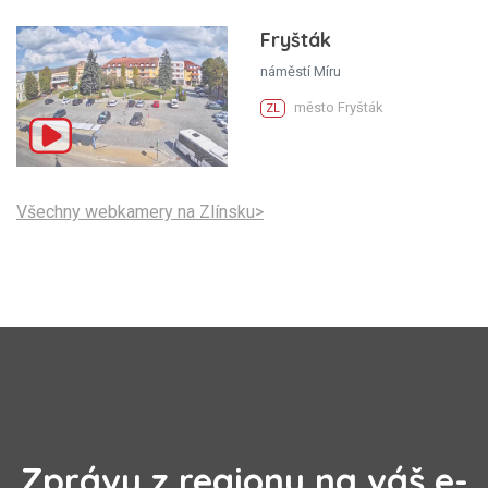
Fryšták
náměstí Míru
město Fryšták
ZL
Všechny webkamery na Zlínsku>
Zprávy z regionu na váš e-