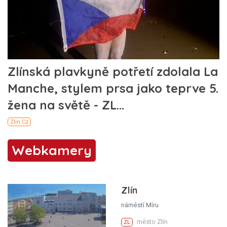
Webkamery
Zlín
náměstí Míru
město Zlín
ZL