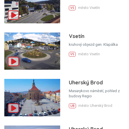
město Vsetín
VS
Vsetín
kruhový objezd gen. Klapálka
město Vsetín
VS
Uherský Brod
Masarykovo náměstí, pohled z
budovy Regio
město Uherský Brod
UB