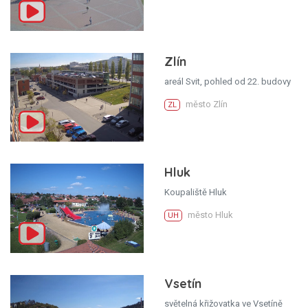
Zlín
areál Svit, pohled od 22. budovy
město Zlín
ZL
Hluk
Koupaliště Hluk
město Hluk
UH
Vsetín
světelná křižovatka ve Vsetíně