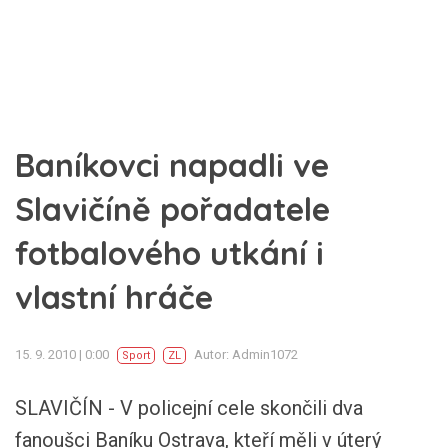
Baníkovci napadli ve
Slavičíně pořadatele
fotbalového utkání i
vlastní hráče
15. 9. 2010 | 0:00
Autor: Admin1072
Sport
ZL
SLAVIČÍN - V policejní cele skončili dva
fanoušci Baníku Ostrava, kteří měli v úterý