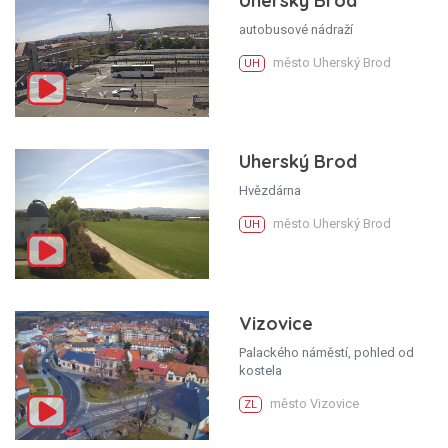
Uherský Brod
autobusové nádraží
město Uherský Brod
UH
Uherský Brod
Hvězdárna
město Uherský Brod
UH
Vizovice
Palackého náměstí, pohled od
kostela
město Vizovice
ZL