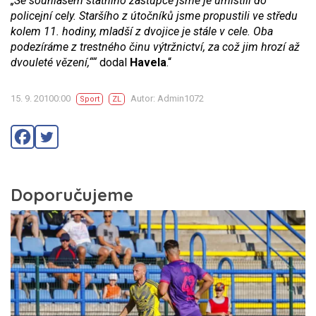
„Se souhlasem státního zástupce jsme je umístili do
policejní cely. Staršího z útočníků jsme propustili ve středu
kolem 11. hodiny, mladší z dvojice je stále v cele. Oba
podezíráme z trestného činu výtržnictví, za což jim hrozí až
dvouleté vězení,““
dodal
Havela
.“
15. 9. 20100:00
Autor: Admin1072
Sport
ZL