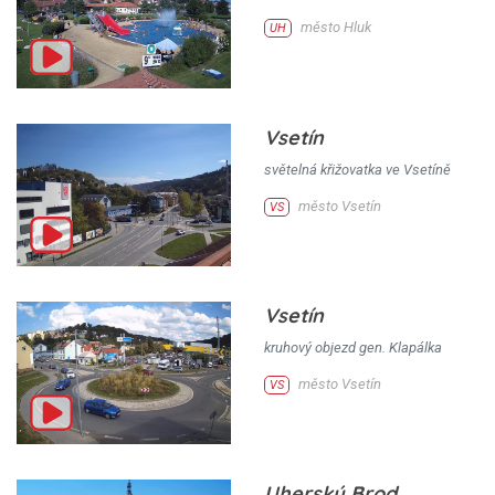
město Hluk
UH
Vsetín
světelná křižovatka ve Vsetíně
město Vsetín
VS
Vsetín
kruhový objezd gen. Klapálka
město Vsetín
VS
Uherský Brod