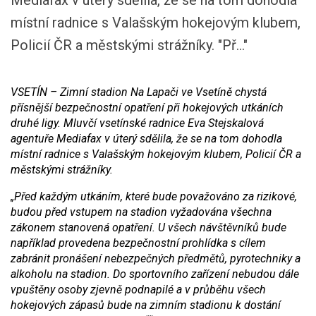
Mediafax v úterý sdělila, že se na tom dohodla
místní radnice s Valašským hokejovým klubem,
Policií ČR a městskými strážníky.
"Př..."
VSETÍN – Zimní stadion Na Lapači ve Vsetíně chystá
přísnější bezpečnostní opatření při hokejových utkáních
druhé ligy. Mluvčí vsetínské radnice Eva Stejskalová
agentuře Mediafax v úterý sdělila, že se na tom dohodla
místní radnice s Valašským hokejovým klubem, Policií ČR a
městskými strážníky.
„Před každým utkáním, které bude považováno za rizikové,
budou před vstupem na stadion vyžadována všechna
zákonem stanovená opatření. U všech návštěvníků bude
například provedena bezpečnostní prohlídka s cílem
zabránit pronášení nebezpečných předmětů, pyrotechniky a
alkoholu na stadion. Do sportovního zařízení nebudou dále
vpuštěny osoby zjevně podnapilé a v průběhu všech
hokejových zápasů bude na zimním stadionu k dostání