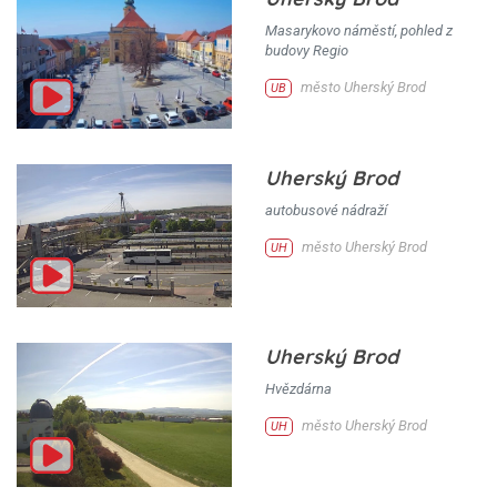
Masarykovo náměstí, pohled z
budovy Regio
město Uherský Brod
UB
Uherský Brod
autobusové nádraží
město Uherský Brod
UH
Uherský Brod
Hvězdárna
město Uherský Brod
UH