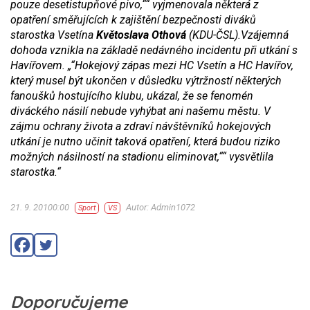
pouze desetistupňové pivo,““
vyjmenovala některá z
opatření směřujících k zajištění bezpečnosti diváků
starostka Vsetína
Květoslava Othová
(KDU-ČSL).Vzájemná
dohoda vznikla na základě nedávného incidentu při utkání s
Havířovem.
„“Hokejový zápas mezi HC Vsetín a HC Havířov,
který musel být ukončen v důsledku výtržností některých
fanoušků hostujícího klubu, ukázal, že se fenomén
diváckého násilí nebude vyhýbat ani našemu městu. V
zájmu ochrany života a zdraví návštěvníků hokejových
utkání je nutno učinit taková opatření, která budou riziko
možných násilností na stadionu eliminovat,““
vysvětlila
starostka.“
21. 9. 20100:00
Autor: Admin1072
Sport
VS