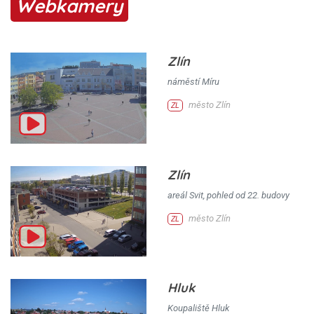
Webkamery
Zlín
náměstí Míru
město Zlín
ZL
Zlín
areál Svit, pohled od 22. budovy
město Zlín
ZL
Hluk
Koupaliště Hluk