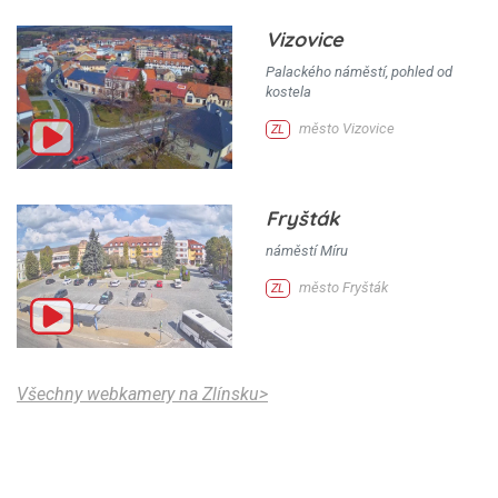
Vizovice
Palackého náměstí, pohled od
kostela
město Vizovice
ZL
Fryšták
náměstí Míru
město Fryšták
ZL
Všechny webkamery na Zlínsku>