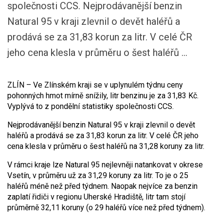
společnosti CCS. Nejprodávanější benzin
Natural 95 v kraji zlevnil o devět haléřů a
prodává se za 31,83 korun za litr. V celé ČR
jeho cena klesla v průměru o šest haléřů ...
ZLÍN – Ve Zlínském kraji se v uplynulém týdnu ceny
pohonných hmot mírně snížily, litr benzinu je za 31,83 Kč.
Vyplývá to z pondělní statistiky společnosti CCS.
Nejprodávanější benzin Natural 95 v kraji zlevnil o devět
haléřů a prodává se za 31,83 korun za litr. V celé ČR jeho
cena klesla v průměru o šest haléřů na 31,28 koruny za litr.
V rámci kraje lze Natural 95 nejlevněji natankovat v okrese
Vsetín, v průměru už za 31,29 koruny za litr. To je o 25
haléřů méně než před týdnem. Naopak nejvíce za benzin
zaplatí řidiči v regionu Uherské Hradiště, litr tam stojí
průměrně 32,11 koruny (o 29 haléřů více než před týdnem).