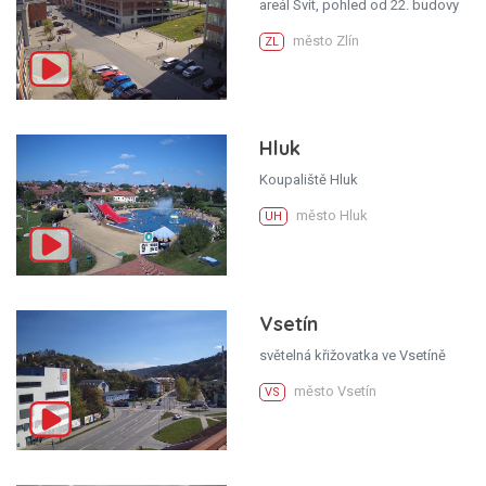
areál Svit, pohled od 22. budovy
město Zlín
ZL
Hluk
Koupaliště Hluk
město Hluk
UH
Vsetín
světelná křižovatka ve Vsetíně
město Vsetín
VS