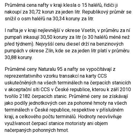
Průměrná cena nafty v kraji klesla o 15 haléřů, řidiči ji
nakoupí za 30,72 korun za jeden litr. Republikový průměr se
snížil o osm haléřů na 30,34 koruny za litr.
I nafta je v kraji nejlevnější v okrese Vsetín, v průměru za ní
pumpaři inkasují 30,50 koruny za litr (o 30 haléřů méně než
před týdnem). Nejvyšší cenu diesel drží na benzinových
pumpách v okrese Zlín, kde se za jeden litr platí v průměru
30,88 koruny.
Průměrné ceny Naturalu 95 a nafty se vypočítávají z
reprezentativního vzorku transakcí na karty CCS
uskutečněných na všech terminálech na čerpacích stanicích
v akceptační síti CCS v České republice, kterou k září 2010
tvořilo 2182 čerpacích stanic. Průměrné ceny se získávají
jako podíly jednotkových cen za pohonné hmoty na všech
terminálech v České republice, respektive v příslušném
kraji, a celkového počtu terminálů. Hodnoty neovlivňuje
využívanost čerpací stanice motoristy ani objem
načerpaných pohonných hmot.