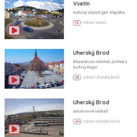
Vsetín
kruhový objezd gen. Klapálka
město Vsetín
VS
Uherský Brod
Masarykovo náměstí, pohled z
budovy Regio
město Uherský Brod
UB
Uherský Brod
autobusové nádraží
město Uherský Brod
UH