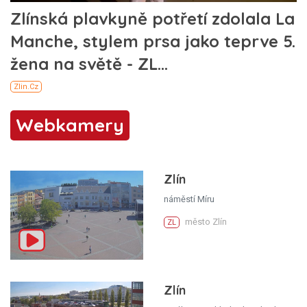
Webkamery
Zlín
náměstí Míru
město Zlín
ZL
Zlín