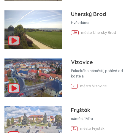
Uherský Brod
Hvězdárna
město Uherský Brod
UH
Vizovice
Palackého náměstí, pohled od
kostela
město Vizovice
ZL
Fryšták
náměstí Míru
město Fryšták
ZL