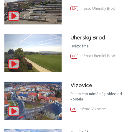
město Uherský Brod
UH
Uherský Brod
Hvězdárna
město Uherský Brod
UH
Vizovice
Palackého náměstí, pohled od
kostela
město Vizovice
ZL