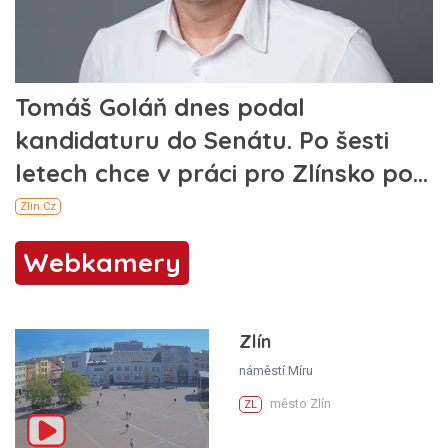
Webkamery
Zlín
náměstí Míru
město Zlín
ZL