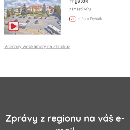
Fryšták
náměstí Míru
město Fryšták
ZL
Všechny webkamery na Zlínsku>
Zprávy z regionu na váš e-