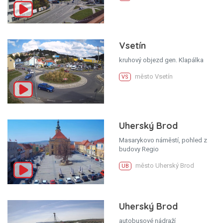
Vsetín
kruhový objezd gen. Klapálka
město Vsetín
VS
Uherský Brod
Masarykovo náměstí, pohled z
budovy Regio
město Uherský Brod
UB
Uherský Brod
autobusové nádraží