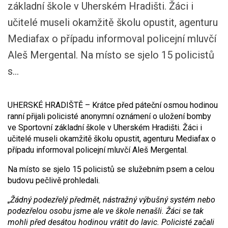
základní škole v Uherském Hradišti. Žáci i
učitelé museli okamžitě školu opustit, agenturu
Mediafax o případu informoval policejní mluvčí
Aleš Mergental. Na místo se sjelo 15 policistů
s...
UHERSKÉ HRADIŠTĚ – Krátce před páteční osmou hodinou
ranní přijali policisté anonymní oznámení o uložení bomby
ve Sportovní základní škole v Uherském Hradišti. Žáci i
učitelé museli okamžitě školu opustit, agenturu Mediafax o
případu informoval policejní mluvčí Aleš Mergental.
Na místo se sjelo 15 policistů se služebním psem a celou
budovu pečlivě prohledali.
„Žádný podezřelý předmět, nástražný výbušný systém nebo
podezřelou osobu jsme ale ve škole nenašli. Žáci se tak
mohli před desátou hodinou vrátit do lavic. Policisté začali