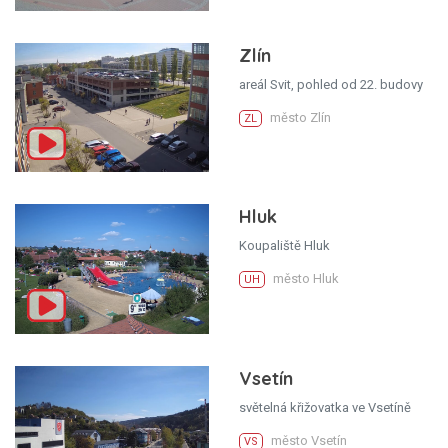
Zlín
areál Svit, pohled od 22. budovy
město Zlín
ZL
Hluk
Koupaliště Hluk
město Hluk
UH
Vsetín
světelná křižovatka ve Vsetíně
město Vsetín
VS