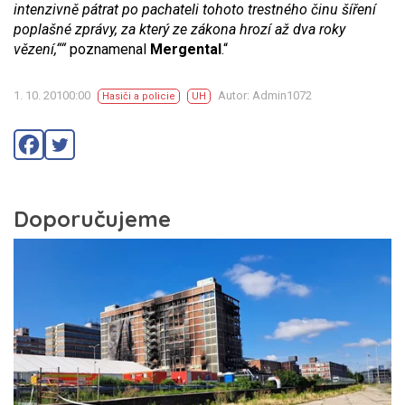
intenzivně pátrat po pachateli tohoto trestného činu šíření
poplašné zprávy, za který ze zákona hrozí až dva roky
vězení,““
poznamenal
Mergental
.“
1. 10. 20100:00
Autor: Admin1072
Hasiči a policie
UH