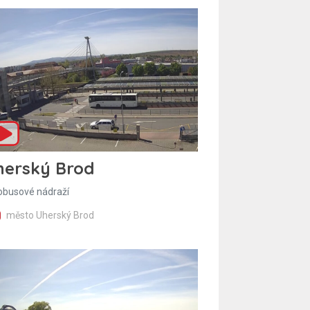
herský Brod
obusové nádraží
město Uherský Brod