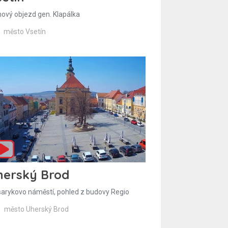
hový objezd gen. Klapálka
město Vsetín
herský Brod
arykovo náměstí, pohled z budovy Regio
město Uherský Brod