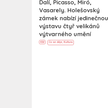
Dalí, Picasso, Miró,
Vasarely. Holešovský
zámek nabízí jedinečno
výstavu čtyř velikánů
výtvarného umění
KM
Co se děje
,
Kultura