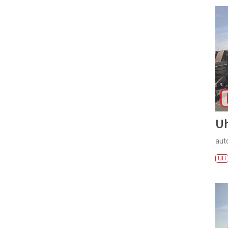
U
aut
UH