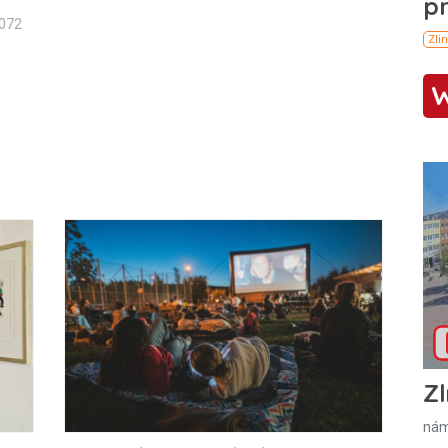
1072
Zl
nám