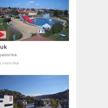
luk
paliště Hluk
město Hluk