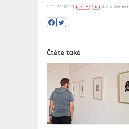
1. 11. 20100:00
Autor: Admin
Kultura
UH
Čtěte také