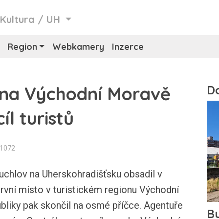
/
Kultura
/
UH
Region
Webkamery
Inzerce
 na Východní Moravě
íl turistů
n1072
chlov na Uherskohradišťsku obsadil v
rvní místo v turistickém regionu Východní
bliky pak skončil na osmé příčce. Agentuře