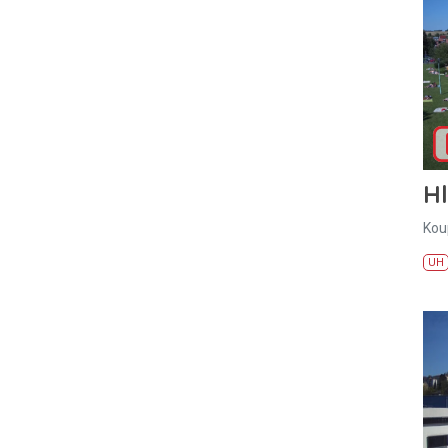
H
Kou
UH