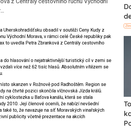
ová z Centrály cestovního ruchu Východní
..
 Uherskohradišťsku obsadil v soutěži Ceny Kudy z
ionu Východní Morava, v rámci celé České republiky pak
ax to uvedla Petra Zbranková z Centrály cestovního
do hlasování o nejatraktivnější turistický cíl v zemi se
devzdali více než 62 tisíc hlasů. Absolutním vítězem se
u.
 místo skanzen v Rožnově pod Radhoštěm. Region se
kdy na čtvrté pozici skončila vlčnovská Jízda králů.
í cyklostezka u Baťova kanálu, která se stala
dy 2010. Její členové ocenili, že nabízí nevšední
 a také to, že navazuje na síť Moravských vinařských
vní publicity včetně prezentace na akcích