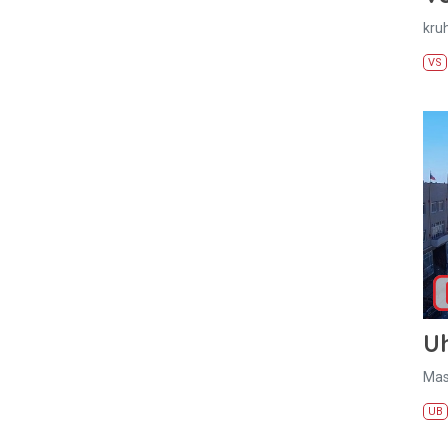
kru
VS
U
Mas
UB