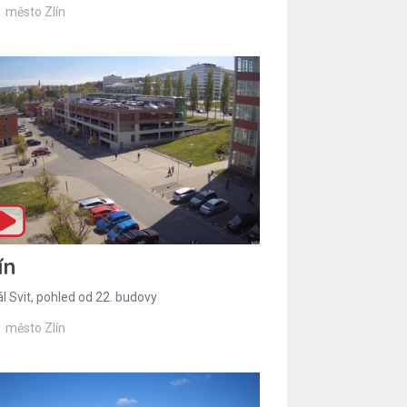
město Zlín
ín
l Svit, pohled od 22. budovy
město Zlín