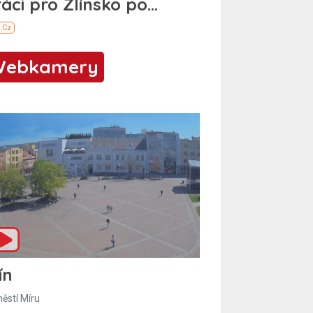
Webkamery
ín
ěstí Míru