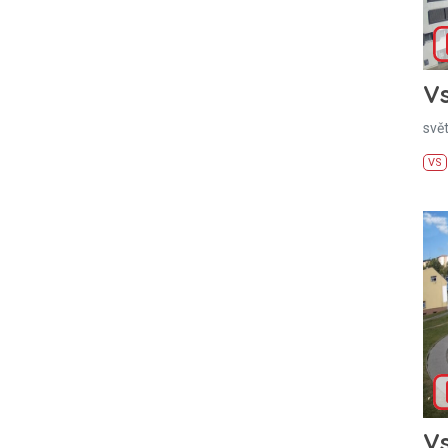
Vs
svě
VS
Vs