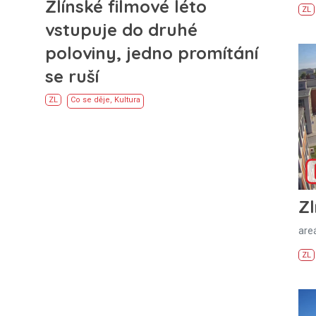
Zlínské filmové léto
ZL
vstupuje do druhé
poloviny, jedno promítání
u
se ruší
ZL
Co se děje
,
Kultura
Zl
areá
ZL