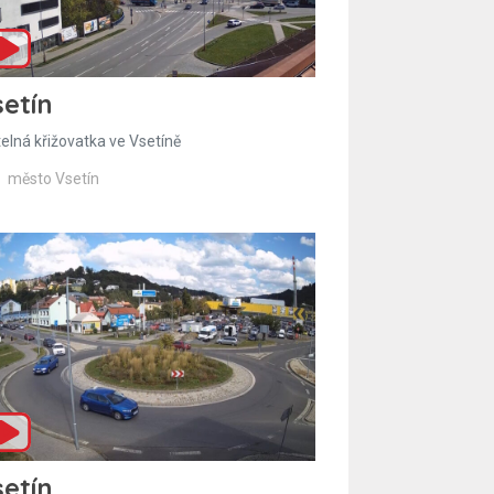
etín
telná křižovatka ve Vsetíně
město Vsetín
etín