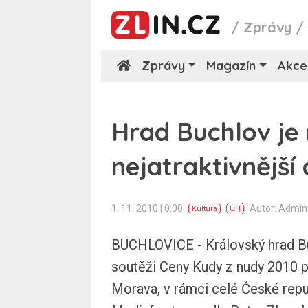
/
Zprávy
Zprávy
Magazín
Akce
Hrad Buchlov je
nejatraktivnější c
1. 11. 2010 | 0:00
Autor: Admi
Kultura
UH
BUCHLOVICE - Královský hrad Bu
soutěži Ceny Kudy z nudy 2010 p
Morava, v rámci celé České repu