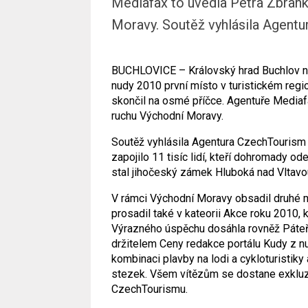
Mediafax to uvedla Petra Zbrank
Moravy. Soutěž vyhlásila Agentur.
BUCHLOVICE – Královský hrad Buchlov na
nudy 2010 první místo v turistickém reg
skončil na osmé příčce. Agentuře Mediaf
ruchu Východní Moravy.
Soutěž vyhlásila Agentura CzechTourism a 
zapojilo 11 tisíc lidí, kteří dohromady o
stal jihočeský zámek Hluboká nad Vltavo
V rámci Východní Moravy obsadil druhé
prosadil také v kateorii Akce roku 2010, 
Výrazného úspěchu dosáhla rovněž Páteřn
držitelem Ceny redakce portálu Kudy z nu
kombinaci plavby na lodi a cykloturistiky
stezek. Všem vítězům se dostane exkluzi
CzechTourismu.