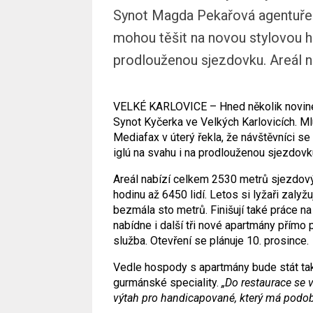
Synot Magda Pekařová agentuře M
mohou těšit na novou stylovou h
prodlouženou sjezdovku. Areál n.
VELKÉ KARLOVICE – Hned několik novinek 
Synot Kyčerka ve Velkých Karlovicích. M
Mediafax v úterý řekla, že návštěvníci s
iglú na svahu i na prodlouženou sjezdovk
Areál nabízí celkem 2530 metrů sjezdovýc
hodinu až 6450 lidí. Letos si lyžaři zalyž
bezmála sto metrů. Finišují také práce n
nabídne i další tři nové apartmány přímo 
služba. Otevření se plánuje 10. prosince.
Vedle hospody s apartmány bude stát tak
gurmánské speciality.
„Do restaurace se v
výtah pro handicapované, který má podobu