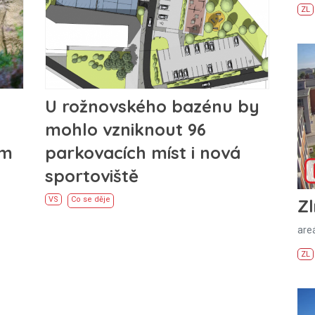
ZL
U rožnovského bazénu by
mohlo vzniknout 96
em
parkovacích míst i nová
sportoviště
VS
Co se děje
Zl
areá
ZL