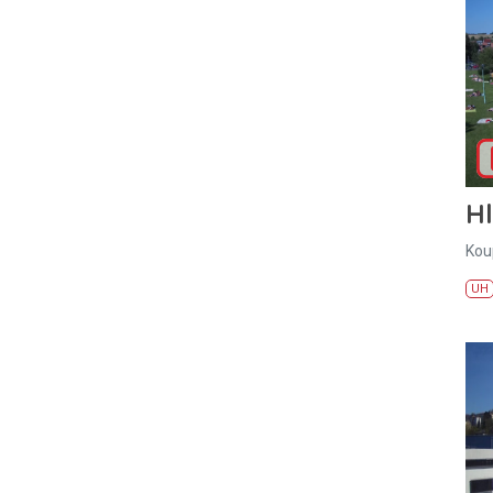
H
Kou
UH