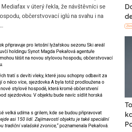
ediafax v úterý řekla, že návštěvníci se
ospodu, občerstvovací iglú na svahu i na
..
připravuje pro letošní lyžařskou sezonu Ski areál
luvčí holdingu Synot Magda Pekařová agentuře
e mohou těšit na novou stylovou hospodu, občerstvovací
u.
h tratí s devíti vleky, které jsou schopny odbavit za
ují o něco více, sjezdovka A byla totiž prodloužena o
a nové stylové hospodě, která kromě občerstvení
pod sjezdovkou. V objektu bude navíc sídlit horská
é velká udírna s grilem, kde se budou připravovat
ejde asi 150 lidí. Zajímavostí objektu je také speciální
 tradiční valašské zvonice,“
poznamenala Pekařová.