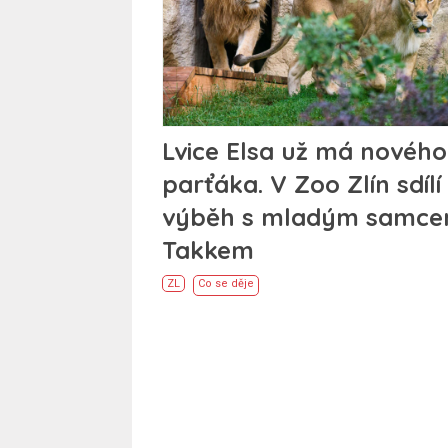
Lvice Elsa už má nového
parťáka. V Zoo Zlín sdílí
výběh s mladým samc
Takkem
ZL
Co se děje