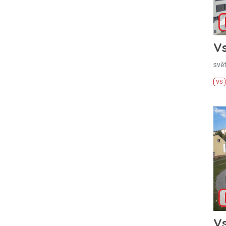
Vs
svě
VS
Vs