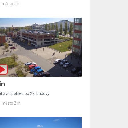
město Zlín
ín
l Svit, pohled od 22. budovy
město Zlín