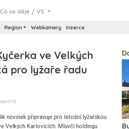
/
Co se děje
/
VS
Region
Webkamery
Inzerce
 Kyčerka ve Velkých
tá pro lyžaře řadu
dmin1072
 novinek připravuje pro letošní lyžařskou
e Velkých Karlovicích. Mluvčí holdingu