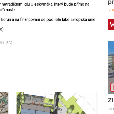
 netradičním iglú U eskymáka, který bude přímo na
ařů naráz.
 korun a na financování se podílela také Evropská unie.
o)
min1072
Zl
nám