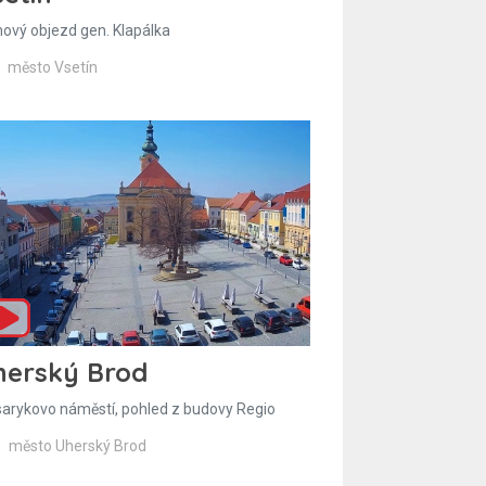
hový objezd gen. Klapálka
město Vsetín
herský Brod
arykovo náměstí, pohled z budovy Regio
město Uherský Brod