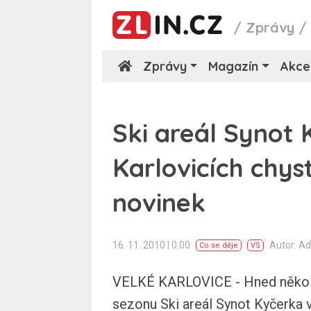
/
Zprávy
Zprávy
Magazín
Akce
Ski areál Synot
Karlovicích chys
novinek
16. 11. 2010 | 0:00
Autor: A
Co se děje
VS
VELKÉ KARLOVICE - Hned několik
sezonu Ski areál Synot Kyčerka v