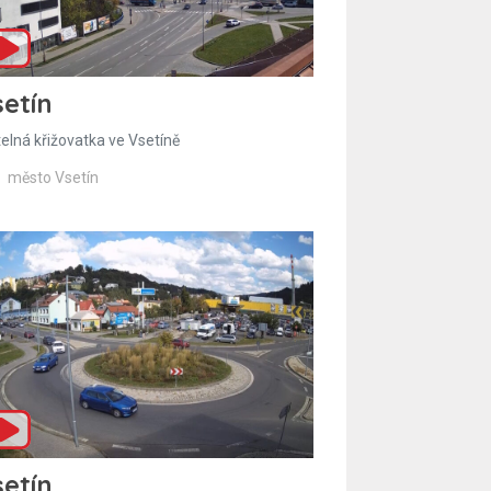
etín
telná křižovatka ve Vsetíně
město Vsetín
etín