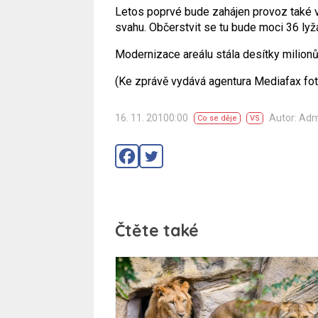
Letos poprvé bude zahájen provoz také v
svahu. Občerstvit se tu bude moci 36 lyž
Modernizace areálu stála desítky milionů
(Ke zprávě vydává agentura Mediafax fot
16. 11. 20100:00
Autor: Ad
Co se děje
VS
Čtěte také