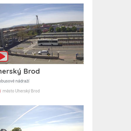
herský Brod
obusové nádraží
město Uherský Brod