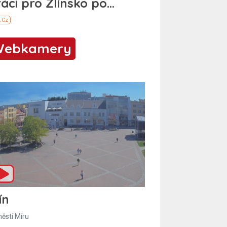
Webkamery
ín
ěstí Míru