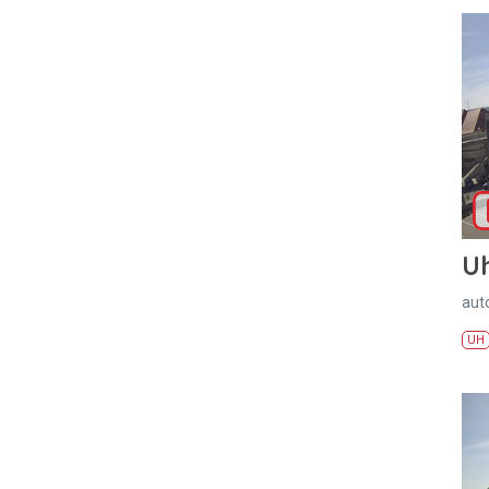
U
aut
UH