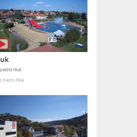
luk
paliště Hluk
město Hluk