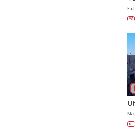
kru
VS
U
Mas
UB