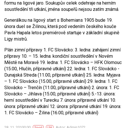
formu na ligové jaro. Soukupův celek odehraje na herním
soustředění tři utkání, jména soupeřů nejsou zatím známá.
Generálkou na ligový start s Bohemians 1905 bude 19.
února duel se Žilinou, která pod vedením českého kouče
Pavla Hapala letos premiérově startuje v základní skupině
Ligy mistrů.
Plán zimní přípravy 1. FC Slovácko:
3. ledna: zahájení zimní
přípravy
10. – 15. ledna: kondiční soustředění v Novém
Městě na Moravě
19. ledna: 1. FC Slovácko – HFK Olomouc
(15.00, Hlučín, přípravné utkání)
22. ledna: 1. FC Slovácko -
Dunajská Streda (11.00, přípravné utkání)
25. ledna: Myjava
– 1. FC Slovácko (15.00, přípravné utkání)
29. ledna: 1. FC
Slovácko – Trenčín (11.00, přípravné utkání)
2. února: 1. FC
Slovácko – Jihlava (15.00, přípravné utkání)
5.-13. února:
herní soustředění v Turecku
7. února: přípravné utkání
10.
února: přípravné utkání
12. února: přípravné utkání
19. února:
1. FC Slovácko – Žilina (16.00, přípravné utkání)
28. 11. 20100:00
Autor: Admin1072
Sport
UH