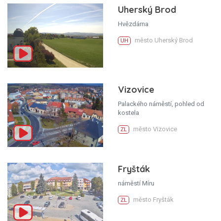
Uherský Brod
Hvězdárna
město Uherský Brod
UH
Vizovice
Palackého náměstí, pohled od
kostela
město Vizovice
ZL
Fryšták
náměstí Míru
město Fryšták
ZL