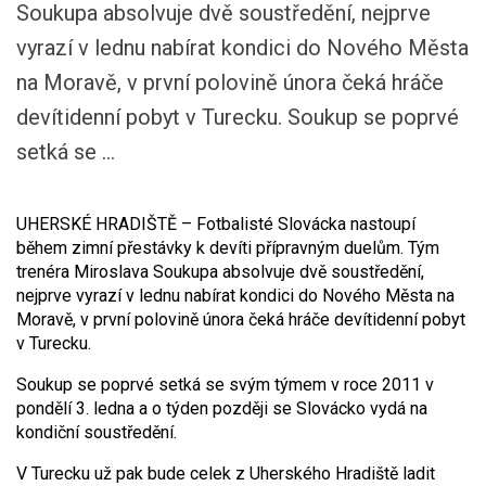
Soukupa absolvuje dvě soustředění, nejprve
vyrazí v lednu nabírat kondici do Nového Města
na Moravě, v první polovině února čeká hráče
devítidenní pobyt v Turecku. Soukup se poprvé
setká se ...
UHERSKÉ HRADIŠTĚ – Fotbalisté Slovácka nastoupí
během zimní přestávky k devíti přípravným duelům. Tým
trenéra Miroslava Soukupa absolvuje dvě soustředění,
nejprve vyrazí v lednu nabírat kondici do Nového Města na
Moravě, v první polovině února čeká hráče devítidenní pobyt
v Turecku.
Soukup se poprvé setká se svým týmem v roce 2011 v
pondělí 3. ledna a o týden později se Slovácko vydá na
kondiční soustředění.
V Turecku už pak bude celek z Uherského Hradiště ladit