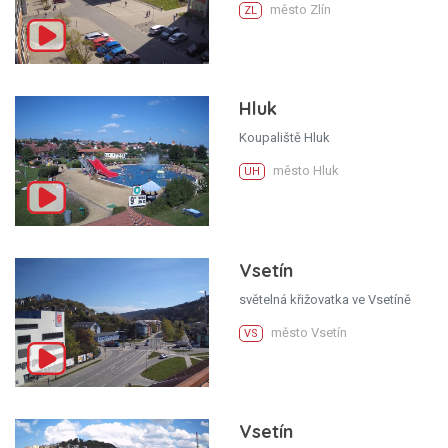
město Zlín
ZL
Hluk
Koupaliště Hluk
město Hluk
UH
Vsetín
světelná křižovatka ve Vsetíně
město Vsetín
VS
Vsetín