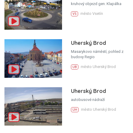
kruhový objezd gen. Klapálka
město Vsetín
VS
Uherský Brod
Masarykovo náměstí, pohled z
budovy Regio
město Uherský Brod
UB
Uherský Brod
autobusové nádraží
město Uherský Brod
UH