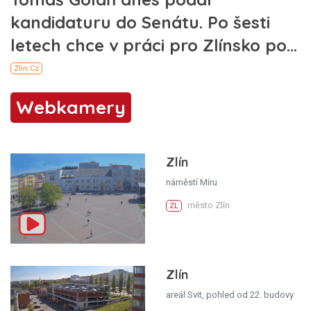
Webkamery
Zlín
náměstí Míru
město Zlín
ZL
Zlín
areál Svit, pohled od 22. budovy