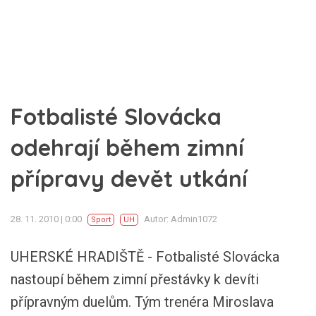
Fotbalisté Slovácka
odehrají během zimní
přípravy devět utkání
28. 11. 2010 | 0:00
Autor: Admin1072
Sport
UH
UHERSKÉ HRADIŠTĚ - Fotbalisté Slovácka
nastoupí během zimní přestávky k devíti
přípravným duelům. Tým trenéra Miroslava