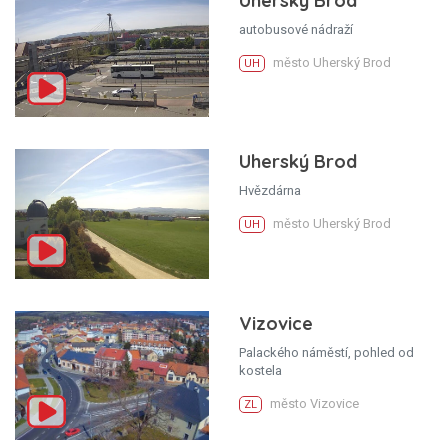
Uherský Brod
autobusové nádraží
město Uherský Brod
UH
Uherský Brod
Hvězdárna
město Uherský Brod
UH
Vizovice
Palackého náměstí, pohled od
kostela
město Vizovice
ZL