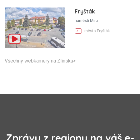
Fryšták
náměstí Míru
město Fryšták
ZL
Všechny webkamery na Zlínsku>
Zprávy z regionu na váš e-