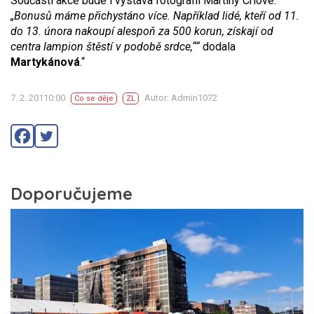
Součástí akce bude i výstava fotografií Martiny Crlové.
„Bonusů máme přichystáno více. Například lidé, kteří od 11.
do 13. února nakoupí alespoň za 500 korun, získají od
centra lampion štěstí v podobě srdce,““
dodala
Martykánová
.“
7. 2. 20110:00
Autor: Admin1072
Co se děje
ZL