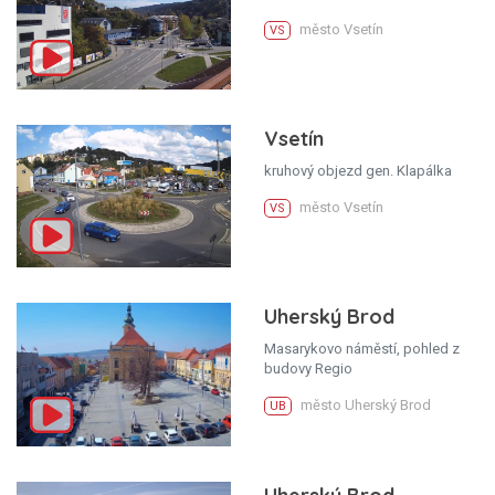
město Vsetín
VS
Vsetín
kruhový objezd gen. Klapálka
město Vsetín
VS
Uherský Brod
Masarykovo náměstí, pohled z
budovy Regio
město Uherský Brod
UB