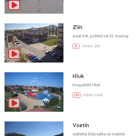
Zlín
areál Svit, pohled od 22. budovy
město Zlín
ZL
Hluk
Koupaliště Hluk
město Hluk
UH
Vsetín
světelná křižovatka ve Vsetíně