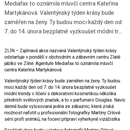
Mediafax to oznámila mluvčí centra Kateřina
Martykánová. Valentýnský týden krásy bude
zaměřen na ženy. Ty budou moci každý den od
7. do 14. února bezplatně vyzkoušet módní tr...
ZLÍN – Zajímavá akce nazvaná Valentýnský týden krásy
odstartuje v pondělí v obchodním a zábavním centru Zlaté
jablko ve Zlíně. Agentuře Mediafax to oznámila mluvčí
centra Kateřina Martykánová.
Valentýnský týden krásy bude zaměřen na ženy. Ty budou
moci každý den od 7. do 14. února bezplatně vyzkoušet
módní trendy v líčení s dekorativní kosmetikou několika
předních světových značek, a to v parfumerii Douglas. Navíc
denně bude vylosovaná jedna ze zákaznic, která získá
možnost nafotit u profesionální fotografky Martiny Crlové
sérii profi snímků, na focení připraví výherkyně vizážistka.