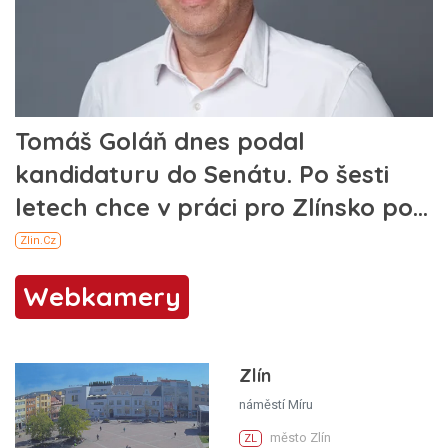
Webkamery
Zlín
náměstí Míru
město Zlín
ZL