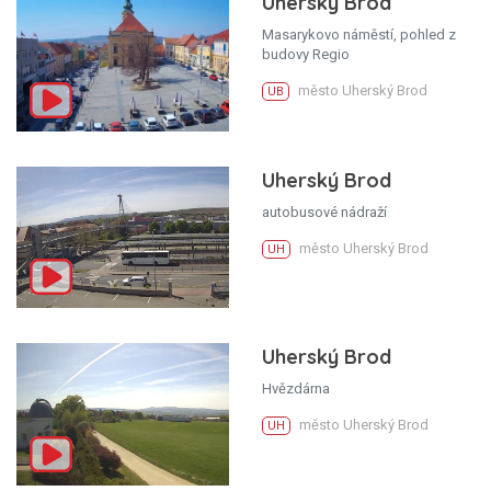
Uherský Brod
Masarykovo náměstí, pohled z
budovy Regio
město Uherský Brod
UB
Uherský Brod
autobusové nádraží
město Uherský Brod
UH
Uherský Brod
Hvězdárna
město Uherský Brod
UH