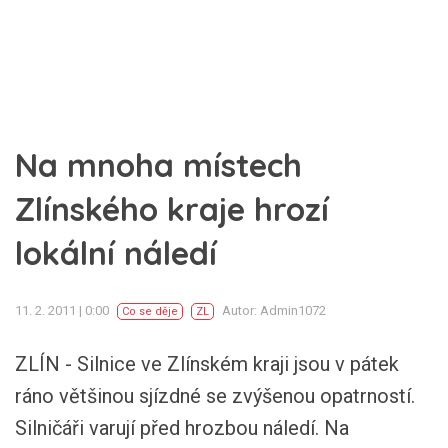
Na mnoha místech
Zlínského kraje hrozí
lokální náledí
11. 2. 2011 | 0:00
Autor: Admin1072
Co se děje
ZL
ZLÍN - Silnice ve Zlínském kraji jsou v pátek
ráno většinou sjízdné se zvýšenou opatrností.
Silničáři varují před hrozbou náledí. Na