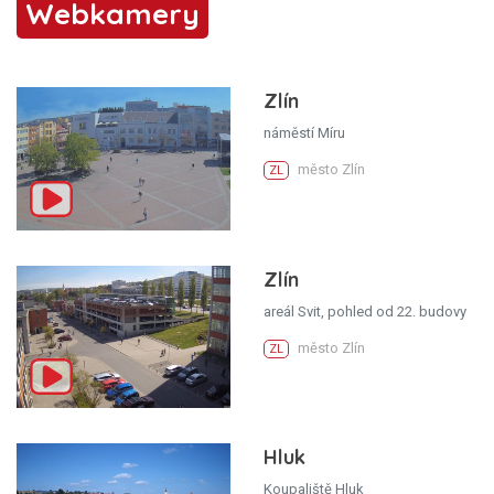
Webkamery
Zlín
náměstí Míru
město Zlín
ZL
Zlín
areál Svit, pohled od 22. budovy
město Zlín
ZL
Hluk
Koupaliště Hluk