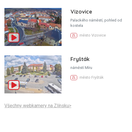
Vizovice
Palackého náměstí, pohled od
kostela
město Vizovice
ZL
Fryšták
náměstí Míru
město Fryšták
ZL
Všechny webkamery na Zlínsku>