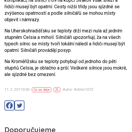
komplikací, na silnici I/69 na kopci Sirákov však sněží a
řidiči musejí být opatrní. Cesty nižší třídy jsou sjízdné se
zvýšenou opatrností a podle silničářů se mohou místy
objevit i námrazy.
Na Uherskohradišťsku se teploty drží mezi nula až jedním
stupněm Celsia a mrholí. Silničáři upozorňují, ža na všech
typech silnic se místy tvoří lokální náledí a řidiči musejí být
opatrní. Silničáři provádějí posyp.
Na Kroměřížsku se teploty pohybují od jednoho do pěti
stupňů Celsia, je oblačno a prší. Veškeré silnice jsou mokré,
ale sjízdné bez omezení.
11. 2. 20110:00
Autor: Admin1072
Co se děje
ZL