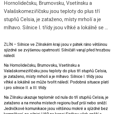
Hornolidečsku, Brumovsku, Vsetínsku a
Valašskomeziříčsku jsou teploty do plus tří
stupňů Celsia, je zataženo, místy mrholí a je
mlhavo. Silnice I. třídy jsou vlhké a lokálně se ...
ZLÍN – Silnice ve Zlínském kraji jsou v pátek ráno většinou
sjízdné se zvýšenou opatrností. Silničáři varují před hrozbou
náledí.
Na Hornolidečsku, Brumovsku, Vsetínsku a
Valašskomeziříčsku jsou teploty do plus tří stupňů Celsia,
je zataženo, místy mrholí a je mlhavo. Silnice I. třídy jsou
vlhké a lokálně se může tvořit náledí. Podobná situace platí
i pro silnice II. a III. třídy.
Na Zlínsku ukazuje teploměr od nula do tří stupňů Celsia, je
zataženo a na mnoha místech regionu buď prší nebo sněží.
Jedničkové komunikace jsou většinou mokré a sjízdné bez