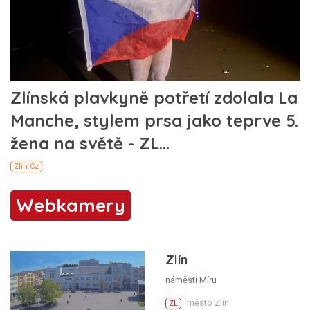
Webkamery
Zlín
náměstí Míru
město Zlín
ZL