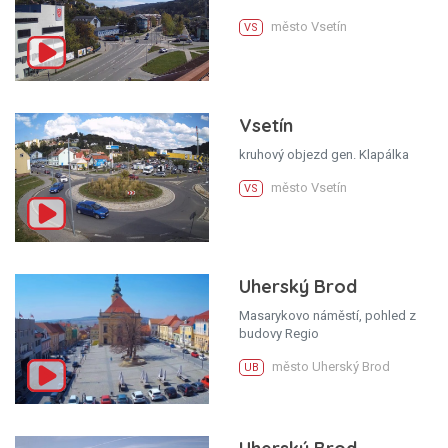
město Vsetín
VS
Vsetín
kruhový objezd gen. Klapálka
město Vsetín
VS
Uherský Brod
Masarykovo náměstí, pohled z
budovy Regio
město Uherský Brod
UB