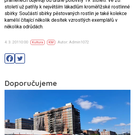
pramenech objevují od druhé poloviny 19. století. Ve 20.
století už patřily k největším lákadlům kroměřížské rostlinné
sbírky. Součástí sbírky pěstovaných rostlin je také kolekce
kamélií čítající několik desítek vzrostlých exemplářů v
několika odrůdách.
4. 3. 20110:00
Autor: Admin1072
Kultura
KM