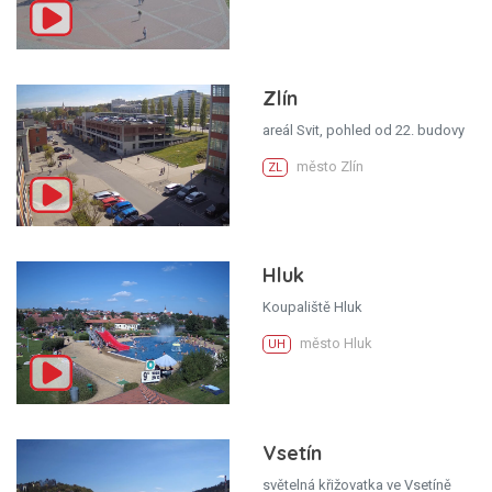
Zlín
areál Svit, pohled od 22. budovy
město Zlín
ZL
Hluk
Koupaliště Hluk
město Hluk
UH
Vsetín
světelná křižovatka ve Vsetíně