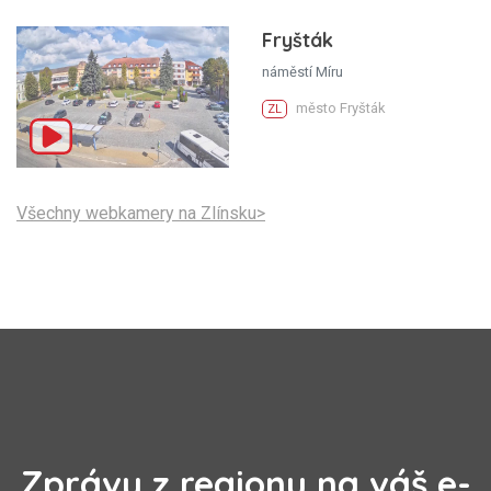
Fryšták
náměstí Míru
město Fryšták
ZL
Všechny webkamery na Zlínsku>
Zprávy z regionu na váš e-