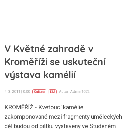
V Květné zahradě v
Kroměříži se uskuteční
výstava kamélií
4. 3. 2011 | 0:00
Autor: Admin1072
Kultura
KM
KROMĚŘÍŽ - Kvetoucí kamélie
zakomponované mezi fragmenty uměleckých
děl budou od pátku vystaveny ve Studeném