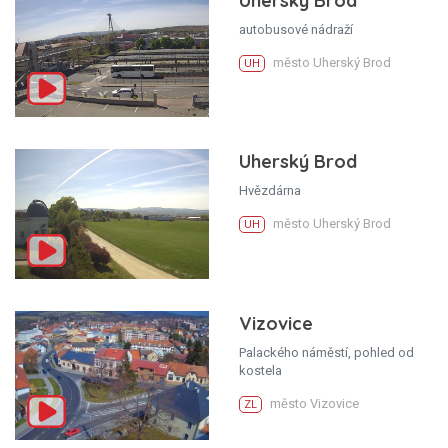
Uherský Brod
autobusové nádraží
město Uherský Brod
UH
Uherský Brod
Hvězdárna
město Uherský Brod
UH
Vizovice
Palackého náměstí, pohled od
kostela
město Vizovice
ZL