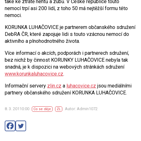
také ke ztrátě nehtů a zubů. V České republice touto
nemocí trpí asi 200 lidí, z toho 50 má nejtěžší formu této
nemoci.
KORUNKA LUHAČOVICE je partnerem občanského sdružení
DebRA ČR, které zapojuje lidi s touto vzácnou nemocí do
aktivního a plnohodnotného života.
Více informací o akcích, podporách i partnerech sdružení,
bez nichž by činnost KORUNKY LUHAČOVICE nebyla tak
snadná, je k dispozici na webových stránkách sdružení
www.korunkaluhacovice.cz
.
Informační servery
zlin.cz
a
luhacovice.cz
jsou mediálními
partnery občanského sdružení KORUNKA LUHAČOVICE.
8. 3. 20110:00
Autor: Admin1072
Co se děje
ZL