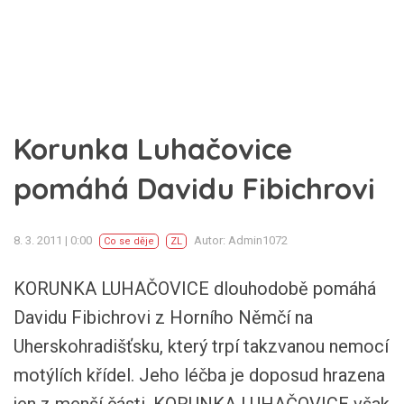
Korunka Luhačovice
pomáhá Davidu Fibichrovi
8. 3. 2011 | 0:00
Autor: Admin1072
Co se děje
ZL
KORUNKA LUHAČOVICE dlouhodobě pomáhá
Davidu Fibichrovi z Horního Němčí na
Uherskohradišťsku, který trpí takzvanou nemocí
motýlích křídel. Jeho léčba je doposud hrazena