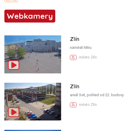
Webkamery
Zlín
náměstí Míru
město Zlín
ZL
Zlín
areál Svit, pohled od 22. budovy
město Zlín
ZL