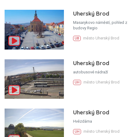
Uherský Brod
Masarykovo náměstí, pohled z
budovy Regio
město Uherský Brod
UB
Uherský Brod
autobusové nádraží
město Uherský Brod
UH
Uherský Brod
Hvězdárna
město Uherský Brod
UH