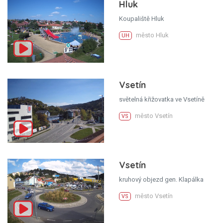
Hluk
Koupaliště Hluk
město Hluk
UH
Vsetín
světelná křižovatka ve Vsetíně
město Vsetín
VS
Vsetín
kruhový objezd gen. Klapálka
město Vsetín
VS