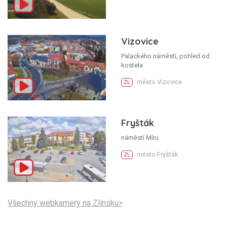
Vizovice
Palackého náměstí, pohled od
kostela
město Vizovice
ZL
Fryšták
náměstí Míru
město Fryšták
ZL
Všechny webkamery na Zlínsku>