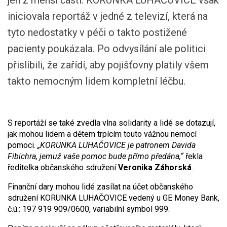
jen z menší části. KORUNKA LUHAČOVICE však
iniciovala reportáž v jedné z televizí, která na
tyto nedostatky v péči o takto postižené
pacienty poukázala. Po odvysílání ale politici
přislíbili, že zařídí, aby pojišťovny platily všem
takto nemocným lidem kompletní léčbu.
S reportáží se také zvedla vlna solidarity a lidé se dotazují,
jak mohou lidem a dětem trpícím touto vážnou nemocí
pomoci.
„KORUNKA LUHAČOVICE je patronem Davida
Fibichra, jemuž vaše pomoc bude přímo předána,“
řekla
ředitelka občanského sdružení
Veronika Záhorská
.
Finanční dary mohou lidé zasílat na účet občanského
sdružení KORUNKA LUHAČOVICE vedený u GE Money Bank,
č.ú.: 197 919 909/0600, variabilní symbol 999.