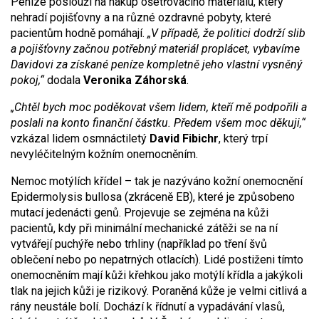
Peníze poslouží na nákup ošetřovacího materiálu, který
nehradí pojišťovny a na různé ozdravné pobyty, které
pacientům hodně pomáhají.
„V případě, že politici dodrží slib
a pojišťovny začnou potřebný materiál proplácet, vybavíme
Davidovi za získané peníze kompletně jeho vlastní vysněný
pokoj,“
dodala
Veronika Záhorská
.
„Chtěl bych moc poděkovat všem lidem, kteří mě podpořili a
poslali na konto finanční částku. Předem všem moc děkuji,“
vzkázal lidem osmnáctiletý
David Fibichr
, který trpí
nevyléčitelným kožním onemocněním.
Nemoc motýlích křídel – tak je nazýváno kožní onemocnění
Epidermolysis bullosa (zkráceně EB), které je způsobeno
mutací jedenácti genů. Projevuje se zejména na kůži
pacientů, kdy při minimální mechanické zátěži se na ní
vytvářejí puchýře nebo trhliny (například po tření švů
oblečení nebo po nepatrných otlacích). Lidé postiženi tímto
onemocněním mají kůži křehkou jako motýlí křídla a jakýkoli
tlak na jejich kůži je rizikový. Poraněná kůže je velmi citlivá a
rány neustále bolí. Dochází k řídnutí a vypadávání vlasů,