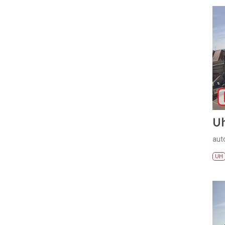
U
aut
UH