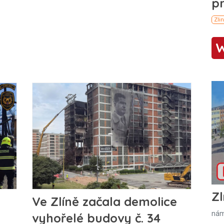
Zl
Ve Zlíně začala demolice
nám
i
vyhořelé budovy č. 34