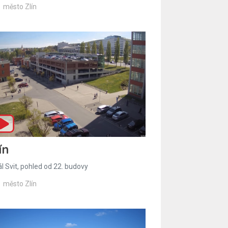
město Zlín
ín
l Svit, pohled od 22. budovy
město Zlín