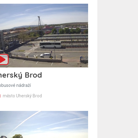
herský Brod
obusové nádraží
město Uherský Brod