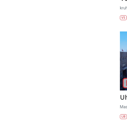
kru
VS
U
Mas
UB