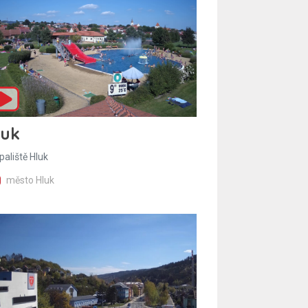
luk
paliště Hluk
město Hluk