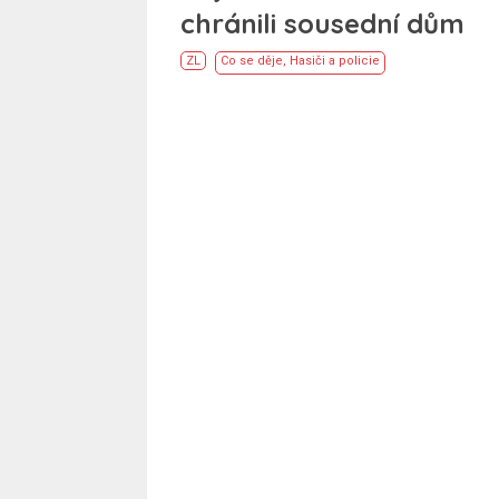
chránili sousední dům
ZL
Co se děje
,
Hasiči a policie