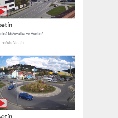
etín
telná křižovatka ve Vsetíně
město Vsetín
etín