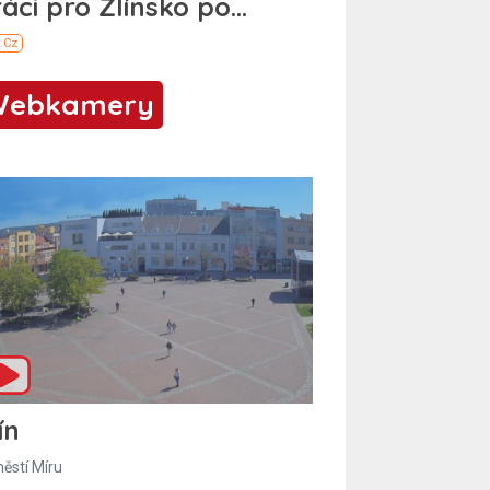
Webkamery
ín
ěstí Míru