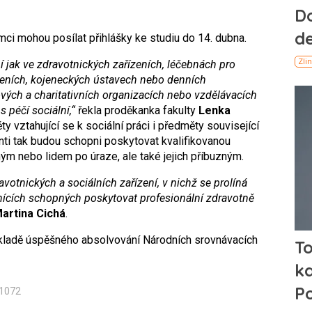
mci mohou posílat přihlášky ke studiu do 14. dubna.
í jak ve zdravotnických zařízeních, léčebnách pro
eních, kojeneckých ústavech nebo denních
kových a charitativních organizacích nebo vzdělávacích
s péčí sociální,“
řekla proděkanka fakulty
Lenka
y vztahující se k sociální práci i předměty související
ti tak budou schopni poskytovat kvalifikovanou
ým nebo lidem po úraze, ale také jejich příbuzným.
votnických a sociálních zařízení, v nichž se prolíná
vnících schopných poskytovat profesionální zdravotně
artina Cichá
.
ákladě úspěšného absolvování Národních srovnávacích
n1072