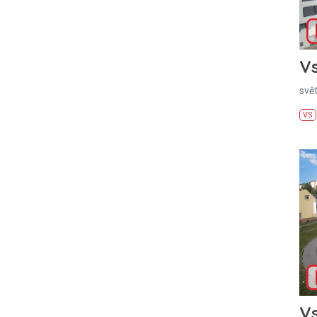
Vs
svě
VS
Vs