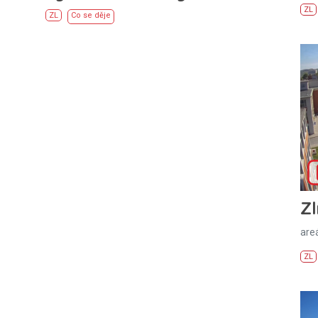
ZL
ZL
Co se děje
Zl
areá
ZL