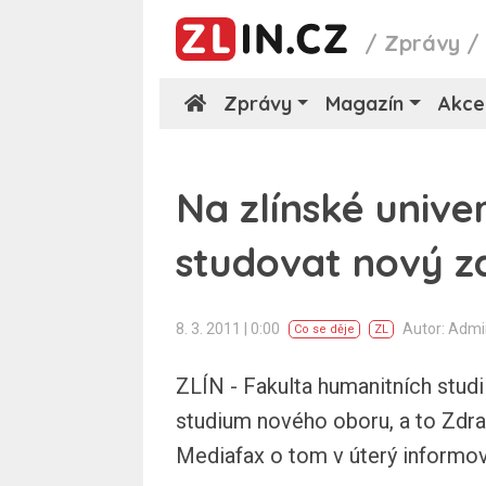
/
Zprávy
Zprávy
Magazín
Akce
Na zlínské unive
studovat nový z
8. 3. 2011 | 0:00
Autor: Adm
Co se děje
ZL
ZLÍN - Fakulta humanitních studi
studium nového oboru, a to Zdra
Mediafax o tom v úterý informov