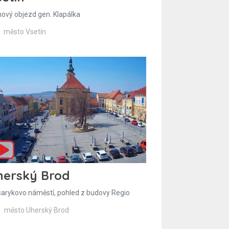
hový objezd gen. Klapálka
město Vsetín
herský Brod
arykovo náměstí, pohled z budovy Regio
město Uherský Brod