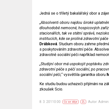
Jedná se o tříletý bakalářský obor a záje
„Absolventi oboru najdou široké uplatněn
dlouhodobě nemocné, hospicových zaříz
stacionářích, tak ve státní správě, nezis
institucích, kde se prolíná zdravotní páče 
Drábková
. Studium oboru zahrne předmět
s poskytováním zdravotní péče. Absolven
zdravotně sociální péči například nemocn
„Studijní obor má uspokojit poptávku zdra
zdravotní péče s péčí sociální, po praco
sociální péči,“
vysvětlila garantka oboru
M
Ke studiu budou uchazeči přijímáni na z
zkoušek Scio.
8. 3. 20110:00
Autor: Admi
Co se děje
ZL