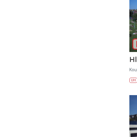
H
Kou
UH