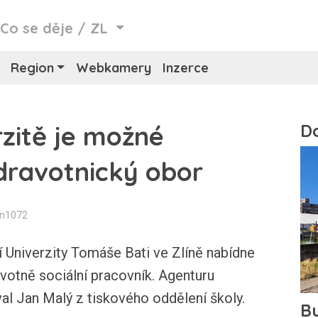
/
Co se děje
/
ZL
Region
Webkamery
Inzerce
rzitě je možné
dravotnický obor
in1072
í Univerzity Tomáše Bati ve Zlíně nabídne
votně sociální pracovník. Agenturu
al Jan Malý z tiskového oddělení školy.