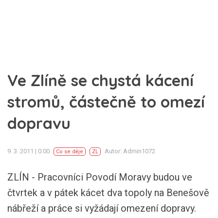
Ve Zlíně se chystá kácení
stromů, částečně to omezí
dopravu
9. 3. 2011 | 0:00
Autor: Admin1072
Co se děje
ZL
ZLÍN - Pracovníci Povodí Moravy budou ve
čtvrtek a v pátek kácet dva topoly na Benešově
nábřeží a práce si vyžádají omezení dopravy.