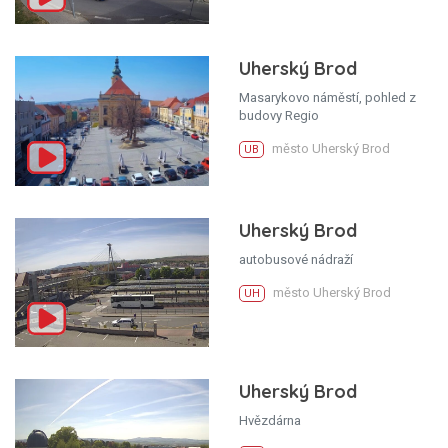
Uherský Brod
Masarykovo náměstí, pohled z
budovy Regio
město Uherský Brod
UB
Uherský Brod
autobusové nádraží
město Uherský Brod
UH
Uherský Brod
Hvězdárna