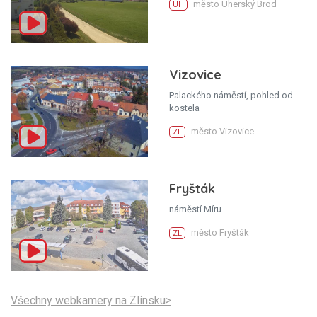
město Uherský Brod
UH
Vizovice
Palackého náměstí, pohled od
kostela
město Vizovice
ZL
Fryšták
náměstí Míru
město Fryšták
ZL
Všechny webkamery na Zlínsku>