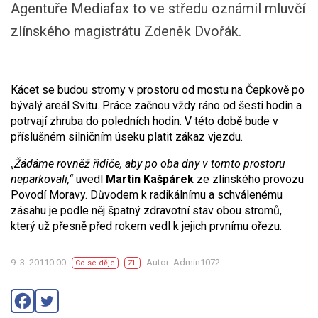
Agentuře Mediafax to ve středu oznámil mluvčí
zlínského magistrátu Zdeněk Dvořák.
Kácet se budou stromy v prostoru od mostu na Čepkově po
bývalý areál Svitu. Práce začnou vždy ráno od šesti hodin a
potrvají zhruba do poledních hodin. V této době bude v
příslušném silničním úseku platit zákaz vjezdu.
„Žádáme rovněž řidiče, aby po oba dny v tomto prostoru
neparkovali,“
uvedl
Martin Kašpárek
ze zlínského provozu
Povodí Moravy. Důvodem k radikálnímu a schválenému
zásahu je podle něj špatný zdravotní stav obou stromů,
který už přesně před rokem vedl k jejich prvnímu ořezu.
9. 3. 20110:00
Autor: Admin1072
Co se děje
ZL