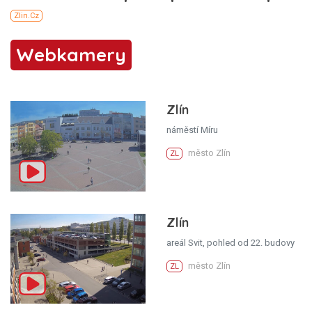
Webkamery
Zlín
náměstí Míru
město Zlín
ZL
Zlín
areál Svit, pohled od 22. budovy
město Zlín
ZL