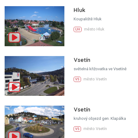
Hluk
Koupaliště Hluk
město Hluk
UH
Vsetín
světelná křižovatka ve Vsetíně
město Vsetín
VS
Vsetín
kruhový objezd gen. Klapálka
město Vsetín
VS