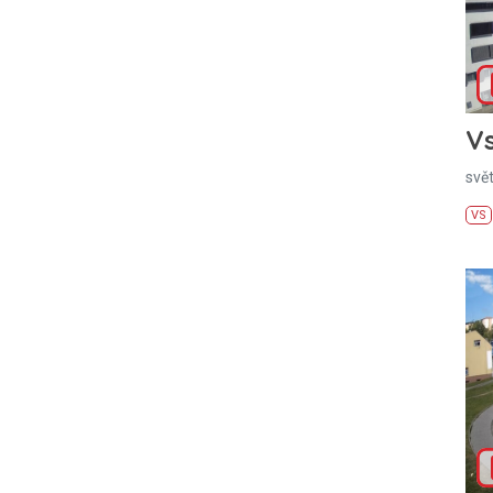
Vs
svě
VS