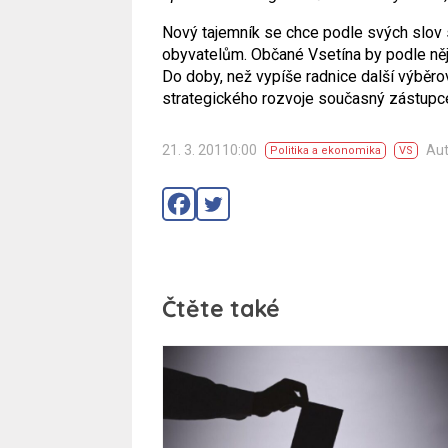
Nový tajemník se chce podle svých slov sn
obyvatelům. Občané Vsetína by podle něj 
Do doby, než vypíše radnice další výběr
strategického rozvoje současný zástupc
21. 3. 20110:00
Aut
Politika a ekonomika
VS
Čtěte také