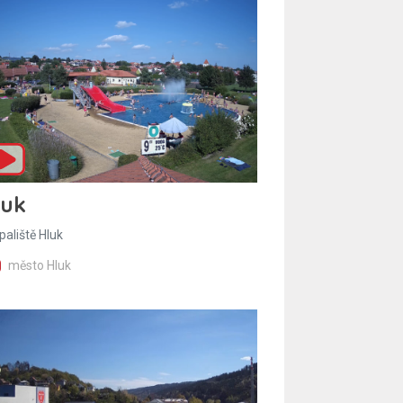
luk
paliště Hluk
město Hluk