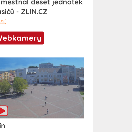
Webkamery
ín