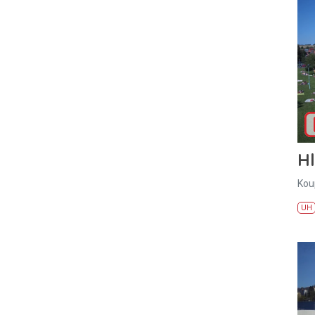
H
Kou
UH