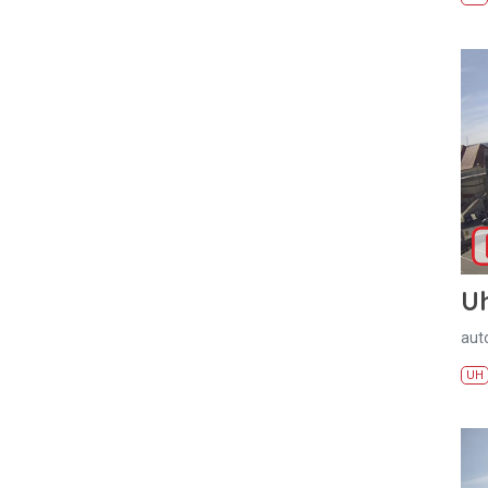
U
aut
UH