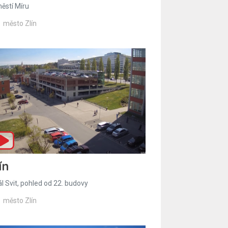
ěstí Míru
město Zlín
ín
l Svit, pohled od 22. budovy
město Zlín