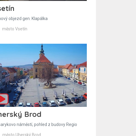
etín
hový objezd gen. Klapálka
město Vsetín
herský Brod
arykovo náměstí, pohled z budovy Regio
město Uherský Brod