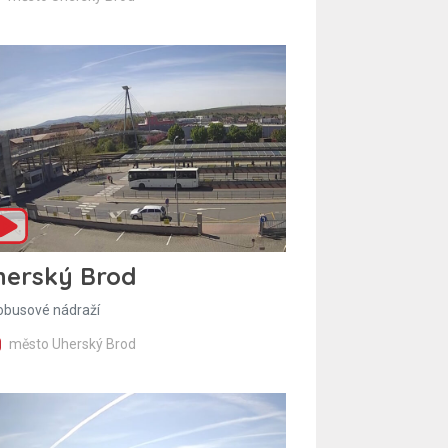
herský Brod
obusové nádraží
město Uherský Brod