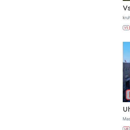
Vs
kru
VS
U
Mas
UB