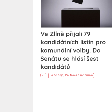
Ve Zlíně přijali 79
kandidátních listin pro
komunální volby. Do
Senátu se hlásí šest
kandidátů
ZL
Co se děje
,
Politika a ekonomika