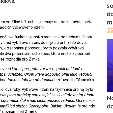
idlová.
em ve Zlíně k 1. dubnu jmenuje starostka města Iveta
edcích výběrového řízení.
ončil ve funkci tajemníka radnice k poslednímu únoru.
 úřad výběrové řízení, do nějž se přihlásilo devět
ky, k osobnímu pohovoru proto pozvala výběrová
la dva potenciální uchazeče, které nechala podrobit
se rozhodla pro Zimka.
ipravená koncepce, pohovor a v neposlední řadě i
epší uchazeč. Úkoly, které doposud plnil jako vedoucí
výkon funkce dobrým předpokladem,“
uvedla
Táborská
.
i dva roky. Výběrové řízení na tajemníka pro něj bylo
oval jsem projekty související se zkvalitňováním úřadu.
tajemníka. Čeká nás elektronizace radnice, která sníží
například služba Czechpoint. Dalším úkolem je pro nás
“
poznamenal
Zimek
.