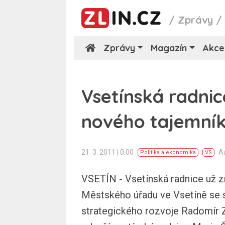
/
Zprávy
Zprávy
Magazín
Akce
Vsetínská radnic
nového tajemní
21. 3. 2011 | 0:00
A
Politika a ekonomika
VS
VSETÍN - Vsetínská radnice už z
Městského úřadu ve Vsetíně se 
strategického rozvoje Radomír Z