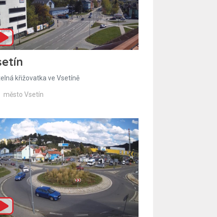
etín
telná křižovatka ve Vsetíně
město Vsetín