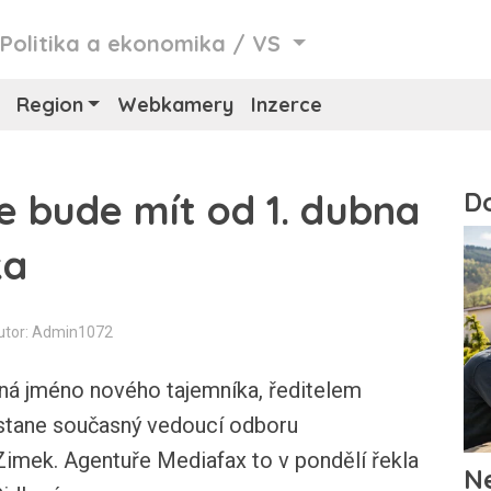
/
Politika a ekonomika
/
VS
Region
Webkamery
Inzerce
e bude mít od 1. dubna
ka
utor: Admin1072
ná jméno nového tajemníka, ředitelem
stane současný vedoucí odboru
imek. Agentuře Mediafax to v pondělí řekla