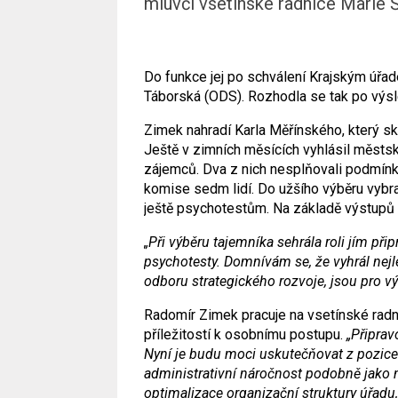
mluvčí vsetínské radnice Marie Š
Do funkce jej po schválení Krajským úřad
Táborská (ODS). Rozhodla se tak po výsl
Zimek nahradí Karla Měřínského, který sk
Ještě v zimních měsících vyhlásil městský
zájemců. Dva z nich nesplňovali podmín
komise sedm lidí. Do užšího výběru vybra
ještě psychotestům. Na základě výstupů 
„Při výběru tajemníka sehrála roli jím př
psychotesty. Domnívám se, že vyhrál nejl
odboru strategického rozvoje, jsou pro 
Radomír Zimek pracuje na vsetínské radnic
příležitostí k osobnímu postupu.
„Připrav
Nyní je budu moci uskutečňovat z pozice 
administrativní náročnost podobně jako 
optimalizace organizační struktury úřadu,