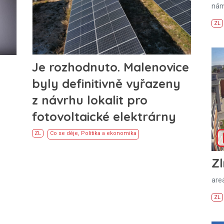
nám
ZL
Je rozhodnuto. Malenovice
byly definitivně vyřazeny
z návrhu lokalit pro
fotovoltaické elektrárny
ZL
Co se děje
,
Politika a ekonomika
Zl
areá
ZL