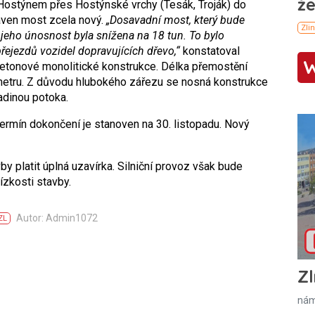
 Hostýnem přes Hostýnské vrchy (Tesák, Troják) do
aven most zcela nový.
„Dosavadní most, který bude
jeho únosnost byla snížena na 18 tun. To bylo
ejezdů vozidel dopravujících dřevo,“
konstatoval
tonové monolitické konstrukce. Délka přemostění
 metru. Z důvodu hlubokého zářezu se nosná konstrukce
adinou potoka.
termín dokončení je stanoven na 30. listopadu. Nový
by platit úplná uzavírka. Silniční provoz však bude
ízkosti stavby.
Autor: Admin1072
ZL
Zl
nám