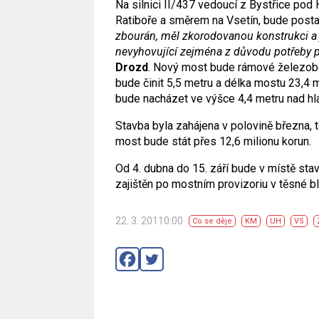
Na silnici II/437 vedoucí z Bystřice pod
Ratiboře a směrem na Vsetín, bude post
zbourán, měl zkorodovanou konstrukci a 
nevyhovující zejména z důvodu potřeby př
Drozd
. Nový most bude rámové železobe
bude činit 5,5 metru a délka mostu 23,4
bude nacházet ve výšce 4,4 metru nad hl
Stavba byla zahájena v polovině března, 
most bude stát přes 12,6 milionu korun.
Od 4. dubna do 15. září bude v místě stav
zajištěn po mostním provizoriu v těsné bl
22. 3. 20110:00
Co se děje
KM
UH
VS