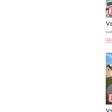
Vs
svě
VS
Vs