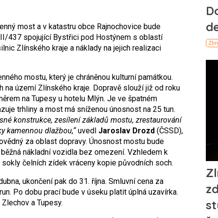
enný most a v katastru obce Rajnochovice bude
 II/437 spojující Bystřici pod Hostýnem s oblastí
lnic Zlínského kraje a náklady na jejich realizaci
ného mostu, který je chráněnou kulturní památkou.
ch na území Zlínského kraje. Dopravě slouží již od roku
 směrem na Tupesy u hotelu Mlýn. Je ve špatném
zuje trhliny a most má sníženou únosnost na 25 tun.
sné konstrukce, zesílení základů mostu, zrestaurování
ky kamennou dlažbou,“
uvedl
Jaroslav Drozd
(ČSSD),
ovědný za oblast dopravy. Únosnost mostu bude
ět běžná nákladní vozidla bez omezení. Vzhledem k
 sokly čelních zídek vráceny kopie původních soch.
dubna, ukončení pak do 31. října. Smluvní cena za
run. Po dobu prací bude v úseku platit úplná uzavírka.
 Zlechov a Tupesy.