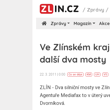
/
Zprávy
Zprávy
Magazín
Akce
Ve Zlínském kra
další dva mosty
22. 3. 2011 | 0:00
Co se děje
KM
UH
VS
ZLÍN - Dva silniční mosty ve Zlín
Agentuře Mediafax to v úterý uve
Dvorníková.