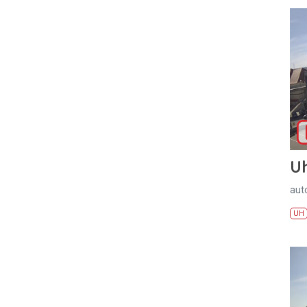
U
aut
UH