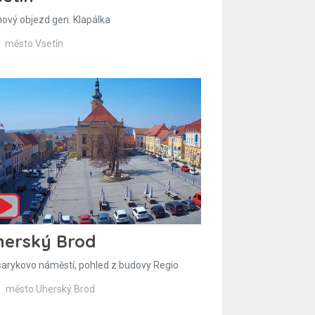
hový objezd gen. Klapálka
město Vsetín
herský Brod
arykovo náměstí, pohled z budovy Regio
město Uherský Brod