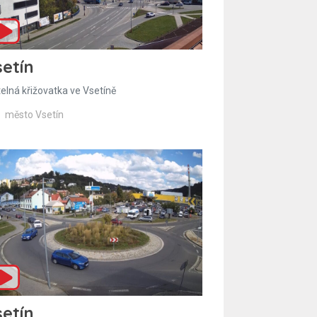
etín
telná křižovatka ve Vsetíně
město Vsetín
etín