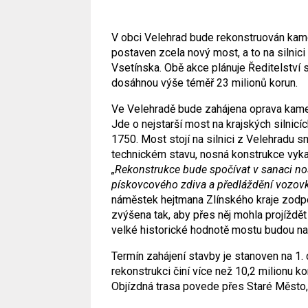
V obci Velehrad bude rekonstruován kam
postaven zcela nový most, a to na silnici
Vsetínska. Obě akce plánuje Ředitelství si
dosáhnou výše téměř 23 milionů korun.
Ve Velehradě bude zahájena oprava kamen
Jde o nejstarší most na krajských silnicí
1750. Most stojí na silnici z Velehradu
technickém stavu, nosná konstrukce vyka
„Rekonstrukce bude spočívat v sanaci no
pískovcového zdiva a předláždění vozov
náměstek hejtmana Zlínského kraje zodp
zvýšena tak, aby přes něj mohla projížd
velké historické hodnotě mostu budou na
Termín zahájení stavby je stanoven na 1. 
rekonstrukci činí více než 10,2 milionu ko
Objízdná trasa povede přes Staré Město,