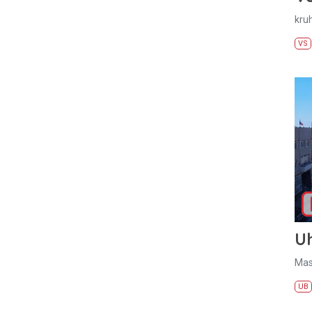
kru
VS
U
Mas
UB