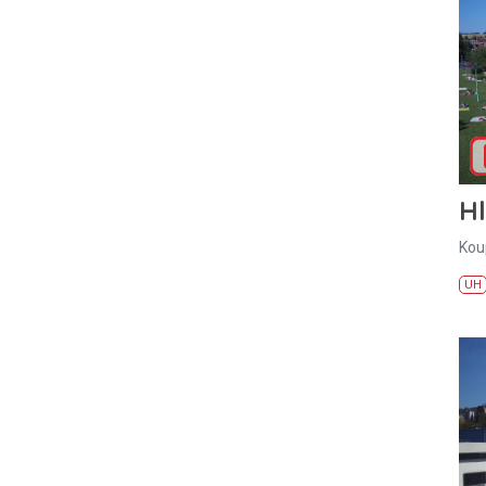
H
Kou
UH