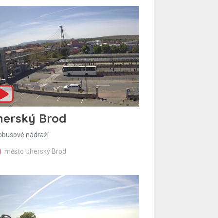
herský Brod
obusové nádraží
město Uherský Brod