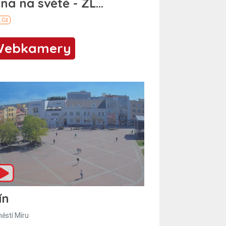
Webkamery
ín
ěstí Míru