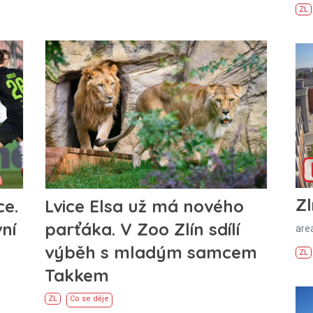
ZL
Zl
ce.
Lvice Elsa už má nového
ní
parťáka. V Zoo Zlín sdílí
areá
výběh s mladým samcem
ZL
Takkem
ZL
Co se děje