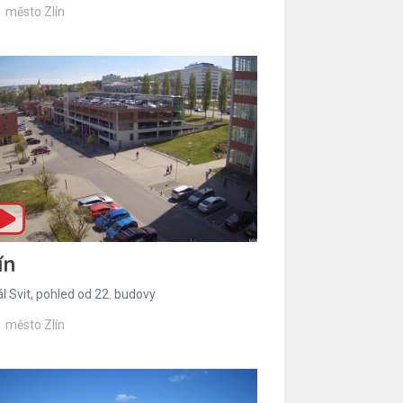
město Zlín
ín
l Svit, pohled od 22. budovy
město Zlín