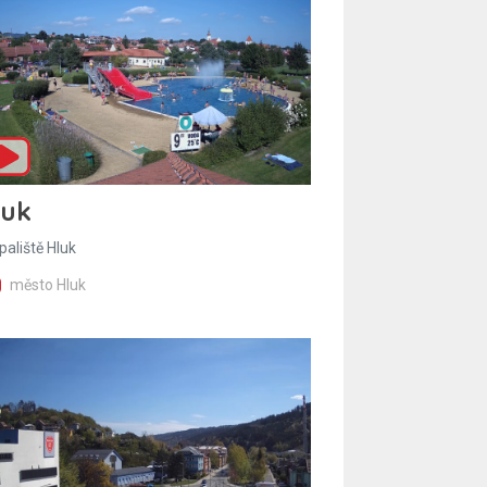
luk
paliště Hluk
město Hluk