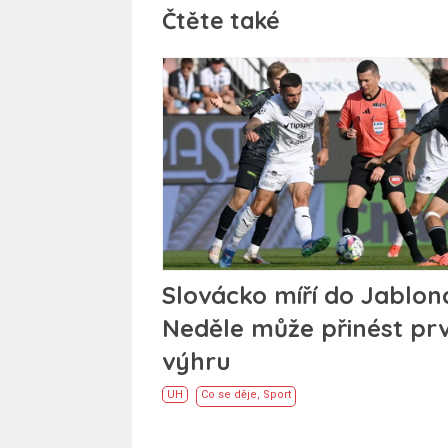
Čtěte také
Slovácko míří do Jablon
Neděle může přinést prv
výhru
UH
Co se děje
,
Sport