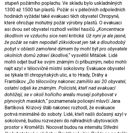
stupeň požárního poplachu. Ve skladu bylo uskladněných
1300 až 1500 tun plastů. Požár si v pátečních odpoledních
hodinách vyžádal také evakuaci těch obyvatel Chropyně,
které ohrožuje mohutný požár výrobny plastů. O evakuaci
asi dvou set obyvatel rozhodl velitel hasičů.
„Koncentrace
škodlivin ve vzduchu sice není kritická. Už nyní je ale jasné,
že požár se nám nepodaří zlikvidovat jen tak a dlouhodobý
pobyt v oblasti zamořené dýmem by mohl být pro obyvatele
okolních domů zdraví škodlivé,“
vysvětlil Mitáček. Lidé
mohli odjet buď ke svým známým či příbuzným, nebo mohli
najít azyl v tělocvičně místní sokolovny. Evakuace obyvatel
se týkala tří chropyňských ulic, a to Hrady, Dráhy a
Františkov.
„Do tělocvičny nakonec zamířilo asi 20 obyvatel,
ostatní odjeli ke známým. Policisté, kteří nad evakuací
dohlížejí, se v okolí hořícího areálu musejí pohybovat v
plynových maskách,“
poznamenala policejní mluvčí Jana
Bartíková. Krizový štáb nakonec rozhodl, že evakuace
potrvá minimálně do soboty. Lidé, kteří našli dočasný azyl v
sokolovně, budou rozvezeni do náhradních ubytovacích
prostor v Kroměříži. Nocovat budou na internátu Střední