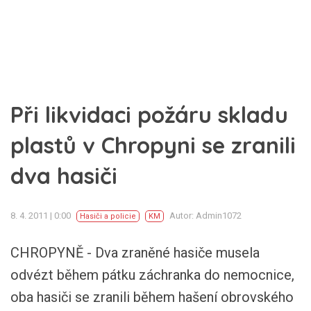
Při likvidaci požáru skladu
plastů v Chropyni se zranili
dva hasiči
8. 4. 2011 | 0:00
Autor: Admin1072
Hasiči a policie
KM
CHROPYNĚ - Dva zraněné hasiče musela
odvézt během pátku záchranka do nemocnice,
oba hasiči se zranili během hašení obrovského