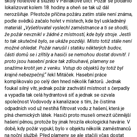
školy hotelové a služeb v Pavlákově ulici. Požár se podařilo
lokalizovat kolem 18. hodiny a oheň se tak už dál
nerozšiřuje. Přestože příčina požáru zatím stále není známa,
podle svědků začalo hořet v místech, kde byl uskladněný
materiál.
„Vyšetřovatel vyslechl zaměstnance a ti se shodli,
že požár nevznikl v žádné z místností, kde byly stroje. Jestli
to tak skutečně bylo, se ukáže později. Místo totiž stále není
možné ohledat. Požár narušil i statiku některých budov,
části domů se i zřítily a hasiči se nemohou dostat dovnitř. I
proto jsou hasební práce tak zdlouhavé, plameny se
snažíme krotit jen z venku. Vstup do objektů by totiž byl
krajně nebezpečný,“
řekl Mitáček. Hasební práce
komplikovalo po celý den hned několik faktorů. Jednak
foukal silný vítr, jednak požár zachvátil místnost s čerpadly
a vypadla tak celá hydrantová síť a jednak se ozvala
společnost Vodovody a kanalizace s tím, že čistírna
odpadních vod už nestíhá filtrovat vodu z hašení, která je
plná chemických látek. Hasiči proto museli omezit účinnější
hašení pěnou, protože by jinak hrozila ekologická havárie. V
době, kdy požár vypukl, bylo v objektu několik zaměstnanců
na noční službě. Před plameny se ale stačili včas dostat