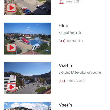
město Zlín
ZL
Hluk
Koupaliště Hluk
město Hluk
UH
Vsetín
světelná křižovatka ve Vsetíně
město Vsetín
VS
Vsetín