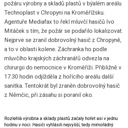
požáru výrobny a skladů plastů v býalém areálu
Technoplast v Chropyni na Kroměřížsku.
Agentuře Mediafax to řekl mluvčí hasičů Ivo
Mitáček s tím, že požár se podařilo lokalizovat.
Nejprve se zranil dobrovolný hasič z Chropyně,
a to v oblasti kolene. Záchranka ho podle
mluvčího krajských záchranářů odvezla na
chirurgii do nemocnice v Kroměříži. Přibližně v
17.30 hodin odjížděla z hořícího areálu další
sanitka. Tentokrát byl zraněn dobrovolný hasič
z Němčic, při zásahu si poranil oko.
Rozlehlá výrobna a sklady plastů začaly hořet asi v jednu
hodinu v noci. Hasiči vyhlásili nejvyšší, tedy mimořádný