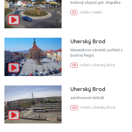
kruhový objezd gen. Klapálka
město Vsetín
VS
Uherský Brod
Masarykovo náměstí, pohled z
budovy Regio
město Uherský Brod
UB
Uherský Brod
autobusové nádraží
město Uherský Brod
UH