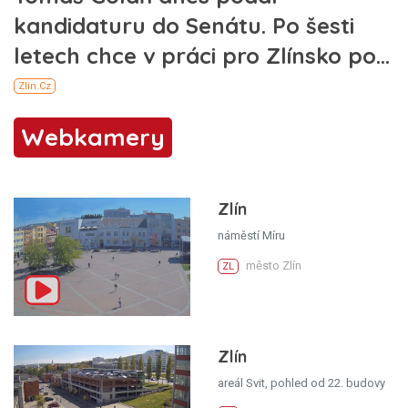
Webkamery
Zlín
náměstí Míru
město Zlín
ZL
Zlín
areál Svit, pohled od 22. budovy