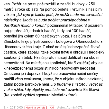
ven. Požár se postupně rozšířil a zasáhl budovy v 250
metrů široké oblasti. Na pomoc přiletěl i vrtulník s hasicím
vakem.
„Už nyní je takřka jisté, že požár bude mít likvidační
následky a škoda se bude počítat pravděpodobně v
desítkách milionů korun,“
poznamenal Mitáček. S požárem
bojuje přes 40 jednotek hasičů, tedy asi 130 hasičů,
pomáhá jim kolem 60 hasičských vozů. Hasičům ze
Zlínského kraje přijeli pomoci i kolegové z Olomouckého a
Jihomoravského kraje. Z ohně odlétají nebezpečné žhavé
částice, které zapalují také okolní trávu a ohrožují i nedaleký
soukromý statek. Hasiči proto musejí dohlížet i na okolní
nemovitosti. Na místě jsou i policisté, kteří zajišťují, aby se
k nebezpečnému požářišti nikdo nepovolaný nedostal.
Omezená je i doprava. I když se pracovníci noční směny
stačili včas evakuovat, jistota, že v objektu někdo nezůstal,
zatím podle Bartíkové není.
„To budeme s jistotou vědět až
v okamžiku, kdy objekty prohledáme,“
uzavřela Bartíková.
(Ke zprávě vydává agentura Mediafax foto)
8. 4. 20110:00
Autor: Admin1072
Hasiči a policie
KM