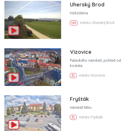
Uherský Brod
Hvězdárna
město Uherský Brod
UH
Vizovice
Palackého náměstí, pohled od
kostela
město Vizovice
ZL
Fryšták
náměstí Míru
město Fryšták
ZL