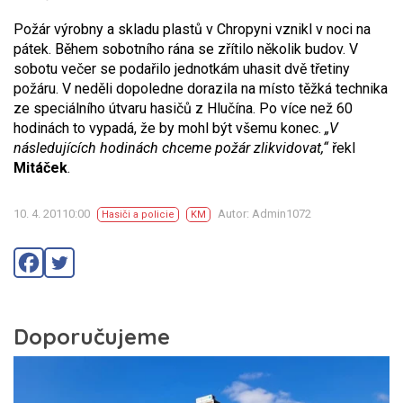
Požár výrobny a skladu plastů v Chropyni vznikl v noci na
pátek. Během sobotního rána se zřítilo několik budov. V
sobotu večer se podařilo jednotkám uhasit dvě třetiny
požáru. V neděli dopoledne dorazila na místo těžká technika
ze speciálního útvaru hasičů z Hlučína. Po více než 60
hodinách to vypadá, že by mohl být všemu konec.
„V
následujících hodinách chceme požár zlikvidovat,“
řekl
Mitáček
.
10. 4. 20110:00
Autor: Admin1072
Hasiči a policie
KM