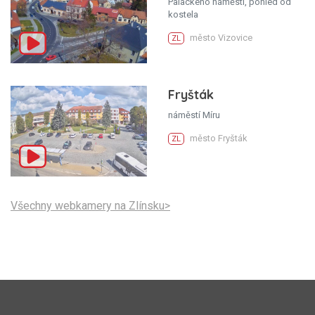
Palackého náměstí, pohled od
kostela
město Vizovice
ZL
Fryšták
náměstí Míru
město Fryšták
ZL
Všechny webkamery na Zlínsku>