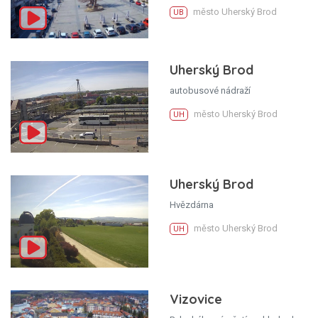
město Uherský Brod
UB
Uherský Brod
autobusové nádraží
město Uherský Brod
UH
Uherský Brod
Hvězdárna
město Uherský Brod
UH
Vizovice