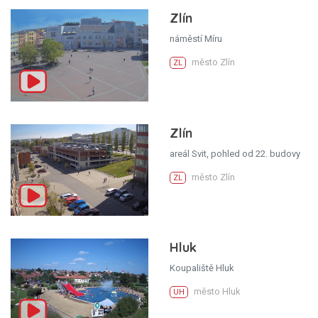
Zlín
náměstí Míru
město Zlín
ZL
Zlín
areál Svit, pohled od 22. budovy
město Zlín
ZL
Hluk
Koupaliště Hluk
město Hluk
UH