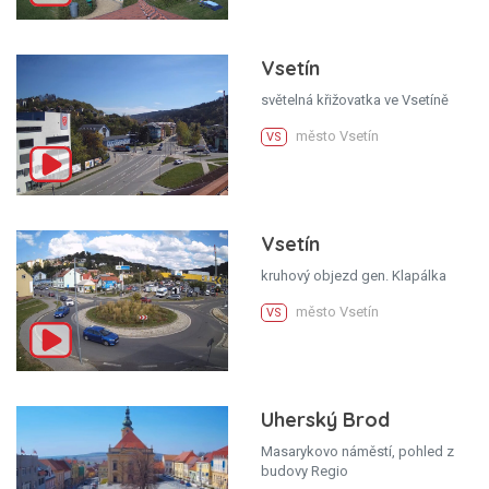
Vsetín
světelná křižovatka ve Vsetíně
město Vsetín
VS
Vsetín
kruhový objezd gen. Klapálka
město Vsetín
VS
Uherský Brod
Masarykovo náměstí, pohled z
budovy Regio