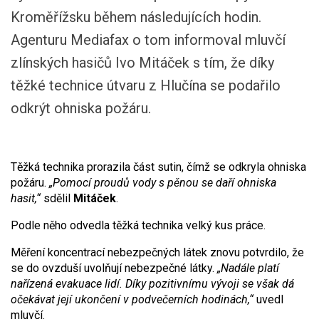
Kroměřížsku během následujících hodin.
Agenturu Mediafax o tom informoval mluvčí
zlínských hasičů Ivo Mitáček s tím, že díky
těžké technice útvaru z Hlučína se podařilo
odkrýt ohniska požáru.
Těžká technika prorazila část sutin, čímž se odkryla ohniska
požáru.
„Pomocí proudů vody s pěnou se daří ohniska
hasit,“
sdělil
Mitáček
.
Podle něho odvedla těžká technika velký kus práce.
Měření koncentrací nebezpečných látek znovu potvrdilo, že
se do ovzduší uvolňují nebezpečné látky.
„Nadále platí
nařízená evakuace lidí. Díky pozitivnímu vývoji se však dá
očekávat její ukončení v podvečerních hodinách,“
uvedl
mluvčí.