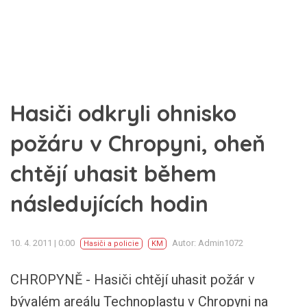
Hasiči odkryli ohnisko
požáru v Chropyni, oheň
chtějí uhasit během
následujících hodin
10. 4. 2011 | 0:00
Autor: Admin1072
Hasiči a policie
KM
CHROPYNĚ - Hasiči chtějí uhasit požár v
bývalém areálu Technoplastu v Chropyni na